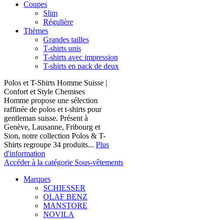
Coupes
Slim
Régulière
Thèmes
Grandes tailles
T-shirts unis
T-shirts avec impression
T-shirts en pack de deux
Polos et T-Shirts Homme Suisse |
Confort et Style Chemises
Homme propose une sélection
raffinée de polos et t-shirts pour
gentleman suisse. Présent à
Genève, Lausanne, Fribourg et
Sion, notre collection Polos & T-
Shirts regroupe 34 produits...
Plus
d'information
Accéder à la catégorie Sous-vêtements
Marques
SCHIESSER
OLAF BENZ
MANSTORE
NOVILA