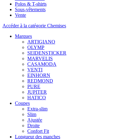
Polos & T-shirts
Sous-vêtements
Vente
Accéder à la catégorie Chemises
Marques
ARTIGIANO
OLYMP
SEIDENSTICKER
MARVELIS
CASAMODA
VENTI
EINHORN
REDMOND
PURE
JUPITER
HATICO
Coupes
Extra-slim
Slim
Ajustée
Droite
Confort Fit
Longueur des manches