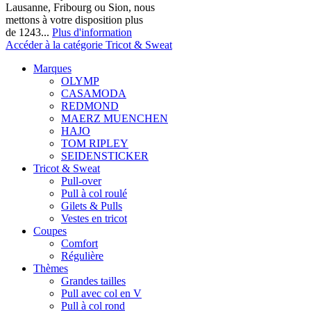
Lausanne, Fribourg ou Sion, nous
mettons à votre disposition plus
de 1243...
Plus d'information
Accéder à la catégorie Tricot & Sweat
Marques
OLYMP
CASAMODA
REDMOND
MAERZ MUENCHEN
HAJO
TOM RIPLEY
SEIDENSTICKER
Tricot & Sweat
Pull-over
Pull à col roulé
Gilets & Pulls
Vestes en tricot
Coupes
Comfort
Régulière
Thèmes
Grandes tailles
Pull avec col en V
Pull à col rond