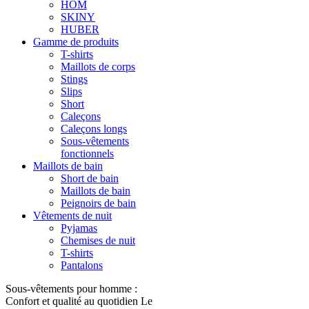
HOM
SKINY
HUBER
Gamme de produits
T-shirts
Maillots de corps
Stings
Slips
Short
Caleçons
Caleçons longs
Sous-vêtements
fonctionnels
Maillots de bain
Short de bain
Maillots de bain
Peignoirs de bain
Vêtements de nuit
Pyjamas
Chemises de nuit
T-shirts
Pantalons
Sous-vêtements pour homme :
Confort et qualité au quotidien Le