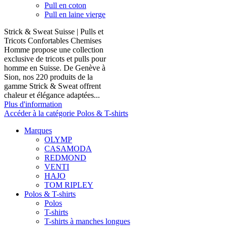
Pull en coton
Pull en laine vierge
Strick & Sweat Suisse | Pulls et
Tricots Confortables Chemises
Homme propose une collection
exclusive de tricots et pulls pour
homme en Suisse. De Genève à
Sion, nos 220 produits de la
gamme Strick & Sweat offrent
chaleur et élégance adaptées...
Plus d'information
Accéder à la catégorie Polos & T-shirts
Marques
OLYMP
CASAMODA
REDMOND
VENTI
HAJO
TOM RIPLEY
Polos & T-shirts
Polos
T-shirts
T-shirts à manches longues