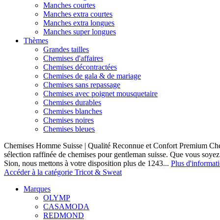
Manches courtes
Manches extra courtes
Manches extra longues
Manches super longues
Thèmes
Grandes tailles
Chemises d'affaires
Chemises décontractées
Chemises de gala & de mariage
Chemises sans repassage
Chemises avec poignet mousquetaire
Chemises durables
Chemises blanches
Chemises noires
Chemises bleues
Chemises Homme Suisse | Qualité Reconnue et Confort Premium C
sélection raffinée de chemises pour gentleman suisse. Que vous soye
Sion, nous mettons à votre disposition plus de 1243...
Plus d'informat
Accéder à la catégorie Tricot & Sweat
Marques
OLYMP
CASAMODA
REDMOND