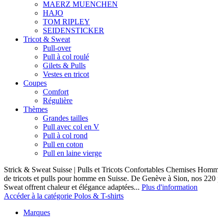
MAERZ MUENCHEN
HAJO
TOM RIPLEY
SEIDENSTICKER
Tricot & Sweat
Pull-over
Pull à col roulé
Gilets & Pulls
Vestes en tricot
Coupes
Comfort
Régulière
Thèmes
Grandes tailles
Pull avec col en V
Pull à col rond
Pull en coton
Pull en laine vierge
Strick & Sweat Suisse | Pulls et Tricots Confortables Chemises Homm
de tricots et pulls pour homme en Suisse. De Genève à Sion, nos 220
Sweat offrent chaleur et élégance adaptées...
Plus d'information
Accéder à la catégorie Polos & T-shirts
Marques