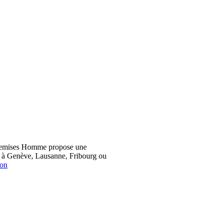
hemises Homme propose une
z à Genève, Lausanne, Fribourg ou
ion