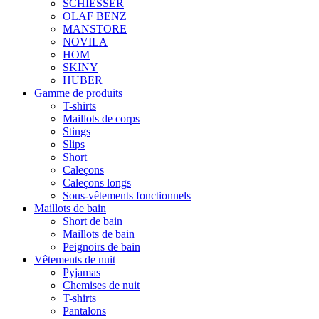
SCHIESSER
OLAF BENZ
MANSTORE
NOVILA
HOM
SKINY
HUBER
Gamme de produits
T-shirts
Maillots de corps
Stings
Slips
Short
Caleçons
Caleçons longs
Sous-vêtements fonctionnels
Maillots de bain
Short de bain
Maillots de bain
Peignoirs de bain
Vêtements de nuit
Pyjamas
Chemises de nuit
T-shirts
Pantalons