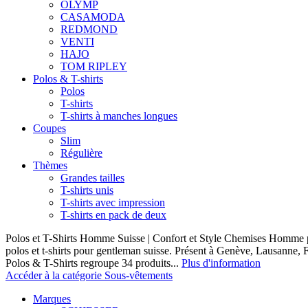
OLYMP
CASAMODA
REDMOND
VENTI
HAJO
TOM RIPLEY
Polos & T-shirts
Polos
T-shirts
T-shirts à manches longues
Coupes
Slim
Régulière
Thèmes
Grandes tailles
T-shirts unis
T-shirts avec impression
T-shirts en pack de deux
Polos et T-Shirts Homme Suisse | Confort et Style Chemises Homme p
polos et t-shirts pour gentleman suisse. Présent à Genève, Lausanne, F
Polos & T-Shirts regroupe 34 produits...
Plus d'information
Accéder à la catégorie Sous-vêtements
Marques