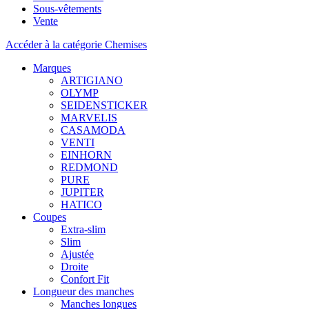
Sous-vêtements
Vente
Accéder à la catégorie Chemises
Marques
ARTIGIANO
OLYMP
SEIDENSTICKER
MARVELIS
CASAMODA
VENTI
EINHORN
REDMOND
PURE
JUPITER
HATICO
Coupes
Extra-slim
Slim
Ajustée
Droite
Confort Fit
Longueur des manches
Manches longues