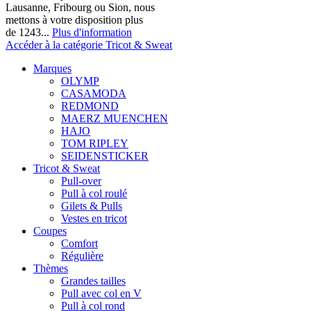
Lausanne, Fribourg ou Sion, nous
mettons à votre disposition plus
de 1243...
Plus d'information
Accéder à la catégorie Tricot & Sweat
Marques
OLYMP
CASAMODA
REDMOND
MAERZ MUENCHEN
HAJO
TOM RIPLEY
SEIDENSTICKER
Tricot & Sweat
Pull-over
Pull à col roulé
Gilets & Pulls
Vestes en tricot
Coupes
Comfort
Régulière
Thèmes
Grandes tailles
Pull avec col en V
Pull à col rond