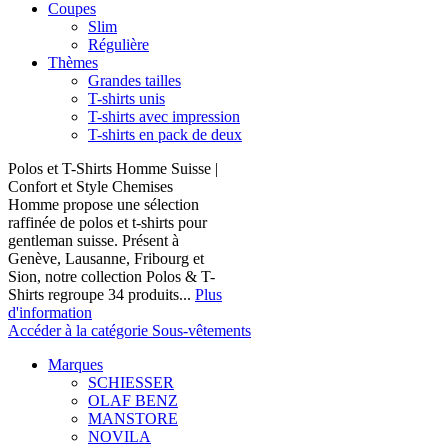
Coupes
Slim
Régulière
Thèmes
Grandes tailles
T-shirts unis
T-shirts avec impression
T-shirts en pack de deux
Polos et T-Shirts Homme Suisse |
Confort et Style Chemises
Homme propose une sélection
raffinée de polos et t-shirts pour
gentleman suisse. Présent à
Genève, Lausanne, Fribourg et
Sion, notre collection Polos & T-
Shirts regroupe 34 produits...
Plus
d'information
Accéder à la catégorie Sous-vêtements
Marques
SCHIESSER
OLAF BENZ
MANSTORE
NOVILA