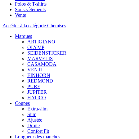
Polos & T-shirts
Sous-vêtements
Vente
Accéder à la catégorie Chemises
Marques
ARTIGIANO
OLYMP
SEIDENSTICKER
MARVELIS
CASAMODA
VENTI
EINHORN
REDMOND
PURE
JUPITER
HATICO
Coupes
Extra-slim
Slim
Ajustée
Droite
Confort Fit
Longueur des manches