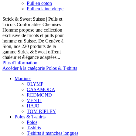
Pull en coton
Pull en laine vierge
Strick & Sweat Suisse | Pulls et
Tricots Confortables Chemises
Homme propose une collection
exclusive de tricots et pulls pour
homme en Suisse. De Genève à
Sion, nos 220 produits de la
gamme Strick & Sweat offrent
chaleur et élégance adaptées...
Plus d'information
Accéder à la catégorie Polos & T-shirts
Marques
OLYMP
CASAMODA
REDMOND
VENTI
HAJO
TOM RIPLEY
Polos & T-shirts
Polos
T-shirts
T-shirts à manches longues