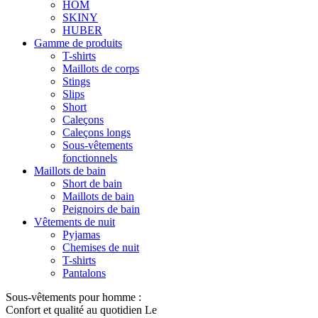
HOM
SKINY
HUBER
Gamme de produits
T-shirts
Maillots de corps
Stings
Slips
Short
Caleçons
Caleçons longs
Sous-vêtements
fonctionnels
Maillots de bain
Short de bain
Maillots de bain
Peignoirs de bain
Vêtements de nuit
Pyjamas
Chemises de nuit
T-shirts
Pantalons
Sous-vêtements pour homme :
Confort et qualité au quotidien Le