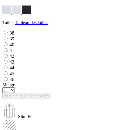
Taille:
Tableau des tailles
38
39
40
41
42
43
44
45
46
Menge
Aucune taille sélectionnée
Slim Fit