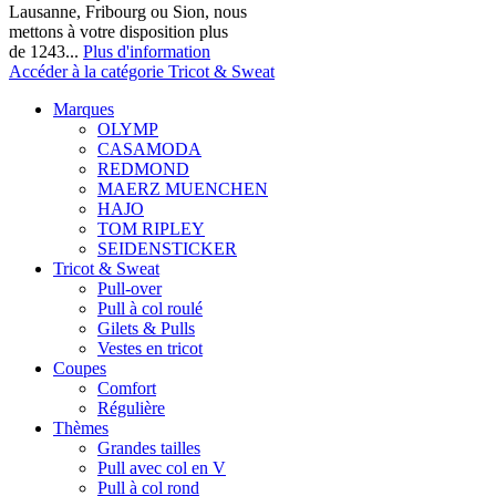
Lausanne, Fribourg ou Sion, nous
mettons à votre disposition plus
de 1243...
Plus d'information
Accéder à la catégorie Tricot & Sweat
Marques
OLYMP
CASAMODA
REDMOND
MAERZ MUENCHEN
HAJO
TOM RIPLEY
SEIDENSTICKER
Tricot & Sweat
Pull-over
Pull à col roulé
Gilets & Pulls
Vestes en tricot
Coupes
Comfort
Régulière
Thèmes
Grandes tailles
Pull avec col en V
Pull à col rond