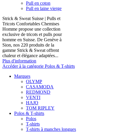
Pull en coton
Pull en laine vierge
Strick & Sweat Suisse | Pulls et
Tricots Confortables Chemises
Homme propose une collection
exclusive de tricots et pulls pour
homme en Suisse. De Genève à
Sion, nos 220 produits de la
gamme Strick & Sweat offrent
chaleur et élégance adaptées...
Plus d'information
Accéder à la catégorie Polos & T-shirts
Marques
OLYMP
CASAMODA
REDMOND
VENTI
HAJO
TOM RIPLEY
Polos & T-shirts
Polos
T-shirts
T-shirts à manches longues