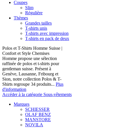
Coupes
Slim
Régulière
Thèmes
Grandes tailles
T-shirts unis
T-shirts avec impression
T-shirts en pack de deux
Polos et T-Shirts Homme Suisse |
Confort et Style Chemises
Homme propose une sélection
raffinée de polos et t-shirts pour
gentleman suisse. Présent à
Genève, Lausanne, Fribourg et
Sion, notre collection Polos & T-
Shirts regroupe 34 produits...
Plus
d'information
Accéder à la catégorie Sous-vêtements
Marques
SCHIESSER
OLAF BENZ
MANSTORE
NOVILA