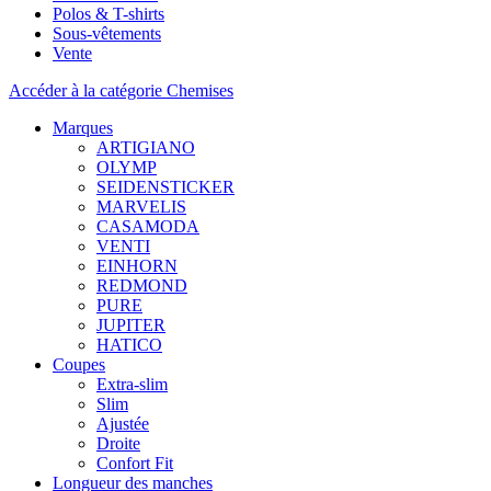
Polos & T-shirts
Sous-vêtements
Vente
Accéder à la catégorie Chemises
Marques
ARTIGIANO
OLYMP
SEIDENSTICKER
MARVELIS
CASAMODA
VENTI
EINHORN
REDMOND
PURE
JUPITER
HATICO
Coupes
Extra-slim
Slim
Ajustée
Droite
Confort Fit
Longueur des manches