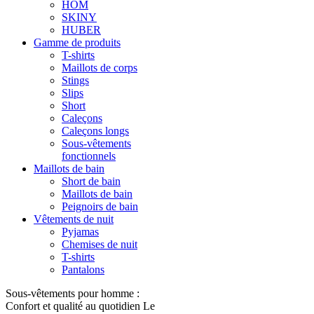
HOM
SKINY
HUBER
Gamme de produits
T-shirts
Maillots de corps
Stings
Slips
Short
Caleçons
Caleçons longs
Sous-vêtements
fonctionnels
Maillots de bain
Short de bain
Maillots de bain
Peignoirs de bain
Vêtements de nuit
Pyjamas
Chemises de nuit
T-shirts
Pantalons
Sous-vêtements pour homme :
Confort et qualité au quotidien Le