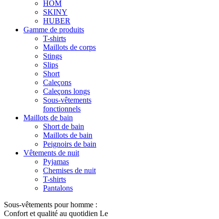
HOM
SKINY
HUBER
Gamme de produits
T-shirts
Maillots de corps
Stings
Slips
Short
Caleçons
Caleçons longs
Sous-vêtements
fonctionnels
Maillots de bain
Short de bain
Maillots de bain
Peignoirs de bain
Vêtements de nuit
Pyjamas
Chemises de nuit
T-shirts
Pantalons
Sous-vêtements pour homme :
Confort et qualité au quotidien Le