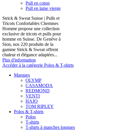
Pull en coton
Pull en laine vierge
Strick & Sweat Suisse | Pulls et
Tricots Confortables Chemises
Homme propose une collection
exclusive de tricots et pulls pour
homme en Suisse. De Genève à
Sion, nos 220 produits de la
gamme Strick & Sweat offrent
chaleur et élégance adaptées...
Plus d'information
Accéder à la catégorie Polos & T-shirts
Marques
OLYMP
CASAMODA
REDMOND
VENTI
HAJO
TOM RIPLEY
Polos & T-shirts
Polos
T-shirts
T-shirts à manches longues