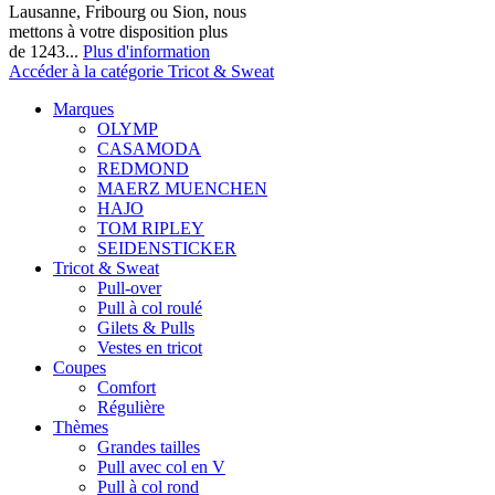
Lausanne, Fribourg ou Sion, nous
mettons à votre disposition plus
de 1243...
Plus d'information
Accéder à la catégorie Tricot & Sweat
Marques
OLYMP
CASAMODA
REDMOND
MAERZ MUENCHEN
HAJO
TOM RIPLEY
SEIDENSTICKER
Tricot & Sweat
Pull-over
Pull à col roulé
Gilets & Pulls
Vestes en tricot
Coupes
Comfort
Régulière
Thèmes
Grandes tailles
Pull avec col en V
Pull à col rond