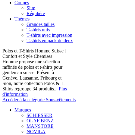
Coupes
Slim
Régulière
Thèmes
Grandes tailles
T-shirts unis
T-shirts avec impression
T-shirts en pack de deux
Polos et T-Shirts Homme Suisse |
Confort et Style Chemises
Homme propose une sélection
raffinée de polos et t-shirts pour
gentleman suisse. Présent à
Genève, Lausanne, Fribourg et
Sion, notre collection Polos & T-
Shirts regroupe 34 produits...
Plus
d'information
Accéder à la catégorie Sous-vêtements
Marques
SCHIESSER
OLAF BENZ
MANSTORE
NOVILA