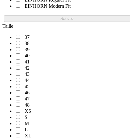
EINHORN Modern Fit
Sauvez
Taille
37
38
39
40
41
42
43
44
45
46
47
48
XS
S
M
L
XL