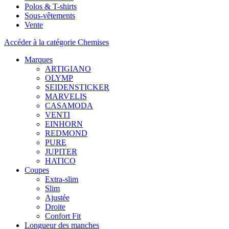
Polos & T-shirts
Sous-vêtements
Vente
Accéder à la catégorie Chemises
Marques
ARTIGIANO
OLYMP
SEIDENSTICKER
MARVELIS
CASAMODA
VENTI
EINHORN
REDMOND
PURE
JUPITER
HATICO
Coupes
Extra-slim
Slim
Ajustée
Droite
Confort Fit
Longueur des manches