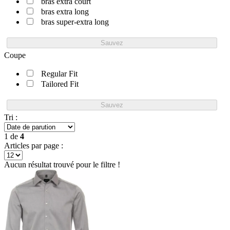
bras extra court
bras extra long
bras super-extra long
Sauvez
Coupe
Regular Fit
Tailored Fit
Sauvez
Tri :
1
de
4
Articles par page :
Aucun résultat trouvé pour le filtre !