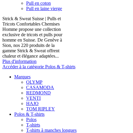
Pull en coton
Pull en laine vierge
Strick & Sweat Suisse | Pulls et
Tricots Confortables Chemises
Homme propose une collection
exclusive de tricots et pulls pour
homme en Suisse. De Genève à
Sion, nos 220 produits de la
gamme Strick & Sweat offrent
chaleur et élégance adaptées...
Plus d'information
Accéder à la catégorie Polos & T-shirts
Marques
OLYMP
CASAMODA
REDMOND
VENTI
HAJO
TOM RIPLEY
Polos & T-shirts
Polos
T-shirts
T-shirts à manches longues