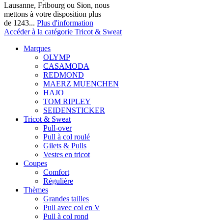
Lausanne, Fribourg ou Sion, nous
mettons à votre disposition plus
de 1243...
Plus d'information
Accéder à la catégorie Tricot & Sweat
Marques
OLYMP
CASAMODA
REDMOND
MAERZ MUENCHEN
HAJO
TOM RIPLEY
SEIDENSTICKER
Tricot & Sweat
Pull-over
Pull à col roulé
Gilets & Pulls
Vestes en tricot
Coupes
Comfort
Régulière
Thèmes
Grandes tailles
Pull avec col en V
Pull à col rond