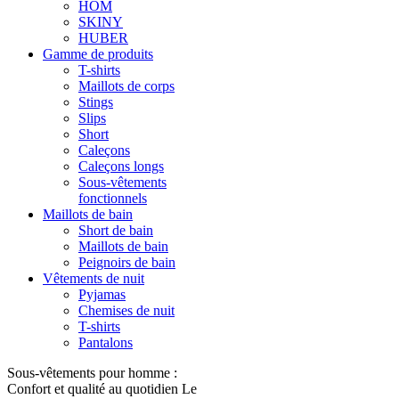
HOM
SKINY
HUBER
Gamme de produits
T-shirts
Maillots de corps
Stings
Slips
Short
Caleçons
Caleçons longs
Sous-vêtements
fonctionnels
Maillots de bain
Short de bain
Maillots de bain
Peignoirs de bain
Vêtements de nuit
Pyjamas
Chemises de nuit
T-shirts
Pantalons
Sous-vêtements pour homme :
Confort et qualité au quotidien Le