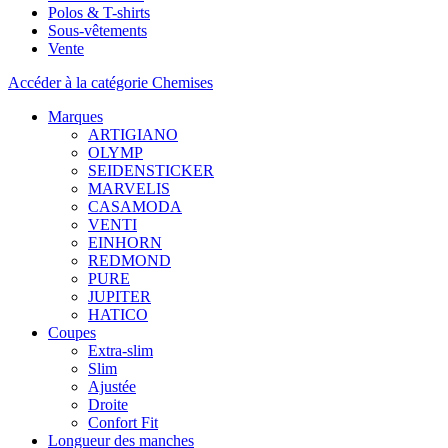
Polos & T-shirts
Sous-vêtements
Vente
Accéder à la catégorie Chemises
Marques
ARTIGIANO
OLYMP
SEIDENSTICKER
MARVELIS
CASAMODA
VENTI
EINHORN
REDMOND
PURE
JUPITER
HATICO
Coupes
Extra-slim
Slim
Ajustée
Droite
Confort Fit
Longueur des manches