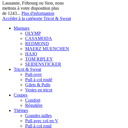
Lausanne, Fribourg ou Sion, nous
mettons à votre disposition plus
de 1243...
Plus d'information
Accéder à la catégorie Tricot & Sweat
Marques
OLYMP
CASAMODA
REDMOND
MAERZ MUENCHEN
HAJO
TOM RIPLEY
SEIDENSTICKER
Tricot & Sweat
Pull-over
Pull à col roulé
Gilets & Pulls
Vestes en tricot
Coupes
Comfort
Régulière
Thèmes
Grandes tailles
Pull avec col en V
Pull à col rond