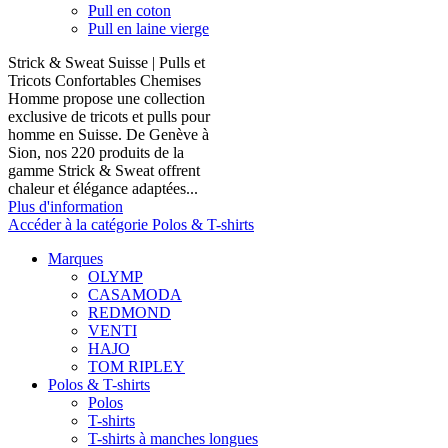
Pull en coton
Pull en laine vierge
Strick & Sweat Suisse | Pulls et
Tricots Confortables Chemises
Homme propose une collection
exclusive de tricots et pulls pour
homme en Suisse. De Genève à
Sion, nos 220 produits de la
gamme Strick & Sweat offrent
chaleur et élégance adaptées...
Plus d'information
Accéder à la catégorie Polos & T-shirts
Marques
OLYMP
CASAMODA
REDMOND
VENTI
HAJO
TOM RIPLEY
Polos & T-shirts
Polos
T-shirts
T-shirts à manches longues