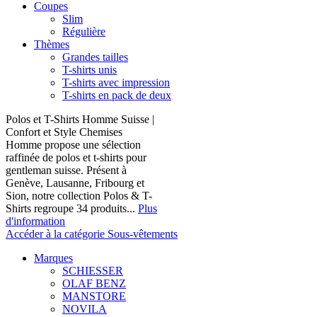
Coupes
Slim
Régulière
Thèmes
Grandes tailles
T-shirts unis
T-shirts avec impression
T-shirts en pack de deux
Polos et T-Shirts Homme Suisse |
Confort et Style Chemises
Homme propose une sélection
raffinée de polos et t-shirts pour
gentleman suisse. Présent à
Genève, Lausanne, Fribourg et
Sion, notre collection Polos & T-
Shirts regroupe 34 produits...
Plus
d'information
Accéder à la catégorie Sous-vêtements
Marques
SCHIESSER
OLAF BENZ
MANSTORE
NOVILA