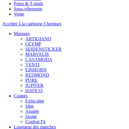
Polos & T-shirts
Sous-vêtements
Vente
Accéder à la catégorie Chemises
Marques
ARTIGIANO
OLYMP
SEIDENSTICKER
MARVELIS
CASAMODA
VENTI
EINHORN
REDMOND
PURE
JUPITER
HATICO
Coupes
Extra-slim
Slim
Ajustée
Droite
Confort Fit
Longueur des manches