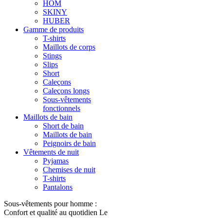
HOM
SKINY
HUBER
Gamme de produits
T-shirts
Maillots de corps
Stings
Slips
Short
Caleçons
Caleçons longs
Sous-vêtements
fonctionnels
Maillots de bain
Short de bain
Maillots de bain
Peignoirs de bain
Vêtements de nuit
Pyjamas
Chemises de nuit
T-shirts
Pantalons
Sous-vêtements pour homme :
Confort et qualité au quotidien Le