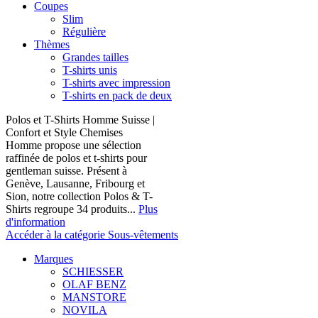
Coupes
Slim
Régulière
Thèmes
Grandes tailles
T-shirts unis
T-shirts avec impression
T-shirts en pack de deux
Polos et T-Shirts Homme Suisse |
Confort et Style Chemises
Homme propose une sélection
raffinée de polos et t-shirts pour
gentleman suisse. Présent à
Genève, Lausanne, Fribourg et
Sion, notre collection Polos & T-
Shirts regroupe 34 produits...
Plus
d'information
Accéder à la catégorie Sous-vêtements
Marques
SCHIESSER
OLAF BENZ
MANSTORE
NOVILA