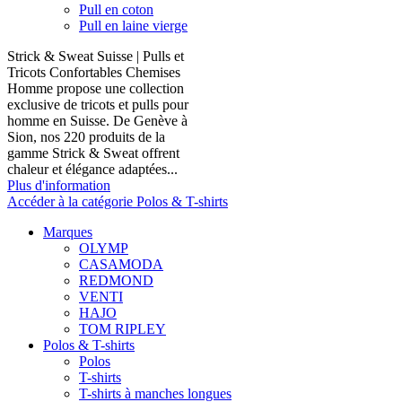
Pull en coton
Pull en laine vierge
Strick & Sweat Suisse | Pulls et
Tricots Confortables Chemises
Homme propose une collection
exclusive de tricots et pulls pour
homme en Suisse. De Genève à
Sion, nos 220 produits de la
gamme Strick & Sweat offrent
chaleur et élégance adaptées...
Plus d'information
Accéder à la catégorie Polos & T-shirts
Marques
OLYMP
CASAMODA
REDMOND
VENTI
HAJO
TOM RIPLEY
Polos & T-shirts
Polos
T-shirts
T-shirts à manches longues