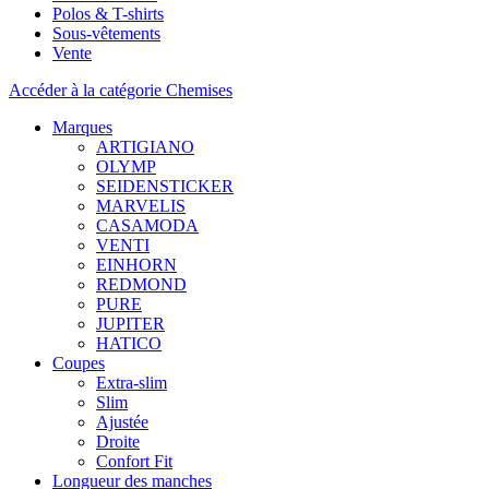
Polos & T-shirts
Sous-vêtements
Vente
Accéder à la catégorie Chemises
Marques
ARTIGIANO
OLYMP
SEIDENSTICKER
MARVELIS
CASAMODA
VENTI
EINHORN
REDMOND
PURE
JUPITER
HATICO
Coupes
Extra-slim
Slim
Ajustée
Droite
Confort Fit
Longueur des manches