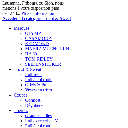
Lausanne, Fribourg ou Sion, nous
mettons à votre disposition plus
de 1243...
Plus d'information
Accéder à la catégorie Tricot & Sweat
Marques
OLYMP
CASAMODA
REDMOND
MAERZ MUENCHEN
HAJO
TOM RIPLEY
SEIDENSTICKER
Tricot & Sweat
Pull-over
Pull à col roulé
Gilets & Pulls
Vestes en tricot
Coupes
Comfort
Régulière
Thèmes
Grandes tailles
Pull avec col en V
Pull à col rond