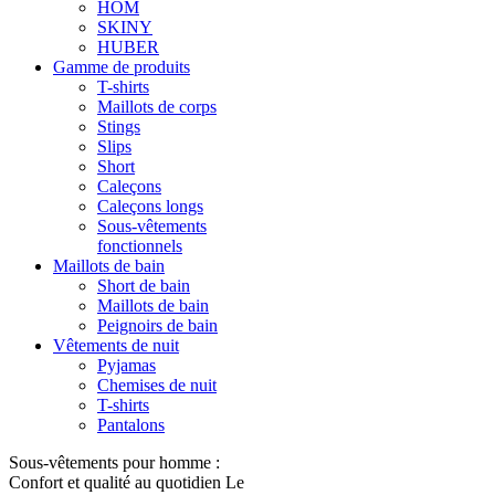
HOM
SKINY
HUBER
Gamme de produits
T-shirts
Maillots de corps
Stings
Slips
Short
Caleçons
Caleçons longs
Sous-vêtements
fonctionnels
Maillots de bain
Short de bain
Maillots de bain
Peignoirs de bain
Vêtements de nuit
Pyjamas
Chemises de nuit
T-shirts
Pantalons
Sous-vêtements pour homme :
Confort et qualité au quotidien Le