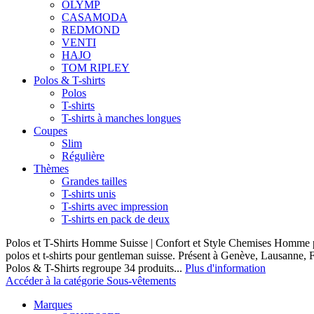
OLYMP
CASAMODA
REDMOND
VENTI
HAJO
TOM RIPLEY
Polos & T-shirts
Polos
T-shirts
T-shirts à manches longues
Coupes
Slim
Régulière
Thèmes
Grandes tailles
T-shirts unis
T-shirts avec impression
T-shirts en pack de deux
Polos et T-Shirts Homme Suisse | Confort et Style Chemises Homme p
polos et t-shirts pour gentleman suisse. Présent à Genève, Lausanne, F
Polos & T-Shirts regroupe 34 produits...
Plus d'information
Accéder à la catégorie Sous-vêtements
Marques