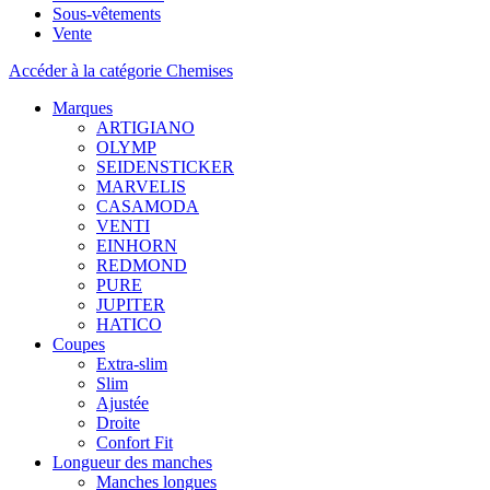
Sous-vêtements
Vente
Accéder à la catégorie Chemises
Marques
ARTIGIANO
OLYMP
SEIDENSTICKER
MARVELIS
CASAMODA
VENTI
EINHORN
REDMOND
PURE
JUPITER
HATICO
Coupes
Extra-slim
Slim
Ajustée
Droite
Confort Fit
Longueur des manches
Manches longues