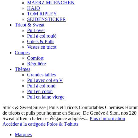
MAERZ MUENCHEN
HAJO
TOM RIPLEY
SEIDENSTICKER
Tricot & Sweat
Pull-over
Pull à col roulé
Gilets & Pulls
Vestes en tricot
Coupes
Comfort
Régulière
Thèmes
Grandes tailles
Pull avec col en V
Pull à col rond
Pull en coton
Pull en laine vierge
Strick & Sweat Suisse | Pulls et Tricots Confortables Chemises Homm
de tricots et pulls pour homme en Suisse. De Genève à Sion, nos 220
Sweat offrent chaleur et élégance adaptées...
Plus d'information
Accéder à la catégorie Polos & T-shirts
Marques