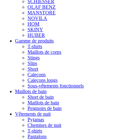
SCHIESSER
OLAF BENZ
MANSTORE
NOVILA
HOM
SKINY
HUBER
Gamme de produits
T-shirts
Maillots de corps
Stings
Slips
Short
Caleçons
Caleçons longs
Sous-vêtements fonctionnels
Maillots de bain
Short de bain
Maillots de bain
Peignoirs de bain
Vêtements de nuit
Pyjamas
Chemises de nuit
T-shirts
Pantalons