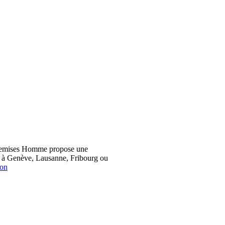
hemises Homme propose une
z à Genève, Lausanne, Fribourg ou
ion