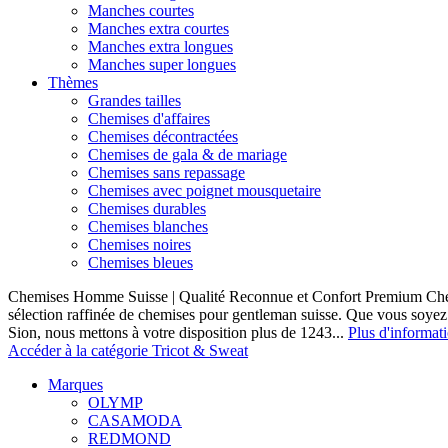
Manches courtes
Manches extra courtes
Manches extra longues
Manches super longues
Thèmes
Grandes tailles
Chemises d'affaires
Chemises décontractées
Chemises de gala & de mariage
Chemises sans repassage
Chemises avec poignet mousquetaire
Chemises durables
Chemises blanches
Chemises noires
Chemises bleues
Chemises Homme Suisse | Qualité Reconnue et Confort Premium C
sélection raffinée de chemises pour gentleman suisse. Que vous soye
Sion, nous mettons à votre disposition plus de 1243...
Plus d'informat
Accéder à la catégorie Tricot & Sweat
Marques
OLYMP
CASAMODA
REDMOND