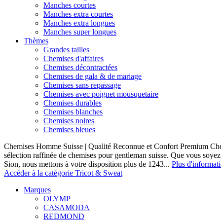
Manches courtes
Manches extra courtes
Manches extra longues
Manches super longues
Thèmes
Grandes tailles
Chemises d'affaires
Chemises décontractées
Chemises de gala & de mariage
Chemises sans repassage
Chemises avec poignet mousquetaire
Chemises durables
Chemises blanches
Chemises noires
Chemises bleues
Chemises Homme Suisse | Qualité Reconnue et Confort Premium C
sélection raffinée de chemises pour gentleman suisse. Que vous soye
Sion, nous mettons à votre disposition plus de 1243...
Plus d'informat
Accéder à la catégorie Tricot & Sweat
Marques
OLYMP
CASAMODA
REDMOND