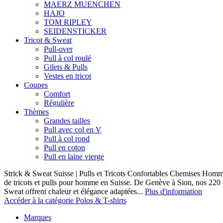
MAERZ MUENCHEN
HAJO
TOM RIPLEY
SEIDENSTICKER
Tricot & Sweat
Pull-over
Pull à col roulé
Gilets & Pulls
Vestes en tricot
Coupes
Comfort
Régulière
Thèmes
Grandes tailles
Pull avec col en V
Pull à col rond
Pull en coton
Pull en laine vierge
Strick & Sweat Suisse | Pulls et Tricots Confortables Chemises Homm
de tricots et pulls pour homme en Suisse. De Genève à Sion, nos 220
Sweat offrent chaleur et élégance adaptées...
Plus d'information
Accéder à la catégorie Polos & T-shirts
Marques