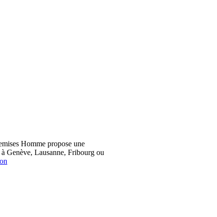
hemises Homme propose une
z à Genève, Lausanne, Fribourg ou
ion