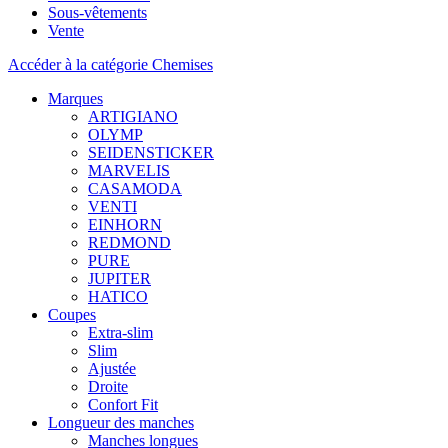
Sous-vêtements
Vente
Accéder à la catégorie Chemises
Marques
ARTIGIANO
OLYMP
SEIDENSTICKER
MARVELIS
CASAMODA
VENTI
EINHORN
REDMOND
PURE
JUPITER
HATICO
Coupes
Extra-slim
Slim
Ajustée
Droite
Confort Fit
Longueur des manches
Manches longues