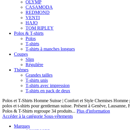
OLYMP
CASAMODA
REDMOND
VENTI
HAJO
TOM RIPLEY
Polos & T-shirts
Polos
T-shirts
T-shirts à manches longues
Coupes
Slim
Régulière
Thèmes
Grandes tailles
T-shirts unis
T-shirts avec impression
T-shirts en pack de deux
Polos et T-Shirts Homme Suisse | Confort et Style Chemises Homme p
polos et t-shirts pour gentleman suisse. Présent à Genève, Lausanne, F
Polos & T-Shirts regroupe 34 produits...
Plus d'information
Accéder à la catégorie Sous-vêtements
Marques