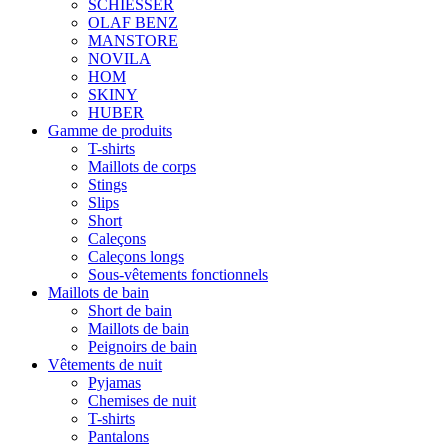
SCHIESSER
OLAF BENZ
MANSTORE
NOVILA
HOM
SKINY
HUBER
Gamme de produits
T-shirts
Maillots de corps
Stings
Slips
Short
Caleçons
Caleçons longs
Sous-vêtements fonctionnels
Maillots de bain
Short de bain
Maillots de bain
Peignoirs de bain
Vêtements de nuit
Pyjamas
Chemises de nuit
T-shirts
Pantalons