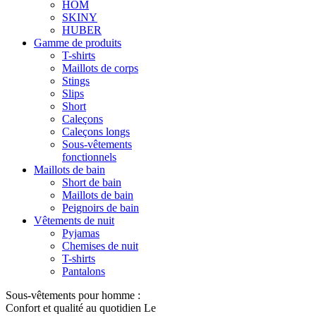
HOM
SKINY
HUBER
Gamme de produits
T-shirts
Maillots de corps
Stings
Slips
Short
Caleçons
Caleçons longs
Sous-vêtements
fonctionnels
Maillots de bain
Short de bain
Maillots de bain
Peignoirs de bain
Vêtements de nuit
Pyjamas
Chemises de nuit
T-shirts
Pantalons
Sous-vêtements pour homme :
Confort et qualité au quotidien Le