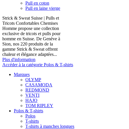
Pull en coton
Pull en laine vierge
Strick & Sweat Suisse | Pulls et
Tricots Confortables Chemises
Homme propose une collection
exclusive de tricots et pulls pour
homme en Suisse. De Genève à
Sion, nos 220 produits de la
gamme Strick & Sweat offrent
chaleur et élégance adaptées...
Plus d'information
Accéder à la catégorie Polos & T-shirts
Marques
OLYMP
CASAMODA
REDMOND
VENTI
HAJO
TOM RIPLEY
Polos & T-shirts
Polos
T-shirts
T-shirts à manches longues