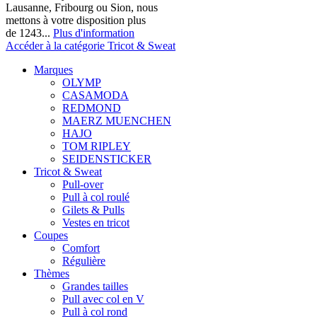
Lausanne, Fribourg ou Sion, nous
mettons à votre disposition plus
de 1243...
Plus d'information
Accéder à la catégorie Tricot & Sweat
Marques
OLYMP
CASAMODA
REDMOND
MAERZ MUENCHEN
HAJO
TOM RIPLEY
SEIDENSTICKER
Tricot & Sweat
Pull-over
Pull à col roulé
Gilets & Pulls
Vestes en tricot
Coupes
Comfort
Régulière
Thèmes
Grandes tailles
Pull avec col en V
Pull à col rond