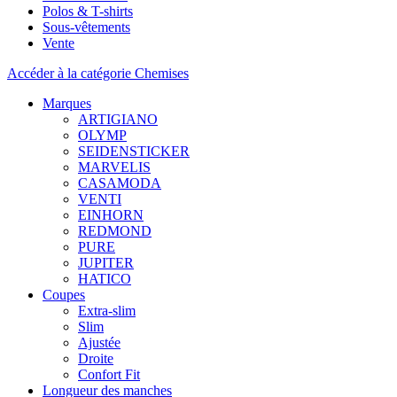
Polos & T-shirts
Sous-vêtements
Vente
Accéder à la catégorie Chemises
Marques
ARTIGIANO
OLYMP
SEIDENSTICKER
MARVELIS
CASAMODA
VENTI
EINHORN
REDMOND
PURE
JUPITER
HATICO
Coupes
Extra-slim
Slim
Ajustée
Droite
Confort Fit
Longueur des manches