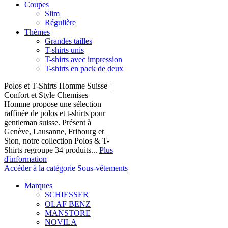
Coupes
Slim
Régulière
Thèmes
Grandes tailles
T-shirts unis
T-shirts avec impression
T-shirts en pack de deux
Polos et T-Shirts Homme Suisse |
Confort et Style Chemises
Homme propose une sélection
raffinée de polos et t-shirts pour
gentleman suisse. Présent à
Genève, Lausanne, Fribourg et
Sion, notre collection Polos & T-
Shirts regroupe 34 produits...
Plus
d'information
Accéder à la catégorie Sous-vêtements
Marques
SCHIESSER
OLAF BENZ
MANSTORE
NOVILA