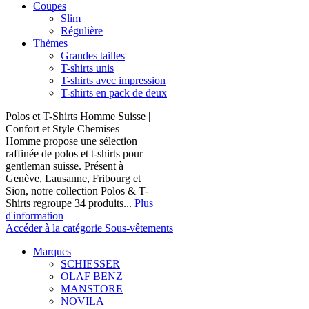
Coupes
Slim
Régulière
Thèmes
Grandes tailles
T-shirts unis
T-shirts avec impression
T-shirts en pack de deux
Polos et T-Shirts Homme Suisse |
Confort et Style Chemises
Homme propose une sélection
raffinée de polos et t-shirts pour
gentleman suisse. Présent à
Genève, Lausanne, Fribourg et
Sion, notre collection Polos & T-
Shirts regroupe 34 produits...
Plus
d'information
Accéder à la catégorie Sous-vêtements
Marques
SCHIESSER
OLAF BENZ
MANSTORE
NOVILA