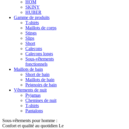
HOM
SKINY
HUBER
Gamme de produits
T-shirts
Maillots de corps
Stings
Slips
Short
Caleçons
Caleçons longs
Sous-vêtements
fonctionnels
Maillots de bain
Short de bain
Maillots de bain
Peignoirs de bain
Vêtements de nuit
Pyjamas
Chemises de nuit
T-shirts
Pantalons
Sous-vêtements pour homme :
Confort et qualité au quotidien Le