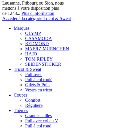
Lausanne, Fribourg ou Sion, nous
mettons à votre disposition plus
de 1243...
Plus d'information
Accéder à la catégorie Tricot & Sweat
Marques
OLYMP
CASAMODA
REDMOND
MAERZ MUENCHEN
HAJO
TOM RIPLEY
SEIDENSTICKER
Tricot & Sweat
Pull-over
Pull à col roulé
Gilets & Pulls
Vestes en tricot
Coupes
Comfort
Régulière
Thèmes
Grandes tailles
Pull avec col en V
Pull à col rond