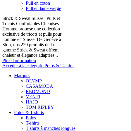
Pull en coton
Pull en laine vierge
Strick & Sweat Suisse | Pulls et
Tricots Confortables Chemises
Homme propose une collection
exclusive de tricots et pulls pour
homme en Suisse. De Genève à
Sion, nos 220 produits de la
gamme Strick & Sweat offrent
chaleur et élégance adaptées...
Plus d'information
Accéder à la catégorie Polos & T-shirts
Marques
OLYMP
CASAMODA
REDMOND
VENTI
HAJO
TOM RIPLEY
Polos & T-shirts
Polos
T-shirts
T-shirts à manches longues