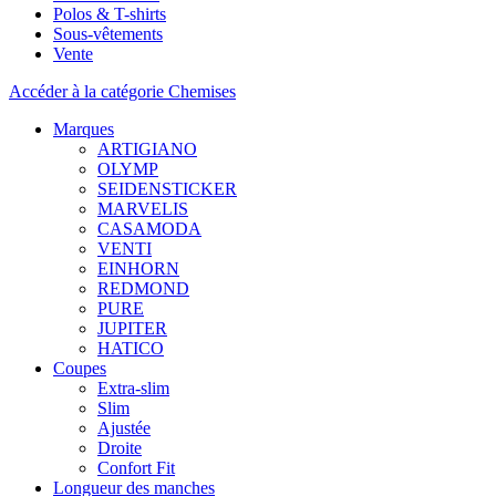
Polos & T-shirts
Sous-vêtements
Vente
Accéder à la catégorie Chemises
Marques
ARTIGIANO
OLYMP
SEIDENSTICKER
MARVELIS
CASAMODA
VENTI
EINHORN
REDMOND
PURE
JUPITER
HATICO
Coupes
Extra-slim
Slim
Ajustée
Droite
Confort Fit
Longueur des manches