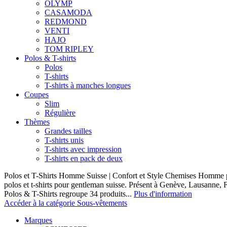
OLYMP
CASAMODA
REDMOND
VENTI
HAJO
TOM RIPLEY
Polos & T-shirts
Polos
T-shirts
T-shirts à manches longues
Coupes
Slim
Régulière
Thèmes
Grandes tailles
T-shirts unis
T-shirts avec impression
T-shirts en pack de deux
Polos et T-Shirts Homme Suisse | Confort et Style Chemises Homme p
polos et t-shirts pour gentleman suisse. Présent à Genève, Lausanne, F
Polos & T-Shirts regroupe 34 produits...
Plus d'information
Accéder à la catégorie Sous-vêtements
Marques