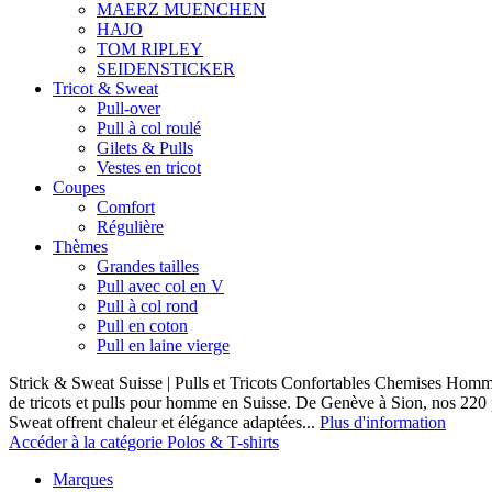
MAERZ MUENCHEN
HAJO
TOM RIPLEY
SEIDENSTICKER
Tricot & Sweat
Pull-over
Pull à col roulé
Gilets & Pulls
Vestes en tricot
Coupes
Comfort
Régulière
Thèmes
Grandes tailles
Pull avec col en V
Pull à col rond
Pull en coton
Pull en laine vierge
Strick & Sweat Suisse | Pulls et Tricots Confortables Chemises Homm
de tricots et pulls pour homme en Suisse. De Genève à Sion, nos 220
Sweat offrent chaleur et élégance adaptées...
Plus d'information
Accéder à la catégorie Polos & T-shirts
Marques