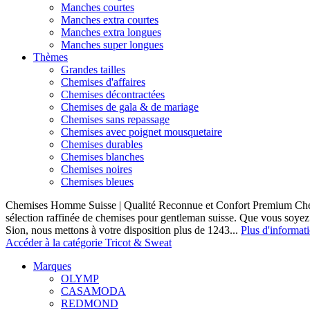
Manches courtes
Manches extra courtes
Manches extra longues
Manches super longues
Thèmes
Grandes tailles
Chemises d'affaires
Chemises décontractées
Chemises de gala & de mariage
Chemises sans repassage
Chemises avec poignet mousquetaire
Chemises durables
Chemises blanches
Chemises noires
Chemises bleues
Chemises Homme Suisse | Qualité Reconnue et Confort Premium C
sélection raffinée de chemises pour gentleman suisse. Que vous soye
Sion, nous mettons à votre disposition plus de 1243...
Plus d'informat
Accéder à la catégorie Tricot & Sweat
Marques
OLYMP
CASAMODA
REDMOND