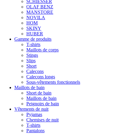
SCHIESSER
OLAF BENZ
MANSTORE
NOVILA
HOM
SKINY
HUBER
Gamme de produits
T-shirts
Maillots de corps
Stings
Slips
Short
Caleçons
Caleçons longs
Sous-vêtements fonctionnels
Maillots de bain
Short de bain
Maillots de bain
Peignoirs de bain
Vêtements de nuit
Pyjamas
Chemises de nuit
T-shirts
Pantalons