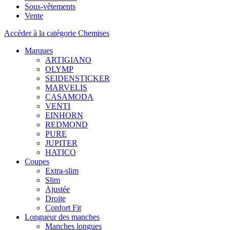
Sous-vêtements
Vente
Accéder à la catégorie Chemises
Marques
ARTIGIANO
OLYMP
SEIDENSTICKER
MARVELIS
CASAMODA
VENTI
EINHORN
REDMOND
PURE
JUPITER
HATICO
Coupes
Extra-slim
Slim
Ajustée
Droite
Confort Fit
Longueur des manches
Manches longues