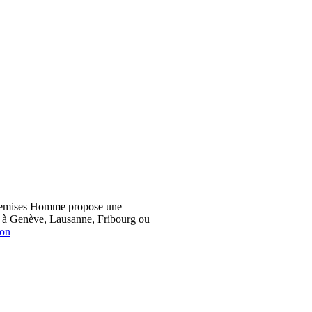
hemises Homme propose une
z à Genève, Lausanne, Fribourg ou
ion