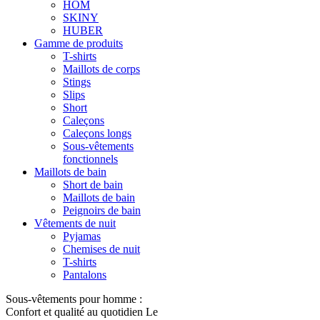
HOM
SKINY
HUBER
Gamme de produits
T-shirts
Maillots de corps
Stings
Slips
Short
Caleçons
Caleçons longs
Sous-vêtements
fonctionnels
Maillots de bain
Short de bain
Maillots de bain
Peignoirs de bain
Vêtements de nuit
Pyjamas
Chemises de nuit
T-shirts
Pantalons
Sous-vêtements pour homme :
Confort et qualité au quotidien Le