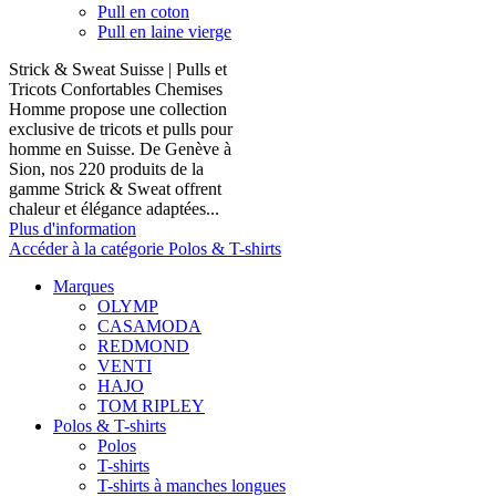
Pull en coton
Pull en laine vierge
Strick & Sweat Suisse | Pulls et
Tricots Confortables Chemises
Homme propose une collection
exclusive de tricots et pulls pour
homme en Suisse. De Genève à
Sion, nos 220 produits de la
gamme Strick & Sweat offrent
chaleur et élégance adaptées...
Plus d'information
Accéder à la catégorie Polos & T-shirts
Marques
OLYMP
CASAMODA
REDMOND
VENTI
HAJO
TOM RIPLEY
Polos & T-shirts
Polos
T-shirts
T-shirts à manches longues