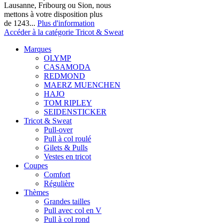
Lausanne, Fribourg ou Sion, nous
mettons à votre disposition plus
de 1243...
Plus d'information
Accéder à la catégorie Tricot & Sweat
Marques
OLYMP
CASAMODA
REDMOND
MAERZ MUENCHEN
HAJO
TOM RIPLEY
SEIDENSTICKER
Tricot & Sweat
Pull-over
Pull à col roulé
Gilets & Pulls
Vestes en tricot
Coupes
Comfort
Régulière
Thèmes
Grandes tailles
Pull avec col en V
Pull à col rond