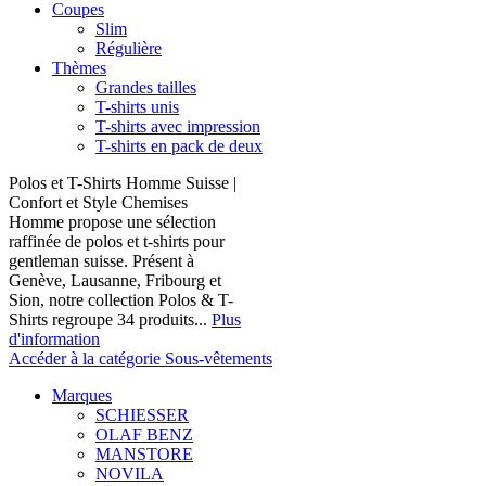
Coupes
Slim
Régulière
Thèmes
Grandes tailles
T-shirts unis
T-shirts avec impression
T-shirts en pack de deux
Polos et T-Shirts Homme Suisse |
Confort et Style Chemises
Homme propose une sélection
raffinée de polos et t-shirts pour
gentleman suisse. Présent à
Genève, Lausanne, Fribourg et
Sion, notre collection Polos & T-
Shirts regroupe 34 produits...
Plus
d'information
Accéder à la catégorie Sous-vêtements
Marques
SCHIESSER
OLAF BENZ
MANSTORE
NOVILA