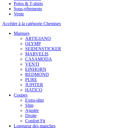
Polos & T-shirts
Sous-vêtements
Vente
Accéder à la catégorie Chemises
Marques
ARTIGIANO
OLYMP
SEIDENSTICKER
MARVELIS
CASAMODA
VENTI
EINHORN
REDMOND
PURE
JUPITER
HATICO
Coupes
Extra-slim
Slim
Ajustée
Droite
Confort Fit
Longueur des manches