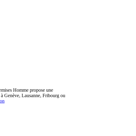
hemises Homme propose une
z à Genève, Lausanne, Fribourg ou
ion