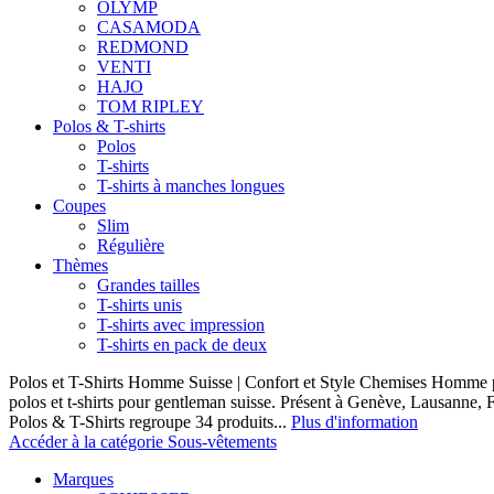
OLYMP
CASAMODA
REDMOND
VENTI
HAJO
TOM RIPLEY
Polos & T-shirts
Polos
T-shirts
T-shirts à manches longues
Coupes
Slim
Régulière
Thèmes
Grandes tailles
T-shirts unis
T-shirts avec impression
T-shirts en pack de deux
Polos et T-Shirts Homme Suisse | Confort et Style Chemises Homme p
polos et t-shirts pour gentleman suisse. Présent à Genève, Lausanne, F
Polos & T-Shirts regroupe 34 produits...
Plus d'information
Accéder à la catégorie Sous-vêtements
Marques