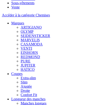
Sous-vêtements
Vente
Accéder à la catégorie Chemises
Marques
ARTIGIANO
OLYMP
SEIDENSTICKER
MARVELIS
CASAMODA
VENTI
EINHORN
REDMOND
PURE
JUPITER
HATICO
Coupes
Extra-slim
Slim
Ajustée
Droite
Confort Fit
Longueur des manches
Manches longues