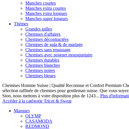
Manches courtes
Manches extra courtes
Manches extra longues
Manches super longues
Thèmes
Grandes tailles
Chemises d'affaires
Chemises décontractées
Chemises de gala & de mariage
Chemises sans repassage
Chemises avec poignet mousquetaire
Chemises durables
Chemises blanches
Chemises noires
Chemises bleues
Chemises Homme Suisse | Qualité Reconnue et Confort Premium C
sélection raffinée de chemises pour gentleman suisse. Que vous soye
Sion, nous mettons à votre disposition plus de 1243...
Plus d'informat
Accéder à la catégorie Tricot & Sweat
Marques
OLYMP
CASAMODA
REDMOND