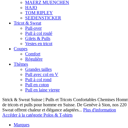
MAERZ MUENCHEN
HAJO
TOM RIPLEY
SEIDENSTICKER
Tricot & Sweat
Pull-over
Pull à col roulé
Gilets & Pulls
Vestes en tricot
Coupes
Comfort
Régulière
Thèmes
Grandes tailles
Pull avec col en V
Pull à col rond
Pull en coton
Pull en laine vierge
Strick & Sweat Suisse | Pulls et Tricots Confortables Chemises Homm
de tricots et pulls pour homme en Suisse. De Genève à Sion, nos 220
Sweat offrent chaleur et élégance adaptées...
Plus d'information
Accéder à la catégorie Polos & T-shirts
Marques