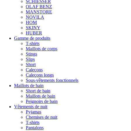
SCHIESSER
OLAF BENZ
MANSTORE
NOVILA
HOM
SKINY
HUBER
Gamme de produits
T-shirts
Maillots de corps
Stings
Slips
Short
Caleçons
Caleçons longs
Sous-vêtements fonctionnels
Maillots de bain
Short de bain
Maillots de bain
Peignoirs de bain
Vêtements de nuit
Pyjamas
Chemises de nuit
T-shirts
Pantalons