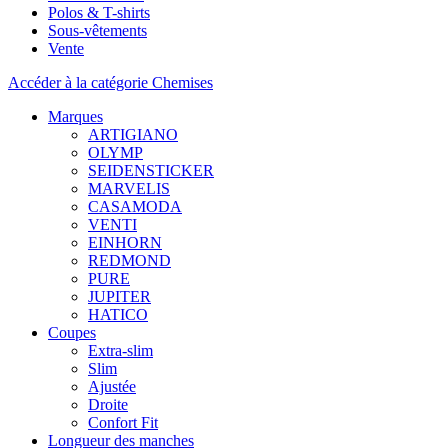
Polos & T-shirts
Sous-vêtements
Vente
Accéder à la catégorie Chemises
Marques
ARTIGIANO
OLYMP
SEIDENSTICKER
MARVELIS
CASAMODA
VENTI
EINHORN
REDMOND
PURE
JUPITER
HATICO
Coupes
Extra-slim
Slim
Ajustée
Droite
Confort Fit
Longueur des manches