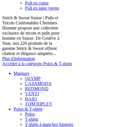
Pull en coton
Pull en laine vierge
Strick & Sweat Suisse | Pulls et
Tricots Confortables Chemises
Homme propose une collection
exclusive de tricots et pulls pour
homme en Suisse. De Genève à
Sion, nos 220 produits de la
gamme Strick & Sweat offrent
chaleur et élégance adaptées...
Plus d'information
Accéder à la catégorie Polos & T-shirts
Marques
OLYMP
CASAMODA
REDMOND
VENTI
HAJO
TOM RIPLEY
Polos & T-shirts
Polos
T-shirts
T-shirts à manches longues