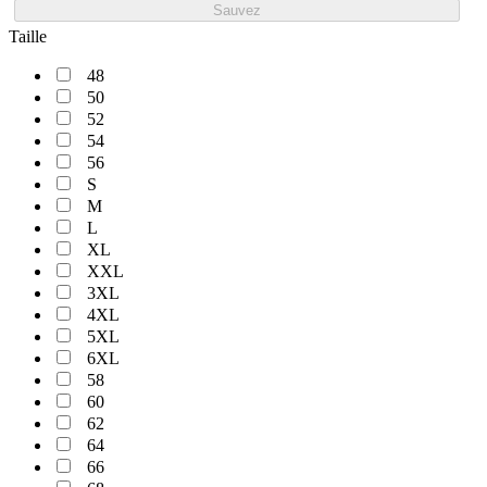
Sauvez
Taille
48
50
52
54
56
S
M
L
XL
XXL
3XL
4XL
5XL
6XL
58
60
62
64
66