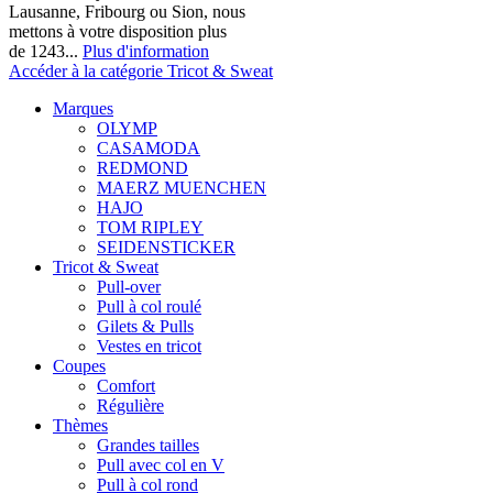
Lausanne, Fribourg ou Sion, nous
mettons à votre disposition plus
de 1243...
Plus d'information
Accéder à la catégorie Tricot & Sweat
Marques
OLYMP
CASAMODA
REDMOND
MAERZ MUENCHEN
HAJO
TOM RIPLEY
SEIDENSTICKER
Tricot & Sweat
Pull-over
Pull à col roulé
Gilets & Pulls
Vestes en tricot
Coupes
Comfort
Régulière
Thèmes
Grandes tailles
Pull avec col en V
Pull à col rond