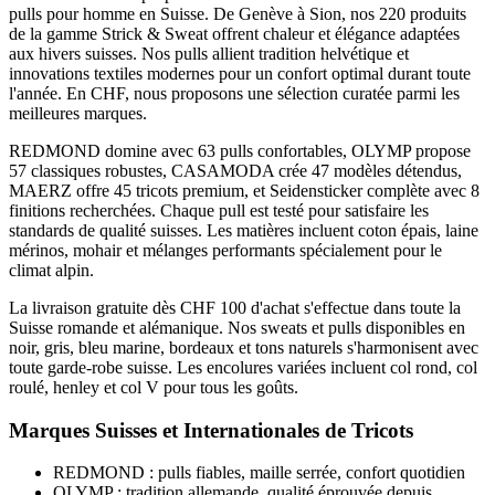
pulls pour homme en Suisse. De Genève à Sion, nos 220 produits
de la gamme Strick & Sweat offrent chaleur et élégance adaptées
aux hivers suisses. Nos pulls allient tradition helvétique et
innovations textiles modernes pour un confort optimal durant toute
l'année. En CHF, nous proposons une sélection curatée parmi les
meilleures marques.
REDMOND domine avec 63 pulls confortables, OLYMP propose
57 classiques robustes, CASAMODA crée 47 modèles détendus,
MAERZ offre 45 tricots premium, et Seidensticker complète avec 8
finitions recherchées. Chaque pull est testé pour satisfaire les
standards de qualité suisses. Les matières incluent coton épais, laine
mérinos, mohair et mélanges performants spécialement pour le
climat alpin.
La livraison gratuite dès CHF 100 d'achat s'effectue dans toute la
Suisse romande et alémanique. Nos sweats et pulls disponibles en
noir, gris, bleu marine, bordeaux et tons naturels s'harmonisent avec
toute garde-robe suisse. Les encolures variées incluent col rond, col
roulé, henley et col V pour tous les goûts.
Marques Suisses et Internationales de Tricots
REDMOND : pulls fiables, maille serrée, confort quotidien
OLYMP : tradition allemande, qualité éprouvée depuis