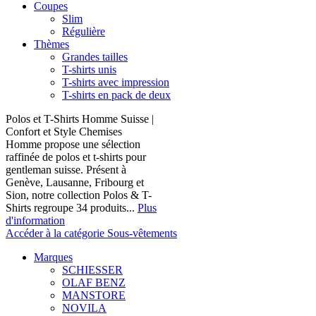
Coupes
Slim
Régulière
Thèmes
Grandes tailles
T-shirts unis
T-shirts avec impression
T-shirts en pack de deux
Polos et T-Shirts Homme Suisse |
Confort et Style Chemises
Homme propose une sélection
raffinée de polos et t-shirts pour
gentleman suisse. Présent à
Genève, Lausanne, Fribourg et
Sion, notre collection Polos & T-
Shirts regroupe 34 produits...
Plus
d'information
Accéder à la catégorie Sous-vêtements
Marques
SCHIESSER
OLAF BENZ
MANSTORE
NOVILA