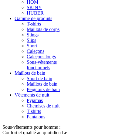
HOM
SKINY
HUBER
Gamme de produits
T-shirts
Maillots de corps
Stings
Slips
Short
Caleçons
Caleçons longs
Sous-vêtements
fonctionnels
Maillots de bain
Short de bain
Maillots de bain
Peignoirs de bain
Vêtements de nuit
Pyjamas
Chemises de nuit
T-shirts
Pantalons
Sous-vêtements pour homme :
Confort et qualité au quotidien Le