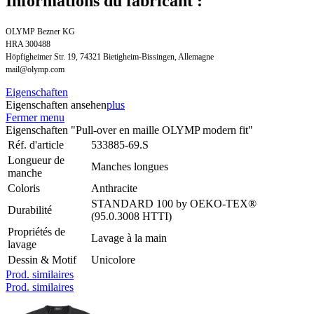
Informations du fabricant :
OLYMP Bezner KG
HRA 300488
Höpfigheimer Str. 19, 74321 Bietigheim-Bissingen, Allemagne
mail@olymp.com
Eigenschaften
Eigenschaften ansehen
plus
Fermer menu
Eigenschaften "Pull-over en maille OLYMP modern fit"
Réf. d'article
533885-69.S
Longueur de
Manches longues
manche
Coloris
Anthracite
STANDARD 100 by OEKO-TEX®
Durabilité
(95.0.3008 HTTI)
Propriétés de
Lavage à la main
lavage
Dessin & Motif
Unicolore
Prod. similaires
Prod. similaires