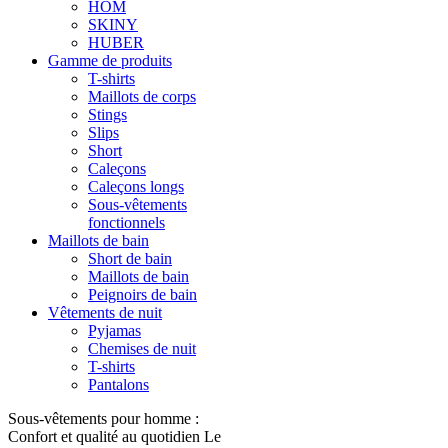
HOM
SKINY
HUBER
Gamme de produits
T-shirts
Maillots de corps
Stings
Slips
Short
Caleçons
Caleçons longs
Sous-vêtements
fonctionnels
Maillots de bain
Short de bain
Maillots de bain
Peignoirs de bain
Vêtements de nuit
Pyjamas
Chemises de nuit
T-shirts
Pantalons
Sous-vêtements pour homme :
Confort et qualité au quotidien Le