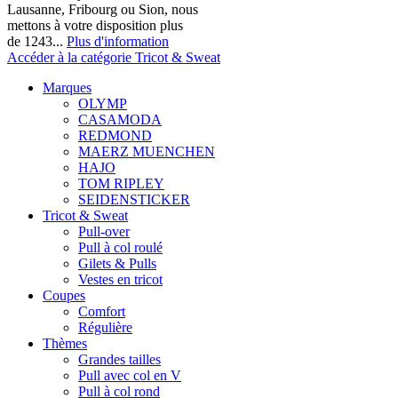
Lausanne, Fribourg ou Sion, nous
mettons à votre disposition plus
de 1243...
Plus d'information
Accéder à la catégorie Tricot & Sweat
Marques
OLYMP
CASAMODA
REDMOND
MAERZ MUENCHEN
HAJO
TOM RIPLEY
SEIDENSTICKER
Tricot & Sweat
Pull-over
Pull à col roulé
Gilets & Pulls
Vestes en tricot
Coupes
Comfort
Régulière
Thèmes
Grandes tailles
Pull avec col en V
Pull à col rond