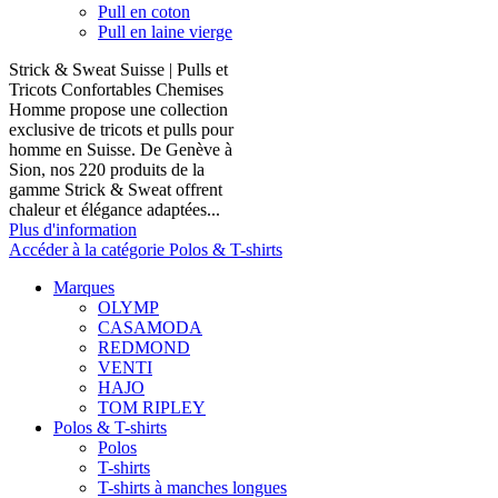
Pull en coton
Pull en laine vierge
Strick & Sweat Suisse | Pulls et
Tricots Confortables Chemises
Homme propose une collection
exclusive de tricots et pulls pour
homme en Suisse. De Genève à
Sion, nos 220 produits de la
gamme Strick & Sweat offrent
chaleur et élégance adaptées...
Plus d'information
Accéder à la catégorie Polos & T-shirts
Marques
OLYMP
CASAMODA
REDMOND
VENTI
HAJO
TOM RIPLEY
Polos & T-shirts
Polos
T-shirts
T-shirts à manches longues