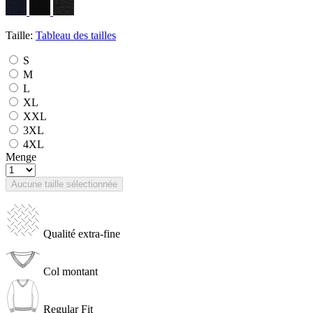
Taille:
Tableau des tailles
S
M
L
XL
XXL
3XL
4XL
Menge
Aucune taille sélectionnée
Qualité extra-fine
Col montant
Regular Fit