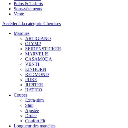
Polos & T-shirts
Sous-vêtements
Vente
Accéder à la catégorie Chemises
Marques
ARTIGIANO
OLYMP
SEIDENSTICKER
MARVELIS
CASAMODA
VENTI
EINHORN
REDMOND
PURE
JUPITER
HATICO
Coupes
Extra-slim
Slim
Ajustée
Droite
Confort Fit
Longueur des manches