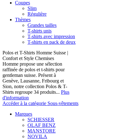
Coupes
Slim
Régulière
Thèmes
Grandes tailles
T-shirts unis
T-shirts avec impression
T-shirts en pack de deux
Polos et T-Shirts Homme Suisse |
Confort et Style Chemises
Homme propose une sélection
raffinée de polos et t-shirts pour
gentleman suisse. Présent à
Genève, Lausanne, Fribourg et
Sion, notre collection Polos & T-
Shirts regroupe 34 produits...
Plus
d'information
Accéder à la catégorie Sous-vêtements
Marques
SCHIESSER
OLAF BENZ
MANSTORE
NOVILA