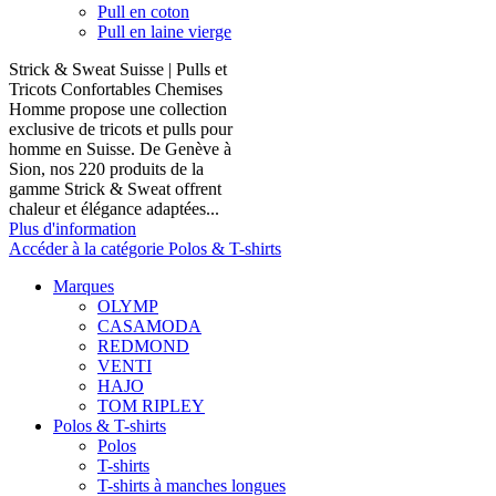
Pull en coton
Pull en laine vierge
Strick & Sweat Suisse | Pulls et
Tricots Confortables Chemises
Homme propose une collection
exclusive de tricots et pulls pour
homme en Suisse. De Genève à
Sion, nos 220 produits de la
gamme Strick & Sweat offrent
chaleur et élégance adaptées...
Plus d'information
Accéder à la catégorie Polos & T-shirts
Marques
OLYMP
CASAMODA
REDMOND
VENTI
HAJO
TOM RIPLEY
Polos & T-shirts
Polos
T-shirts
T-shirts à manches longues