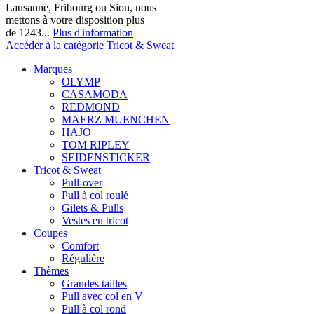
Lausanne, Fribourg ou Sion, nous
mettons à votre disposition plus
de 1243...
Plus d'information
Accéder à la catégorie Tricot & Sweat
Marques
OLYMP
CASAMODA
REDMOND
MAERZ MUENCHEN
HAJO
TOM RIPLEY
SEIDENSTICKER
Tricot & Sweat
Pull-over
Pull à col roulé
Gilets & Pulls
Vestes en tricot
Coupes
Comfort
Régulière
Thèmes
Grandes tailles
Pull avec col en V
Pull à col rond