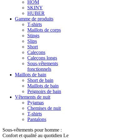
HOM
SKINY
HUBER
Gamme de produits
T-shirts
Maillots de corps
Stings
Slips
Short
Caleçons
Caleçons longs
Sous-vêtements
fonctionnels
Maillots de bain
Short de bain
Maillots de bain
Peignoirs de bain
Vêtements de nuit
Pyjamas
Chemises de nuit
T-shirts
Pantalons
Sous-vêtements pour homme :
Confort et qualité au quotidien Le