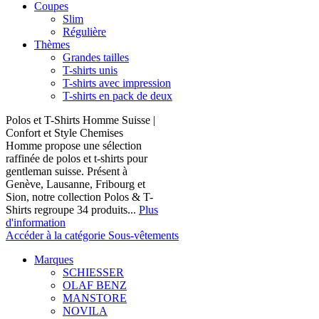
Coupes
Slim
Régulière
Thèmes
Grandes tailles
T-shirts unis
T-shirts avec impression
T-shirts en pack de deux
Polos et T-Shirts Homme Suisse |
Confort et Style Chemises
Homme propose une sélection
raffinée de polos et t-shirts pour
gentleman suisse. Présent à
Genève, Lausanne, Fribourg et
Sion, notre collection Polos & T-
Shirts regroupe 34 produits...
Plus
d'information
Accéder à la catégorie Sous-vêtements
Marques
SCHIESSER
OLAF BENZ
MANSTORE
NOVILA