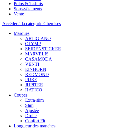
Polos & T-shirts
Sous-vêtements
Vente
Accéder à la catégorie Chemises
Marques
ARTIGIANO
OLYMP
SEIDENSTICKER
MARVELIS
CASAMODA
VENTI
EINHORN
REDMOND
PURE
JUPITER
HATICO
Coupes
Extra-slim
Slim
Ajustée
Droite
Confort Fit
Longueur des manches