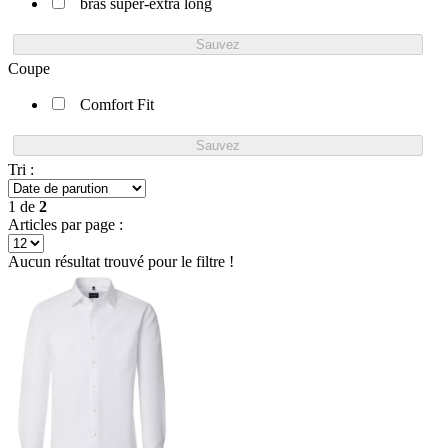
bras super-extra long
Sauvez
Coupe
Comfort Fit
Sauvez
Tri :
1
de
2
Articles par page :
Aucun résultat trouvé pour le filtre !