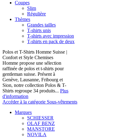
Coupes
Slim
Régulière
Thèmes
Grandes tailles
T-shirts unis
T-shirts avec impression
T-shirts en pack de deux
Polos et T-Shirts Homme Suisse |
Confort et Style Chemises
Homme propose une sélection
raffinée de polos et t-shirts pour
gentleman suisse. Présent à
Genève, Lausanne, Fribourg et
Sion, notre collection Polos & T-
Shirts regroupe 34 produits...
Plus
d'information
Accéder à la catégorie Sous-vêtements
Marques
SCHIESSER
OLAF BENZ
MANSTORE
NOVILA