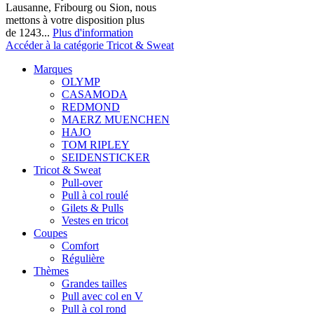
Lausanne, Fribourg ou Sion, nous
mettons à votre disposition plus
de 1243...
Plus d'information
Accéder à la catégorie Tricot & Sweat
Marques
OLYMP
CASAMODA
REDMOND
MAERZ MUENCHEN
HAJO
TOM RIPLEY
SEIDENSTICKER
Tricot & Sweat
Pull-over
Pull à col roulé
Gilets & Pulls
Vestes en tricot
Coupes
Comfort
Régulière
Thèmes
Grandes tailles
Pull avec col en V
Pull à col rond