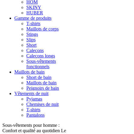
HOM
SKINY
HUBER
Gamme de produits
T-shirts
Maillots de corps
Stings
Slips
Short
Caleçons
Caleçons longs
Sous-vêtements
fonctionnels
Maillots de bain
Short de bain
Maillots de bain
Peignoirs de bain
Vêtements de nuit
Pyjamas
Chemises de nuit
T-shirts
Pantalons
Sous-vêtements pour homme :
Confort et qualité au quotidien Le