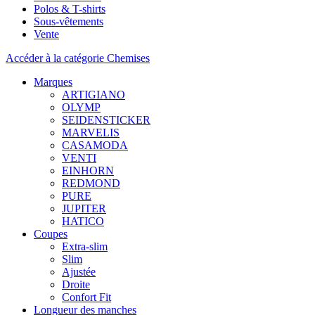
Polos & T-shirts
Sous-vêtements
Vente
Accéder à la catégorie Chemises
Marques
ARTIGIANO
OLYMP
SEIDENSTICKER
MARVELIS
CASAMODA
VENTI
EINHORN
REDMOND
PURE
JUPITER
HATICO
Coupes
Extra-slim
Slim
Ajustée
Droite
Confort Fit
Longueur des manches