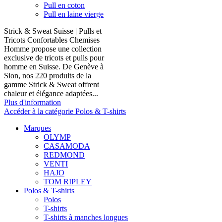
Pull en coton
Pull en laine vierge
Strick & Sweat Suisse | Pulls et
Tricots Confortables Chemises
Homme propose une collection
exclusive de tricots et pulls pour
homme en Suisse. De Genève à
Sion, nos 220 produits de la
gamme Strick & Sweat offrent
chaleur et élégance adaptées...
Plus d'information
Accéder à la catégorie Polos & T-shirts
Marques
OLYMP
CASAMODA
REDMOND
VENTI
HAJO
TOM RIPLEY
Polos & T-shirts
Polos
T-shirts
T-shirts à manches longues