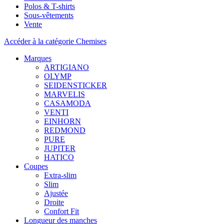
Polos & T-shirts
Sous-vêtements
Vente
Accéder à la catégorie Chemises
Marques
ARTIGIANO
OLYMP
SEIDENSTICKER
MARVELIS
CASAMODA
VENTI
EINHORN
REDMOND
PURE
JUPITER
HATICO
Coupes
Extra-slim
Slim
Ajustée
Droite
Confort Fit
Longueur des manches