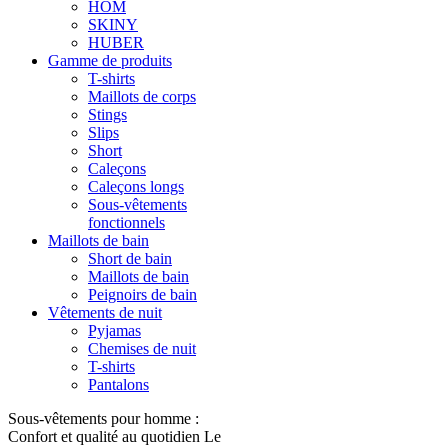
HOM
SKINY
HUBER
Gamme de produits
T-shirts
Maillots de corps
Stings
Slips
Short
Caleçons
Caleçons longs
Sous-vêtements
fonctionnels
Maillots de bain
Short de bain
Maillots de bain
Peignoirs de bain
Vêtements de nuit
Pyjamas
Chemises de nuit
T-shirts
Pantalons
Sous-vêtements pour homme :
Confort et qualité au quotidien Le