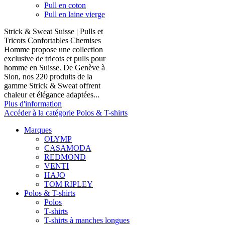
Pull en coton
Pull en laine vierge
Strick & Sweat Suisse | Pulls et
Tricots Confortables Chemises
Homme propose une collection
exclusive de tricots et pulls pour
homme en Suisse. De Genève à
Sion, nos 220 produits de la
gamme Strick & Sweat offrent
chaleur et élégance adaptées...
Plus d'information
Accéder à la catégorie Polos & T-shirts
Marques
OLYMP
CASAMODA
REDMOND
VENTI
HAJO
TOM RIPLEY
Polos & T-shirts
Polos
T-shirts
T-shirts à manches longues