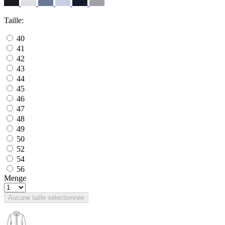
Taille:
40
41
42
43
44
45
46
47
48
49
50
52
54
56
Menge
Aucune taille sélectionnée