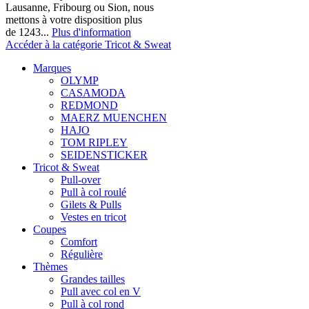
Lausanne, Fribourg ou Sion, nous
mettons à votre disposition plus
de 1243...
Plus d'information
Accéder à la catégorie Tricot & Sweat
Marques
OLYMP
CASAMODA
REDMOND
MAERZ MUENCHEN
HAJO
TOM RIPLEY
SEIDENSTICKER
Tricot & Sweat
Pull-over
Pull à col roulé
Gilets & Pulls
Vestes en tricot
Coupes
Comfort
Régulière
Thèmes
Grandes tailles
Pull avec col en V
Pull à col rond