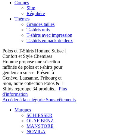
Coupes
Slim
Régulière
Thèmes
Grandes tailles
T-shirts unis
T-shirts avec impression
T-shirts en pack de deux
Polos et T-Shirts Homme Suisse |
Confort et Style Chemises
Homme propose une sélection
raffinée de polos et t-shirts pour
gentleman suisse. Présent à
Genève, Lausanne, Fribourg et
Sion, notre collection Polos & T-
Shirts regroupe 34 produits...
Plus
d'information
Accéder à la catégorie Sous-vêtements
Marques
SCHIESSER
OLAF BENZ
MANSTORE
NOVILA