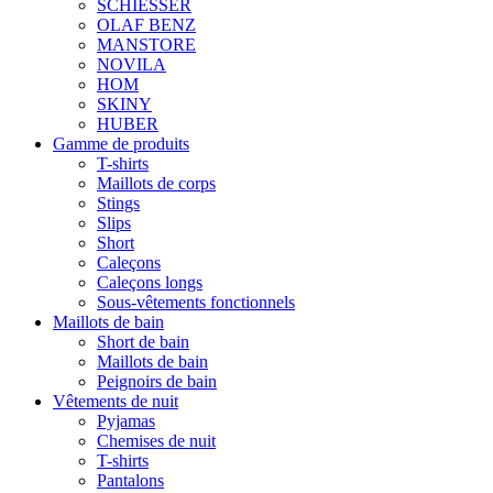
SCHIESSER
OLAF BENZ
MANSTORE
NOVILA
HOM
SKINY
HUBER
Gamme de produits
T-shirts
Maillots de corps
Stings
Slips
Short
Caleçons
Caleçons longs
Sous-vêtements fonctionnels
Maillots de bain
Short de bain
Maillots de bain
Peignoirs de bain
Vêtements de nuit
Pyjamas
Chemises de nuit
T-shirts
Pantalons