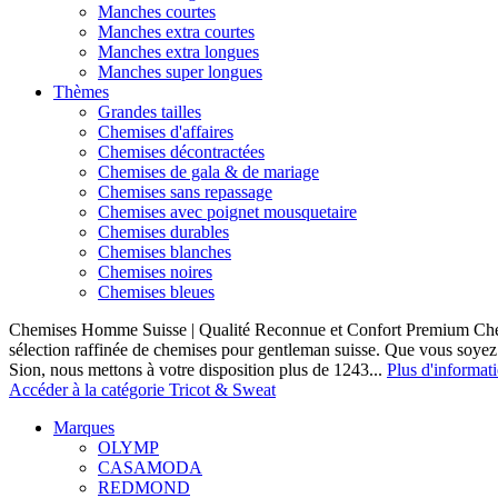
Manches courtes
Manches extra courtes
Manches extra longues
Manches super longues
Thèmes
Grandes tailles
Chemises d'affaires
Chemises décontractées
Chemises de gala & de mariage
Chemises sans repassage
Chemises avec poignet mousquetaire
Chemises durables
Chemises blanches
Chemises noires
Chemises bleues
Chemises Homme Suisse | Qualité Reconnue et Confort Premium C
sélection raffinée de chemises pour gentleman suisse. Que vous soye
Sion, nous mettons à votre disposition plus de 1243...
Plus d'informat
Accéder à la catégorie Tricot & Sweat
Marques
OLYMP
CASAMODA
REDMOND