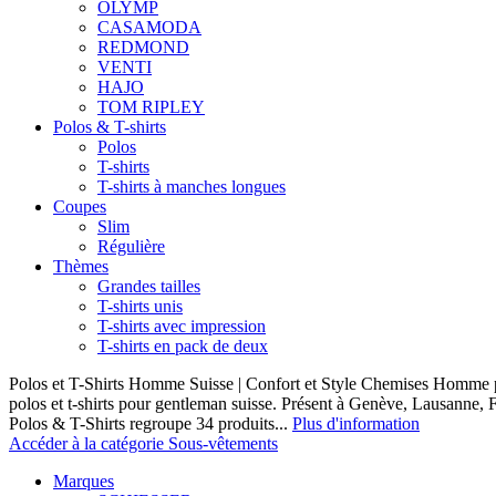
OLYMP
CASAMODA
REDMOND
VENTI
HAJO
TOM RIPLEY
Polos & T-shirts
Polos
T-shirts
T-shirts à manches longues
Coupes
Slim
Régulière
Thèmes
Grandes tailles
T-shirts unis
T-shirts avec impression
T-shirts en pack de deux
Polos et T-Shirts Homme Suisse | Confort et Style Chemises Homme p
polos et t-shirts pour gentleman suisse. Présent à Genève, Lausanne, F
Polos & T-Shirts regroupe 34 produits...
Plus d'information
Accéder à la catégorie Sous-vêtements
Marques