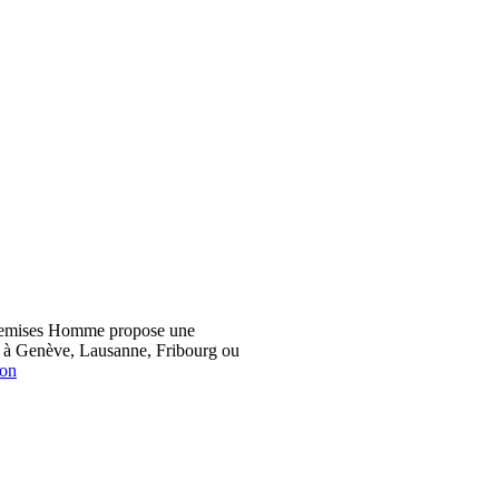
hemises Homme propose une
z à Genève, Lausanne, Fribourg ou
ion