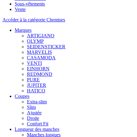
Sous-vêtements
Vente
Accéder à la catégorie Chemises
Marques
ARTIGIANO
OLYMP
SEIDENSTICKER
MARVELIS
CASAMODA
VENTI
EINHORN
REDMOND
PURE
JUPITER
HATICO
Coupes
Extra-slim
Slim
Ajustée
Droite
Confort Fit
Longueur des manches
Manches longues