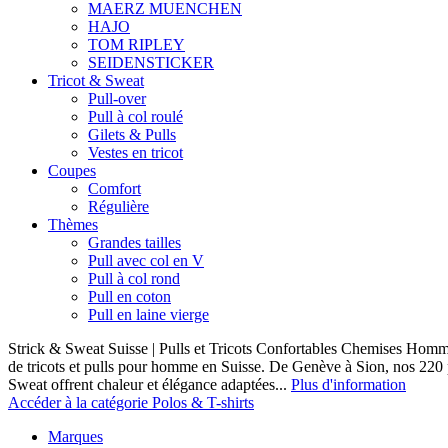
MAERZ MUENCHEN
HAJO
TOM RIPLEY
SEIDENSTICKER
Tricot & Sweat
Pull-over
Pull à col roulé
Gilets & Pulls
Vestes en tricot
Coupes
Comfort
Régulière
Thèmes
Grandes tailles
Pull avec col en V
Pull à col rond
Pull en coton
Pull en laine vierge
Strick & Sweat Suisse | Pulls et Tricots Confortables Chemises Homm
de tricots et pulls pour homme en Suisse. De Genève à Sion, nos 220
Sweat offrent chaleur et élégance adaptées...
Plus d'information
Accéder à la catégorie Polos & T-shirts
Marques