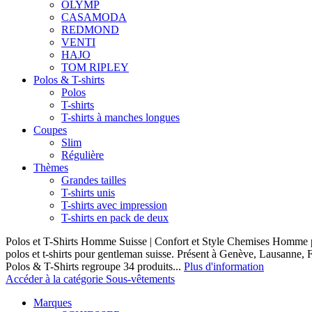
OLYMP
CASAMODA
REDMOND
VENTI
HAJO
TOM RIPLEY
Polos & T-shirts
Polos
T-shirts
T-shirts à manches longues
Coupes
Slim
Régulière
Thèmes
Grandes tailles
T-shirts unis
T-shirts avec impression
T-shirts en pack de deux
Polos et T-Shirts Homme Suisse | Confort et Style Chemises Homme p
polos et t-shirts pour gentleman suisse. Présent à Genève, Lausanne, F
Polos & T-Shirts regroupe 34 produits...
Plus d'information
Accéder à la catégorie Sous-vêtements
Marques