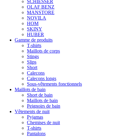
SCHIESSER
OLAF BENZ
MANSTORE
NOVILA
HOM
SKINY
HUBER
Gamme de produits
T-shirts
Maillots de corps
Stings
Slips
Short
Caleçons
Caleçons longs
Sous-vêtements fonctionnels
Maillots de bain
Short de bain
Maillots de bain
Peignoirs de bain
Vêtements de nuit
Pyjamas
Chemises de nuit
T-shirts
Pantalons