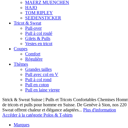
MAERZ MUENCHEN
HAJO
TOM RIPLEY
SEIDENSTICKER
Tricot & Sweat
Pull-over
Pull à col roulé
Gilets & Pulls
Vestes en tricot
Coupes
Comfort
Régulière
Thèmes
Grandes tailles
Pull avec col en V
Pull à col rond
Pull en coton
Pull en laine vierge
Strick & Sweat Suisse | Pulls et Tricots Confortables Chemises Homm
de tricots et pulls pour homme en Suisse. De Genève à Sion, nos 220
Sweat offrent chaleur et élégance adaptées...
Plus d'information
Accéder à la catégorie Polos & T-shirts
Marques