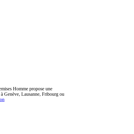
hemises Homme propose une
z à Genève, Lausanne, Fribourg ou
ion