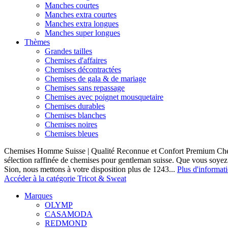
Manches courtes
Manches extra courtes
Manches extra longues
Manches super longues
Thèmes
Grandes tailles
Chemises d'affaires
Chemises décontractées
Chemises de gala & de mariage
Chemises sans repassage
Chemises avec poignet mousquetaire
Chemises durables
Chemises blanches
Chemises noires
Chemises bleues
Chemises Homme Suisse | Qualité Reconnue et Confort Premium C
sélection raffinée de chemises pour gentleman suisse. Que vous soye
Sion, nous mettons à votre disposition plus de 1243...
Plus d'informat
Accéder à la catégorie Tricot & Sweat
Marques
OLYMP
CASAMODA
REDMOND