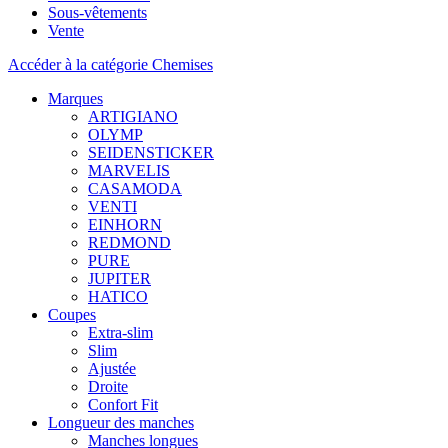
Sous-vêtements
Vente
Accéder à la catégorie Chemises
Marques
ARTIGIANO
OLYMP
SEIDENSTICKER
MARVELIS
CASAMODA
VENTI
EINHORN
REDMOND
PURE
JUPITER
HATICO
Coupes
Extra-slim
Slim
Ajustée
Droite
Confort Fit
Longueur des manches
Manches longues