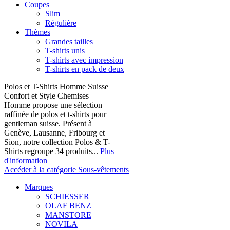
Coupes
Slim
Régulière
Thèmes
Grandes tailles
T-shirts unis
T-shirts avec impression
T-shirts en pack de deux
Polos et T-Shirts Homme Suisse |
Confort et Style Chemises
Homme propose une sélection
raffinée de polos et t-shirts pour
gentleman suisse. Présent à
Genève, Lausanne, Fribourg et
Sion, notre collection Polos & T-
Shirts regroupe 34 produits...
Plus
d'information
Accéder à la catégorie Sous-vêtements
Marques
SCHIESSER
OLAF BENZ
MANSTORE
NOVILA