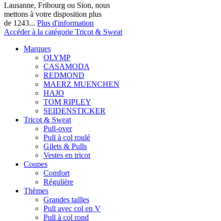
Lausanne, Fribourg ou Sion, nous
mettons à votre disposition plus
de 1243...
Plus d'information
Accéder à la catégorie Tricot & Sweat
Marques
OLYMP
CASAMODA
REDMOND
MAERZ MUENCHEN
HAJO
TOM RIPLEY
SEIDENSTICKER
Tricot & Sweat
Pull-over
Pull à col roulé
Gilets & Pulls
Vestes en tricot
Coupes
Comfort
Régulière
Thèmes
Grandes tailles
Pull avec col en V
Pull à col rond