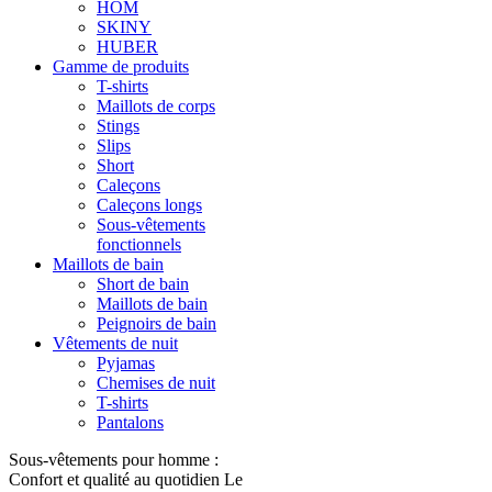
HOM
SKINY
HUBER
Gamme de produits
T-shirts
Maillots de corps
Stings
Slips
Short
Caleçons
Caleçons longs
Sous-vêtements
fonctionnels
Maillots de bain
Short de bain
Maillots de bain
Peignoirs de bain
Vêtements de nuit
Pyjamas
Chemises de nuit
T-shirts
Pantalons
Sous-vêtements pour homme :
Confort et qualité au quotidien Le