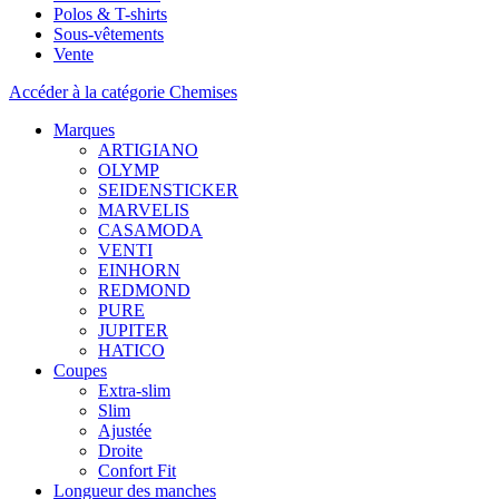
Polos & T-shirts
Sous-vêtements
Vente
Accéder à la catégorie Chemises
Marques
ARTIGIANO
OLYMP
SEIDENSTICKER
MARVELIS
CASAMODA
VENTI
EINHORN
REDMOND
PURE
JUPITER
HATICO
Coupes
Extra-slim
Slim
Ajustée
Droite
Confort Fit
Longueur des manches