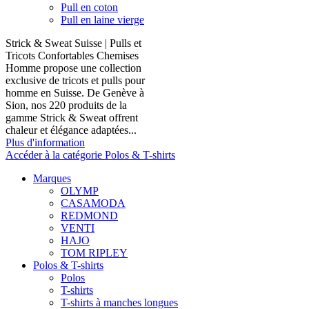
Pull en coton
Pull en laine vierge
Strick & Sweat Suisse | Pulls et
Tricots Confortables Chemises
Homme propose une collection
exclusive de tricots et pulls pour
homme en Suisse. De Genève à
Sion, nos 220 produits de la
gamme Strick & Sweat offrent
chaleur et élégance adaptées...
Plus d'information
Accéder à la catégorie Polos & T-shirts
Marques
OLYMP
CASAMODA
REDMOND
VENTI
HAJO
TOM RIPLEY
Polos & T-shirts
Polos
T-shirts
T-shirts à manches longues