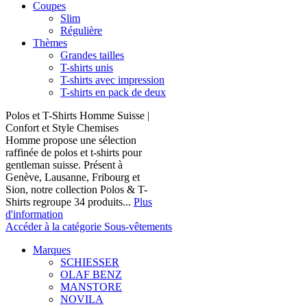
Coupes
Slim
Régulière
Thèmes
Grandes tailles
T-shirts unis
T-shirts avec impression
T-shirts en pack de deux
Polos et T-Shirts Homme Suisse |
Confort et Style Chemises
Homme propose une sélection
raffinée de polos et t-shirts pour
gentleman suisse. Présent à
Genève, Lausanne, Fribourg et
Sion, notre collection Polos & T-
Shirts regroupe 34 produits...
Plus
d'information
Accéder à la catégorie Sous-vêtements
Marques
SCHIESSER
OLAF BENZ
MANSTORE
NOVILA