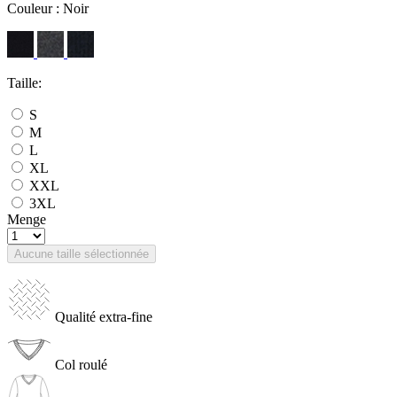
Couleur :
Noir
Taille:
S
M
L
XL
XXL
3XL
Menge
Aucune taille sélectionnée
Qualité extra-fine
Col roulé