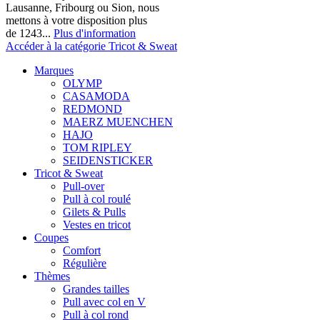
Lausanne, Fribourg ou Sion, nous
mettons à votre disposition plus
de 1243...
Plus d'information
Accéder à la catégorie Tricot & Sweat
Marques
OLYMP
CASAMODA
REDMOND
MAERZ MUENCHEN
HAJO
TOM RIPLEY
SEIDENSTICKER
Tricot & Sweat
Pull-over
Pull à col roulé
Gilets & Pulls
Vestes en tricot
Coupes
Comfort
Régulière
Thèmes
Grandes tailles
Pull avec col en V
Pull à col rond