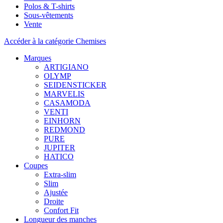
Polos & T-shirts
Sous-vêtements
Vente
Accéder à la catégorie Chemises
Marques
ARTIGIANO
OLYMP
SEIDENSTICKER
MARVELIS
CASAMODA
VENTI
EINHORN
REDMOND
PURE
JUPITER
HATICO
Coupes
Extra-slim
Slim
Ajustée
Droite
Confort Fit
Longueur des manches