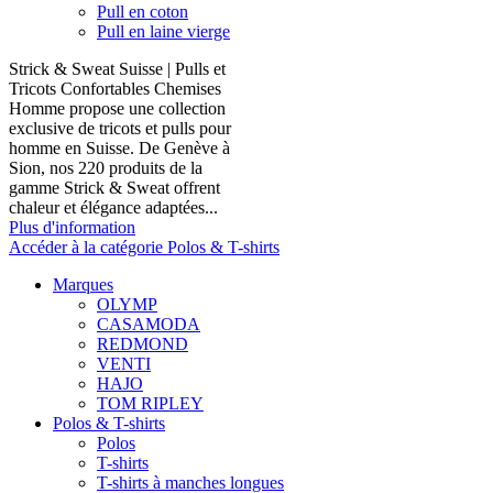
Pull en coton
Pull en laine vierge
Strick & Sweat Suisse | Pulls et
Tricots Confortables Chemises
Homme propose une collection
exclusive de tricots et pulls pour
homme en Suisse. De Genève à
Sion, nos 220 produits de la
gamme Strick & Sweat offrent
chaleur et élégance adaptées...
Plus d'information
Accéder à la catégorie Polos & T-shirts
Marques
OLYMP
CASAMODA
REDMOND
VENTI
HAJO
TOM RIPLEY
Polos & T-shirts
Polos
T-shirts
T-shirts à manches longues