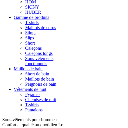
HOM
SKINY
HUBER
Gamme de produits
T-shirts
Maillots de corps
Stings
Slips
Short
Caleçons
Caleçons longs
Sous-vêtements
fonctionnels
Maillots de bain
Short de bain
Maillots de bain
Peignoirs de bain
Vêtements de nuit
Pyjamas
Chemises de nuit
T-shirts
Pantalons
Sous-vêtements pour homme :
Confort et qualité au quotidien Le