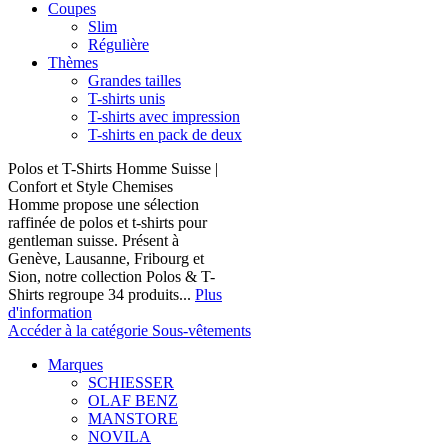
Coupes
Slim
Régulière
Thèmes
Grandes tailles
T-shirts unis
T-shirts avec impression
T-shirts en pack de deux
Polos et T-Shirts Homme Suisse |
Confort et Style Chemises
Homme propose une sélection
raffinée de polos et t-shirts pour
gentleman suisse. Présent à
Genève, Lausanne, Fribourg et
Sion, notre collection Polos & T-
Shirts regroupe 34 produits...
Plus
d'information
Accéder à la catégorie Sous-vêtements
Marques
SCHIESSER
OLAF BENZ
MANSTORE
NOVILA