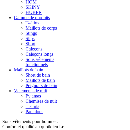
HOM
SKINY
HUBER
Gamme de produits
T-shirts
Maillots de corps
Stings
Slips
Short
Caleçons
Caleçons longs
Sous-vêtements
fonctionnels
Maillots de bain
Short de bain
Maillots de bain
Peignoirs de bain
Vêtements de nuit
Pyjamas
Chemises de nuit
T-shirts
Pantalons
Sous-vêtements pour homme :
Confort et qualité au quotidien Le