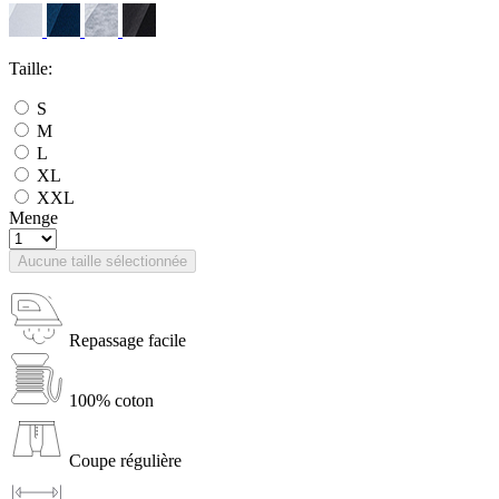
Taille:
S
M
L
XL
XXL
Menge
Aucune taille sélectionnée
Repassage facile
100% coton
Coupe régulière