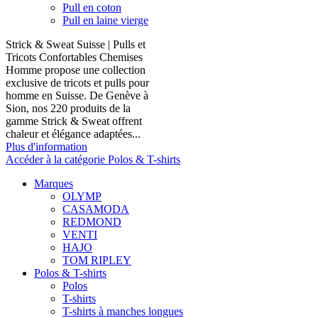
Pull en coton
Pull en laine vierge
Strick & Sweat Suisse | Pulls et
Tricots Confortables Chemises
Homme propose une collection
exclusive de tricots et pulls pour
homme en Suisse. De Genève à
Sion, nos 220 produits de la
gamme Strick & Sweat offrent
chaleur et élégance adaptées...
Plus d'information
Accéder à la catégorie Polos & T-shirts
Marques
OLYMP
CASAMODA
REDMOND
VENTI
HAJO
TOM RIPLEY
Polos & T-shirts
Polos
T-shirts
T-shirts à manches longues