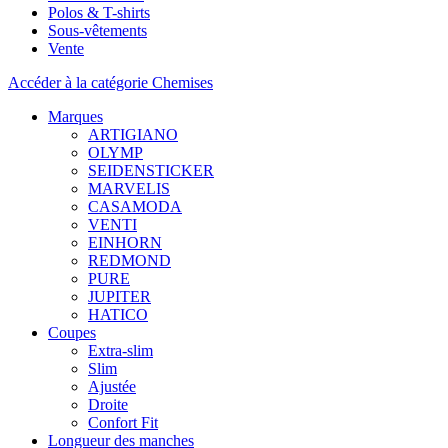
Polos & T-shirts
Sous-vêtements
Vente
Accéder à la catégorie Chemises
Marques
ARTIGIANO
OLYMP
SEIDENSTICKER
MARVELIS
CASAMODA
VENTI
EINHORN
REDMOND
PURE
JUPITER
HATICO
Coupes
Extra-slim
Slim
Ajustée
Droite
Confort Fit
Longueur des manches