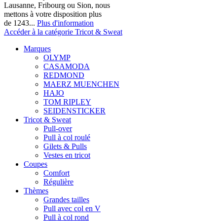
Lausanne, Fribourg ou Sion, nous
mettons à votre disposition plus
de 1243...
Plus d'information
Accéder à la catégorie Tricot & Sweat
Marques
OLYMP
CASAMODA
REDMOND
MAERZ MUENCHEN
HAJO
TOM RIPLEY
SEIDENSTICKER
Tricot & Sweat
Pull-over
Pull à col roulé
Gilets & Pulls
Vestes en tricot
Coupes
Comfort
Régulière
Thèmes
Grandes tailles
Pull avec col en V
Pull à col rond