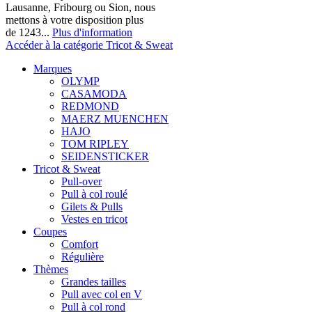
Lausanne, Fribourg ou Sion, nous
mettons à votre disposition plus
de 1243...
Plus d'information
Accéder à la catégorie Tricot & Sweat
Marques
OLYMP
CASAMODA
REDMOND
MAERZ MUENCHEN
HAJO
TOM RIPLEY
SEIDENSTICKER
Tricot & Sweat
Pull-over
Pull à col roulé
Gilets & Pulls
Vestes en tricot
Coupes
Comfort
Régulière
Thèmes
Grandes tailles
Pull avec col en V
Pull à col rond