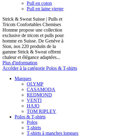
Pull en coton
Pull en laine vierge
Strick & Sweat Suisse | Pulls et
Tricots Confortables Chemises
Homme propose une collection
exclusive de tricots et pulls pour
homme en Suisse. De Genève à
Sion, nos 220 produits de la
gamme Strick & Sweat offrent
chaleur et élégance adaptées...
Plus d'information
Accéder à la catégorie Polos & T-shirts
Marques
OLYMP
CASAMODA
REDMOND
VENTI
HAJO
TOM RIPLEY
Polos & T-shirts
Polos
T-shirts
T-shirts à manches longues