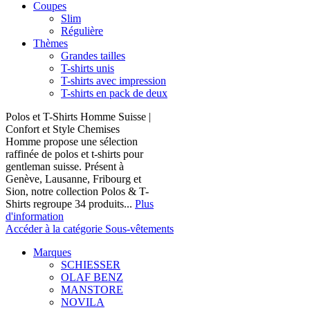
Coupes
Slim
Régulière
Thèmes
Grandes tailles
T-shirts unis
T-shirts avec impression
T-shirts en pack de deux
Polos et T-Shirts Homme Suisse |
Confort et Style Chemises
Homme propose une sélection
raffinée de polos et t-shirts pour
gentleman suisse. Présent à
Genève, Lausanne, Fribourg et
Sion, notre collection Polos & T-
Shirts regroupe 34 produits...
Plus
d'information
Accéder à la catégorie Sous-vêtements
Marques
SCHIESSER
OLAF BENZ
MANSTORE
NOVILA