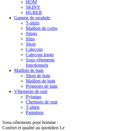
HOM
SKINY
HUBER
Gamme de produits
T-shirts
Maillots de corps
Stings
Slips
Short
Caleçons
Caleçons longs
Sous-vêtements
fonctionnels
Maillots de bain
Short de bain
Maillots de bain
Peignoirs de bain
Vêtements de nuit
Pyjamas
Chemises de nuit
T-shirts
Pantalons
Sous-vêtements pour homme :
Confort et qualité au quotidien Le