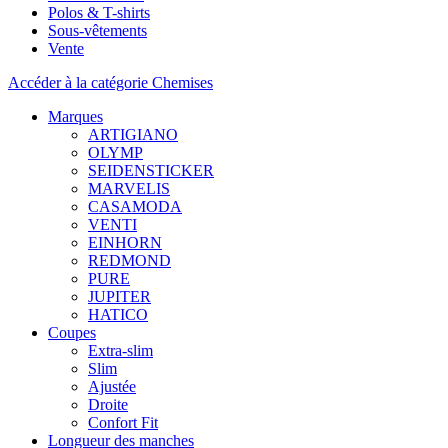
Polos & T-shirts
Sous-vêtements
Vente
Accéder à la catégorie Chemises
Marques
ARTIGIANO
OLYMP
SEIDENSTICKER
MARVELIS
CASAMODA
VENTI
EINHORN
REDMOND
PURE
JUPITER
HATICO
Coupes
Extra-slim
Slim
Ajustée
Droite
Confort Fit
Longueur des manches