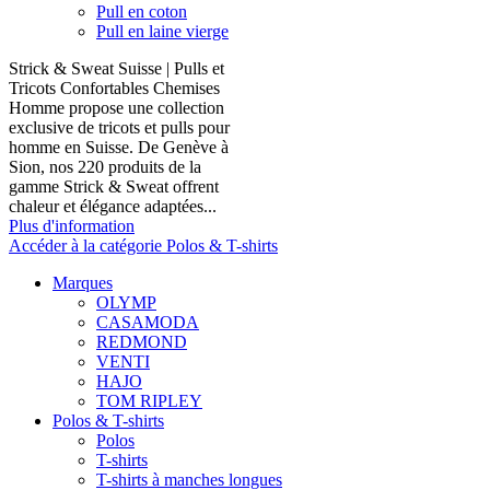
Pull en coton
Pull en laine vierge
Strick & Sweat Suisse | Pulls et
Tricots Confortables Chemises
Homme propose une collection
exclusive de tricots et pulls pour
homme en Suisse. De Genève à
Sion, nos 220 produits de la
gamme Strick & Sweat offrent
chaleur et élégance adaptées...
Plus d'information
Accéder à la catégorie Polos & T-shirts
Marques
OLYMP
CASAMODA
REDMOND
VENTI
HAJO
TOM RIPLEY
Polos & T-shirts
Polos
T-shirts
T-shirts à manches longues