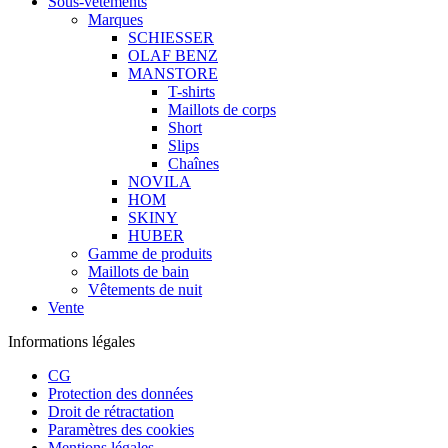
Sous-vêtements
Marques
SCHIESSER
OLAF BENZ
MANSTORE
T-shirts
Maillots de corps
Short
Slips
Chaînes
NOVILA
HOM
SKINY
HUBER
Gamme de produits
Maillots de bain
Vêtements de nuit
Vente
Informations légales
CG
Protection des données
Droit de rétractation
Paramètres des cookies
Mentions légales