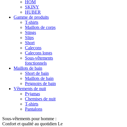
HOM
SKINY
HUBER
Gamme de produits
T-shirts
Maillots de corps
Stings
Slips
Short
Caleçons
Caleçons longs
Sous-vêtements
fonctionnels
Maillots de bain
Short de bain
Maillots de bain
Peignoirs de bain
Vêtements de nuit
Pyjamas
Chemises de nuit
T-shirts
Pantalons
Sous-vêtements pour homme :
Confort et qualité au quotidien Le