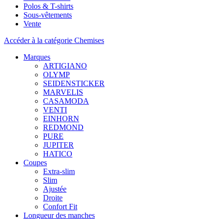
Polos & T-shirts
Sous-vêtements
Vente
Accéder à la catégorie Chemises
Marques
ARTIGIANO
OLYMP
SEIDENSTICKER
MARVELIS
CASAMODA
VENTI
EINHORN
REDMOND
PURE
JUPITER
HATICO
Coupes
Extra-slim
Slim
Ajustée
Droite
Confort Fit
Longueur des manches