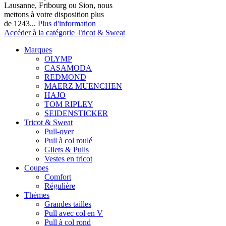
Lausanne, Fribourg ou Sion, nous
mettons à votre disposition plus
de 1243...
Plus d'information
Accéder à la catégorie Tricot & Sweat
Marques
OLYMP
CASAMODA
REDMOND
MAERZ MUENCHEN
HAJO
TOM RIPLEY
SEIDENSTICKER
Tricot & Sweat
Pull-over
Pull à col roulé
Gilets & Pulls
Vestes en tricot
Coupes
Comfort
Régulière
Thèmes
Grandes tailles
Pull avec col en V
Pull à col rond