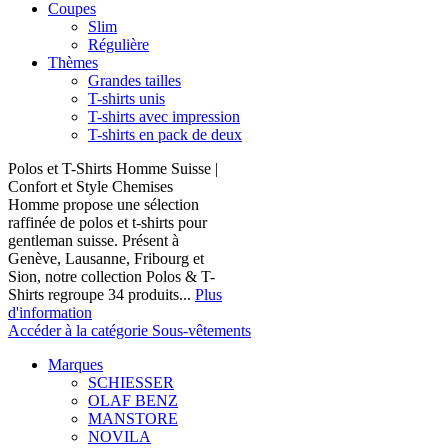
Coupes
Slim
Régulière
Thèmes
Grandes tailles
T-shirts unis
T-shirts avec impression
T-shirts en pack de deux
Polos et T-Shirts Homme Suisse |
Confort et Style Chemises
Homme propose une sélection
raffinée de polos et t-shirts pour
gentleman suisse. Présent à
Genève, Lausanne, Fribourg et
Sion, notre collection Polos & T-
Shirts regroupe 34 produits...
Plus
d'information
Accéder à la catégorie Sous-vêtements
Marques
SCHIESSER
OLAF BENZ
MANSTORE
NOVILA