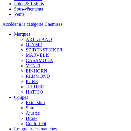
Polos & T-shirts
Sous-vêtements
Vente
Accéder à la catégorie Chemises
Marques
ARTIGIANO
OLYMP
SEIDENSTICKER
MARVELIS
CASAMODA
VENTI
EINHORN
REDMOND
PURE
JUPITER
HATICO
Coupes
Extra-slim
Slim
Ajustée
Droite
Confort Fit
Longueur des manches