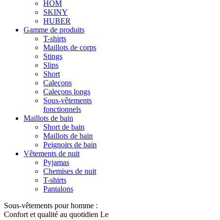
HOM
SKINY
HUBER
Gamme de produits
T-shirts
Maillots de corps
Stings
Slips
Short
Caleçons
Caleçons longs
Sous-vêtements
fonctionnels
Maillots de bain
Short de bain
Maillots de bain
Peignoirs de bain
Vêtements de nuit
Pyjamas
Chemises de nuit
T-shirts
Pantalons
Sous-vêtements pour homme :
Confort et qualité au quotidien Le