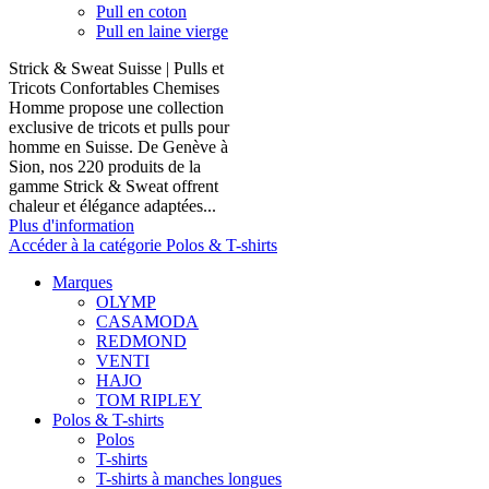
Pull en coton
Pull en laine vierge
Strick & Sweat Suisse | Pulls et
Tricots Confortables Chemises
Homme propose une collection
exclusive de tricots et pulls pour
homme en Suisse. De Genève à
Sion, nos 220 produits de la
gamme Strick & Sweat offrent
chaleur et élégance adaptées...
Plus d'information
Accéder à la catégorie Polos & T-shirts
Marques
OLYMP
CASAMODA
REDMOND
VENTI
HAJO
TOM RIPLEY
Polos & T-shirts
Polos
T-shirts
T-shirts à manches longues