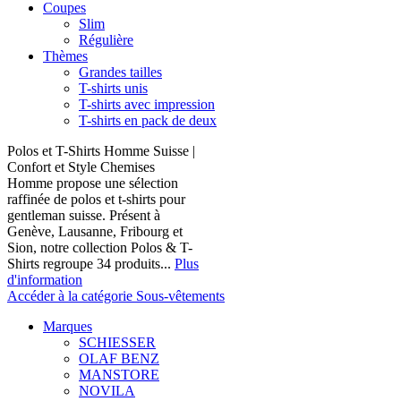
Coupes
Slim
Régulière
Thèmes
Grandes tailles
T-shirts unis
T-shirts avec impression
T-shirts en pack de deux
Polos et T-Shirts Homme Suisse |
Confort et Style Chemises
Homme propose une sélection
raffinée de polos et t-shirts pour
gentleman suisse. Présent à
Genève, Lausanne, Fribourg et
Sion, notre collection Polos & T-
Shirts regroupe 34 produits...
Plus
d'information
Accéder à la catégorie Sous-vêtements
Marques
SCHIESSER
OLAF BENZ
MANSTORE
NOVILA