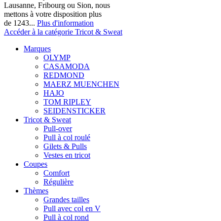
Lausanne, Fribourg ou Sion, nous
mettons à votre disposition plus
de 1243...
Plus d'information
Accéder à la catégorie Tricot & Sweat
Marques
OLYMP
CASAMODA
REDMOND
MAERZ MUENCHEN
HAJO
TOM RIPLEY
SEIDENSTICKER
Tricot & Sweat
Pull-over
Pull à col roulé
Gilets & Pulls
Vestes en tricot
Coupes
Comfort
Régulière
Thèmes
Grandes tailles
Pull avec col en V
Pull à col rond