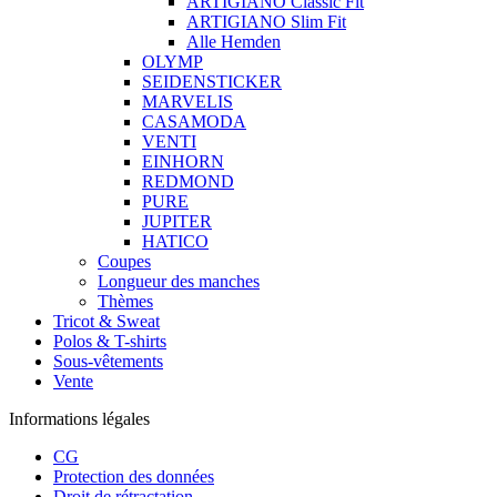
ARTIGIANO Classic Fit
ARTIGIANO Slim Fit
Alle Hemden
OLYMP
SEIDENSTICKER
MARVELIS
CASAMODA
VENTI
EINHORN
REDMOND
PURE
JUPITER
HATICO
Coupes
Longueur des manches
Thèmes
Tricot & Sweat
Polos & T-shirts
Sous-vêtements
Vente
Informations légales
CG
Protection des données
Droit de rétractation