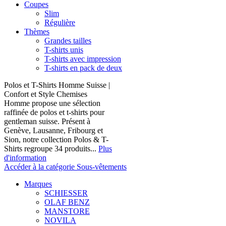
Coupes
Slim
Régulière
Thèmes
Grandes tailles
T-shirts unis
T-shirts avec impression
T-shirts en pack de deux
Polos et T-Shirts Homme Suisse |
Confort et Style Chemises
Homme propose une sélection
raffinée de polos et t-shirts pour
gentleman suisse. Présent à
Genève, Lausanne, Fribourg et
Sion, notre collection Polos & T-
Shirts regroupe 34 produits...
Plus
d'information
Accéder à la catégorie Sous-vêtements
Marques
SCHIESSER
OLAF BENZ
MANSTORE
NOVILA