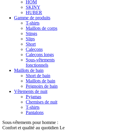
HOM
SKINY
HUBER
Gamme de produits
T-shirts
Maillots de corps
Stings
Slips
Short
Caleçons
Caleçons longs
Sous-vêtements
fonctionnels
Maillots de bain
Short de bain
Maillots de bain
Peignoirs de bain
Vêtements de nuit
Pyjamas
Chemises de nuit
T-shirts
Pantalons
Sous-vêtements pour homme :
Confort et qualité au quotidien Le