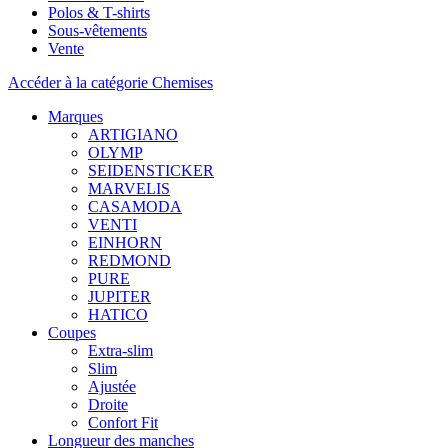
Polos & T-shirts
Sous-vêtements
Vente
Accéder à la catégorie Chemises
Marques
ARTIGIANO
OLYMP
SEIDENSTICKER
MARVELIS
CASAMODA
VENTI
EINHORN
REDMOND
PURE
JUPITER
HATICO
Coupes
Extra-slim
Slim
Ajustée
Droite
Confort Fit
Longueur des manches