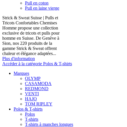
Pull en coton
Pull en laine vierge
Strick & Sweat Suisse | Pulls et
Tricots Confortables Chemises
Homme propose une collection
exclusive de tricots et pulls pour
homme en Suisse. De Genève à
Sion, nos 220 produits de la
gamme Strick & Sweat offrent
chaleur et élégance adaptées...
Plus d'information
Accéder à la catégorie Polos & T-shirts
Marques
OLYMP
CASAMODA
REDMOND
VENTI
HAJO
TOM RIPLEY
Polos & T-shirts
Polos
T-shirts
T-shirts à manches longues