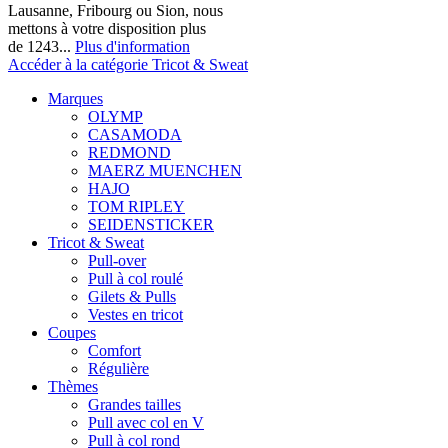
Lausanne, Fribourg ou Sion, nous
mettons à votre disposition plus
de 1243...
Plus d'information
Accéder à la catégorie Tricot & Sweat
Marques
OLYMP
CASAMODA
REDMOND
MAERZ MUENCHEN
HAJO
TOM RIPLEY
SEIDENSTICKER
Tricot & Sweat
Pull-over
Pull à col roulé
Gilets & Pulls
Vestes en tricot
Coupes
Comfort
Régulière
Thèmes
Grandes tailles
Pull avec col en V
Pull à col rond