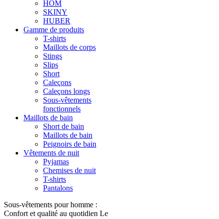
HOM
SKINY
HUBER
Gamme de produits
T-shirts
Maillots de corps
Stings
Slips
Short
Caleçons
Caleçons longs
Sous-vêtements
fonctionnels
Maillots de bain
Short de bain
Maillots de bain
Peignoirs de bain
Vêtements de nuit
Pyjamas
Chemises de nuit
T-shirts
Pantalons
Sous-vêtements pour homme :
Confort et qualité au quotidien Le