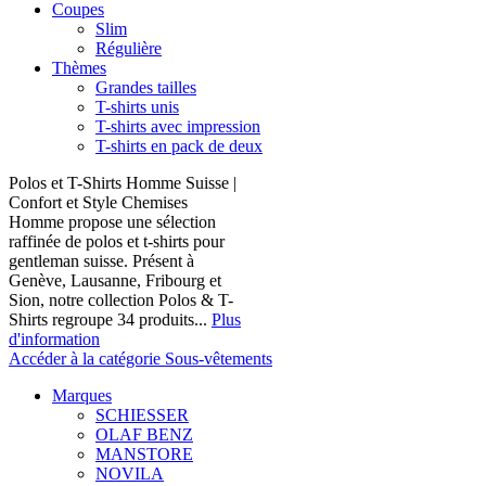
Coupes
Slim
Régulière
Thèmes
Grandes tailles
T-shirts unis
T-shirts avec impression
T-shirts en pack de deux
Polos et T-Shirts Homme Suisse |
Confort et Style Chemises
Homme propose une sélection
raffinée de polos et t-shirts pour
gentleman suisse. Présent à
Genève, Lausanne, Fribourg et
Sion, notre collection Polos & T-
Shirts regroupe 34 produits...
Plus
d'information
Accéder à la catégorie Sous-vêtements
Marques
SCHIESSER
OLAF BENZ
MANSTORE
NOVILA