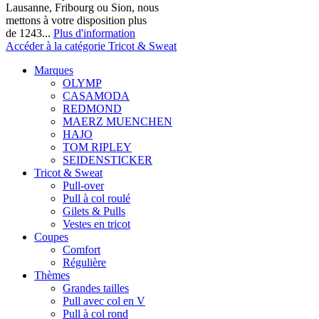
Lausanne, Fribourg ou Sion, nous
mettons à votre disposition plus
de 1243...
Plus d'information
Accéder à la catégorie Tricot & Sweat
Marques
OLYMP
CASAMODA
REDMOND
MAERZ MUENCHEN
HAJO
TOM RIPLEY
SEIDENSTICKER
Tricot & Sweat
Pull-over
Pull à col roulé
Gilets & Pulls
Vestes en tricot
Coupes
Comfort
Régulière
Thèmes
Grandes tailles
Pull avec col en V
Pull à col rond