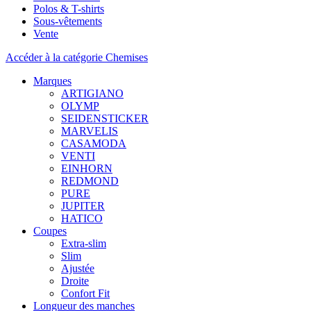
Polos & T-shirts
Sous-vêtements
Vente
Accéder à la catégorie Chemises
Marques
ARTIGIANO
OLYMP
SEIDENSTICKER
MARVELIS
CASAMODA
VENTI
EINHORN
REDMOND
PURE
JUPITER
HATICO
Coupes
Extra-slim
Slim
Ajustée
Droite
Confort Fit
Longueur des manches