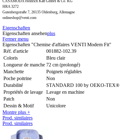
CASAMODA Heinrich Katt GmbH & Co. KG
HRA 3272
Gutenbergstraße 7, 26135 Oldenburg, Allemagne
onlineshop@venti.com
Eigenschaften
Eigenschaften ansehen
plus
Fermer menu
Eigenschaften "Chemise d'affaires VENTI Modern Fit"
Réf. d'article
001882-102.39
Coloris
Bleu clair
Longueur de manche
72 cm (prolongé)
Manchette
Poignets réglables
Poche poitrine
Non
Durabilité
STANDARD 100 by OEKO-TEX®
Propriétés de lavage
Lavage en machine
Patch
Non
Dessin & Motif
Unicolore
Montre plus +
Prod. similaires
Prod. similaires