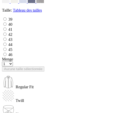
Taille:
Tableau des tailles
39
40
41
42
43
44
45
46
Menge
Aucune taille sélectionnée
Regular Fit
Twill