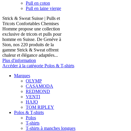
Pull en coton
Pull en laine vierge
Strick & Sweat Suisse | Pulls et
Tricots Confortables Chemises
Homme propose une collection
exclusive de tricots et pulls pour
homme en Suisse. De Genève à
Sion, nos 220 produits de la
gamme Strick & Sweat offrent
chaleur et élégance adaptées...
Plus d'information
Accéder à la catégorie Polos & T-shirts
Marques
OLYMP
CASAMODA
REDMOND
VENTI
HAJO
TOM RIPLEY
Polos & T-shirts
Polos
T-shirts
T-shirts à manches longues