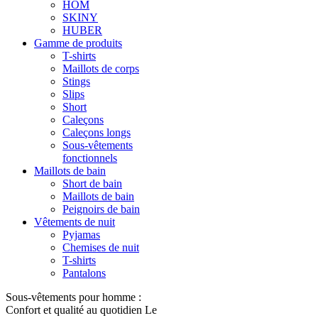
HOM
SKINY
HUBER
Gamme de produits
T-shirts
Maillots de corps
Stings
Slips
Short
Caleçons
Caleçons longs
Sous-vêtements
fonctionnels
Maillots de bain
Short de bain
Maillots de bain
Peignoirs de bain
Vêtements de nuit
Pyjamas
Chemises de nuit
T-shirts
Pantalons
Sous-vêtements pour homme :
Confort et qualité au quotidien Le