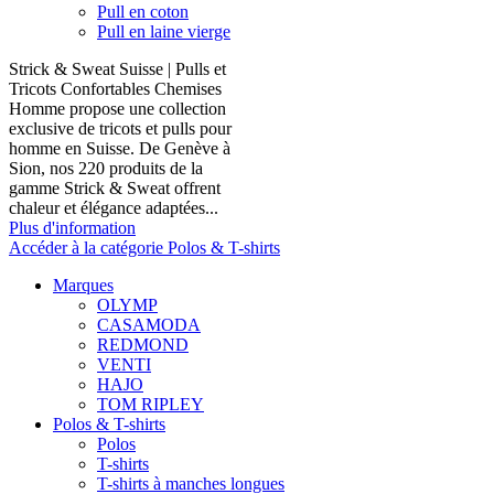
Pull en coton
Pull en laine vierge
Strick & Sweat Suisse | Pulls et
Tricots Confortables Chemises
Homme propose une collection
exclusive de tricots et pulls pour
homme en Suisse. De Genève à
Sion, nos 220 produits de la
gamme Strick & Sweat offrent
chaleur et élégance adaptées...
Plus d'information
Accéder à la catégorie Polos & T-shirts
Marques
OLYMP
CASAMODA
REDMOND
VENTI
HAJO
TOM RIPLEY
Polos & T-shirts
Polos
T-shirts
T-shirts à manches longues