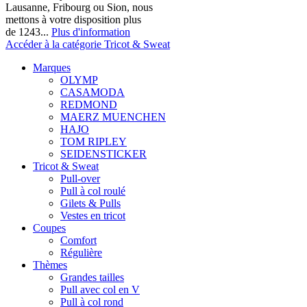
Lausanne, Fribourg ou Sion, nous
mettons à votre disposition plus
de 1243...
Plus d'information
Accéder à la catégorie Tricot & Sweat
Marques
OLYMP
CASAMODA
REDMOND
MAERZ MUENCHEN
HAJO
TOM RIPLEY
SEIDENSTICKER
Tricot & Sweat
Pull-over
Pull à col roulé
Gilets & Pulls
Vestes en tricot
Coupes
Comfort
Régulière
Thèmes
Grandes tailles
Pull avec col en V
Pull à col rond