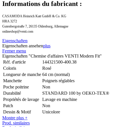
Informations du fabricant :
CASAMODA Heinrich Katt GmbH & Co. KG
HRA 3272
Gutenbergstraße 7, 26135 Oldenburg, Allemagne
onlineshop@venti.com
Eigenschaften
Eigenschaften ansehen
plus
Fermer menu
Eigenschaften "Chemise d'affaires VENTI Modern Fit"
Réf. d'article
144321500-400.38
Coloris
Rosé
Longueur de manche
64 cm (normal)
Manchette
Poignets réglables
Poche poitrine
Non
Durabilité
STANDARD 100 by OEKO-TEX®
Propriétés de lavage
Lavage en machine
Patch
Non
Dessin & Motif
Unicolore
Montre plus +
Prod. similaires