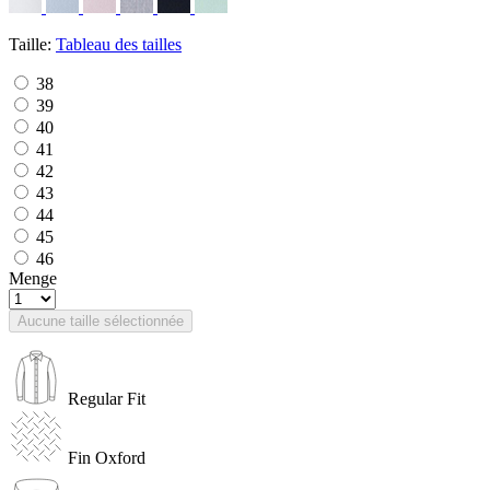
Taille:
Tableau des tailles
38
39
40
41
42
43
44
45
46
Menge
Aucune taille sélectionnée
Regular Fit
Fin Oxford