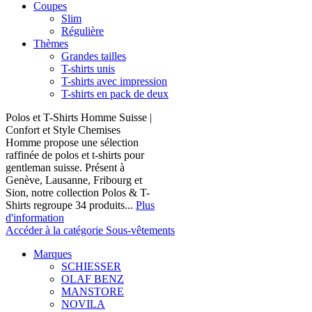
Coupes
Slim
Régulière
Thèmes
Grandes tailles
T-shirts unis
T-shirts avec impression
T-shirts en pack de deux
Polos et T-Shirts Homme Suisse |
Confort et Style Chemises
Homme propose une sélection
raffinée de polos et t-shirts pour
gentleman suisse. Présent à
Genève, Lausanne, Fribourg et
Sion, notre collection Polos & T-
Shirts regroupe 34 produits...
Plus
d'information
Accéder à la catégorie Sous-vêtements
Marques
SCHIESSER
OLAF BENZ
MANSTORE
NOVILA