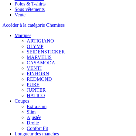
Polos & T-shirts
Sous-vêtements
Vente
Accéder à la catégorie Chemises
Marques
ARTIGIANO
OLYMP
SEIDENSTICKER
MARVELIS
CASAMODA
VENTI
EINHORN
REDMOND
PURE
JUPITER
HATICO
Coupes
Extra-slim
Slim
Ajustée
Droite
Confort Fit
Longueur des manches