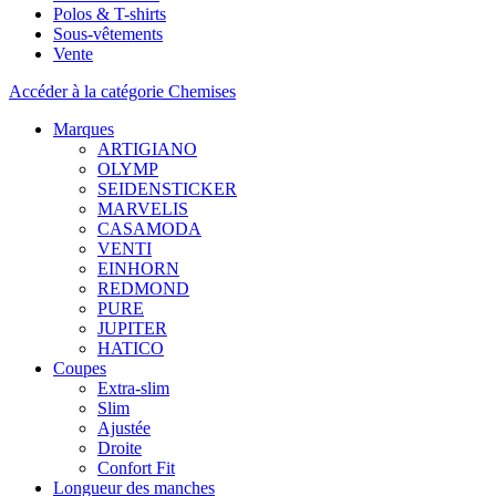
Polos & T-shirts
Sous-vêtements
Vente
Accéder à la catégorie Chemises
Marques
ARTIGIANO
OLYMP
SEIDENSTICKER
MARVELIS
CASAMODA
VENTI
EINHORN
REDMOND
PURE
JUPITER
HATICO
Coupes
Extra-slim
Slim
Ajustée
Droite
Confort Fit
Longueur des manches