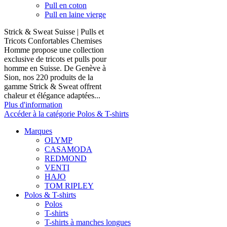
Pull en coton
Pull en laine vierge
Strick & Sweat Suisse | Pulls et
Tricots Confortables Chemises
Homme propose une collection
exclusive de tricots et pulls pour
homme en Suisse. De Genève à
Sion, nos 220 produits de la
gamme Strick & Sweat offrent
chaleur et élégance adaptées...
Plus d'information
Accéder à la catégorie Polos & T-shirts
Marques
OLYMP
CASAMODA
REDMOND
VENTI
HAJO
TOM RIPLEY
Polos & T-shirts
Polos
T-shirts
T-shirts à manches longues