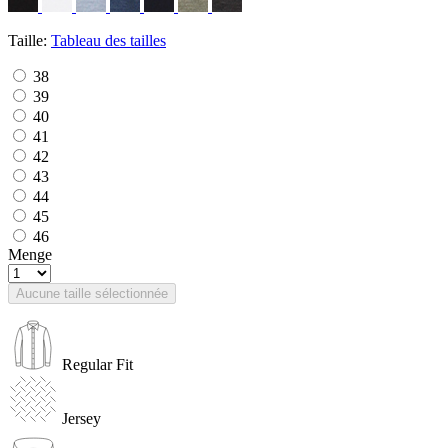
Taille:
Tableau des tailles
38
39
40
41
42
43
44
45
46
Menge
Aucune taille sélectionnée
Regular Fit
Jersey