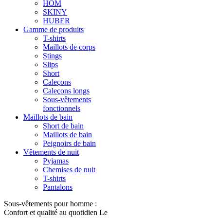
HOM
SKINY
HUBER
Gamme de produits
T-shirts
Maillots de corps
Stings
Slips
Short
Caleçons
Caleçons longs
Sous-vêtements
fonctionnels
Maillots de bain
Short de bain
Maillots de bain
Peignoirs de bain
Vêtements de nuit
Pyjamas
Chemises de nuit
T-shirts
Pantalons
Sous-vêtements pour homme :
Confort et qualité au quotidien Le