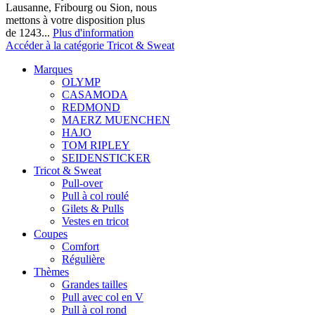
Lausanne, Fribourg ou Sion, nous
mettons à votre disposition plus
de 1243...
Plus d'information
Accéder à la catégorie Tricot & Sweat
Marques
OLYMP
CASAMODA
REDMOND
MAERZ MUENCHEN
HAJO
TOM RIPLEY
SEIDENSTICKER
Tricot & Sweat
Pull-over
Pull à col roulé
Gilets & Pulls
Vestes en tricot
Coupes
Comfort
Régulière
Thèmes
Grandes tailles
Pull avec col en V
Pull à col rond