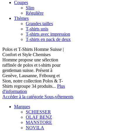
Coupes
Slim
Régulière
Thèmes
Grandes tailles
T-shirts unis
T-shirts avec impression
T-shirts en pack de deux
Polos et T-Shirts Homme Suisse |
Confort et Style Chemises
Homme propose une sélection
raffinée de polos et t-shirts pour
gentleman suisse. Présent à
Genève, Lausanne, Fribourg et
Sion, notre collection Polos & T-
Shirts regroupe 34 produits...
Plus
d'information
Accéder à la catégorie Sous-vêtements
Marques
SCHIESSER
OLAF BENZ
MANSTORE
NOVILA