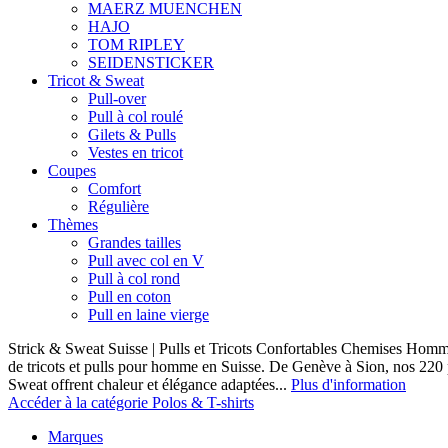
MAERZ MUENCHEN
HAJO
TOM RIPLEY
SEIDENSTICKER
Tricot & Sweat
Pull-over
Pull à col roulé
Gilets & Pulls
Vestes en tricot
Coupes
Comfort
Régulière
Thèmes
Grandes tailles
Pull avec col en V
Pull à col rond
Pull en coton
Pull en laine vierge
Strick & Sweat Suisse | Pulls et Tricots Confortables Chemises Homm
de tricots et pulls pour homme en Suisse. De Genève à Sion, nos 220
Sweat offrent chaleur et élégance adaptées...
Plus d'information
Accéder à la catégorie Polos & T-shirts
Marques