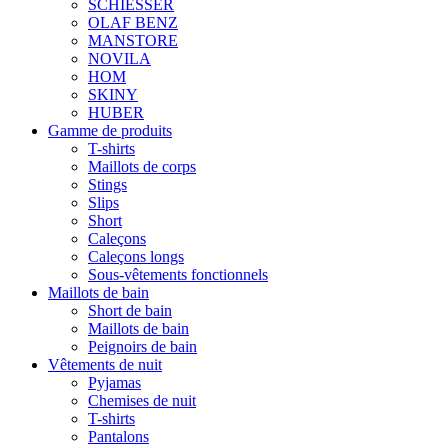
SCHIESSER
OLAF BENZ
MANSTORE
NOVILA
HOM
SKINY
HUBER
Gamme de produits
T-shirts
Maillots de corps
Stings
Slips
Short
Caleçons
Caleçons longs
Sous-vêtements fonctionnels
Maillots de bain
Short de bain
Maillots de bain
Peignoirs de bain
Vêtements de nuit
Pyjamas
Chemises de nuit
T-shirts
Pantalons