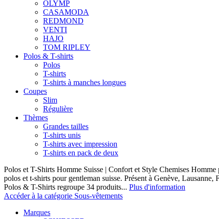
OLYMP
CASAMODA
REDMOND
VENTI
HAJO
TOM RIPLEY
Polos & T-shirts
Polos
T-shirts
T-shirts à manches longues
Coupes
Slim
Régulière
Thèmes
Grandes tailles
T-shirts unis
T-shirts avec impression
T-shirts en pack de deux
Polos et T-Shirts Homme Suisse | Confort et Style Chemises Homme p
polos et t-shirts pour gentleman suisse. Présent à Genève, Lausanne, F
Polos & T-Shirts regroupe 34 produits...
Plus d'information
Accéder à la catégorie Sous-vêtements
Marques