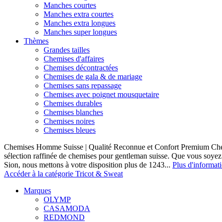
Manches courtes
Manches extra courtes
Manches extra longues
Manches super longues
Thèmes
Grandes tailles
Chemises d'affaires
Chemises décontractées
Chemises de gala & de mariage
Chemises sans repassage
Chemises avec poignet mousquetaire
Chemises durables
Chemises blanches
Chemises noires
Chemises bleues
Chemises Homme Suisse | Qualité Reconnue et Confort Premium C
sélection raffinée de chemises pour gentleman suisse. Que vous soye
Sion, nous mettons à votre disposition plus de 1243...
Plus d'informat
Accéder à la catégorie Tricot & Sweat
Marques
OLYMP
CASAMODA
REDMOND