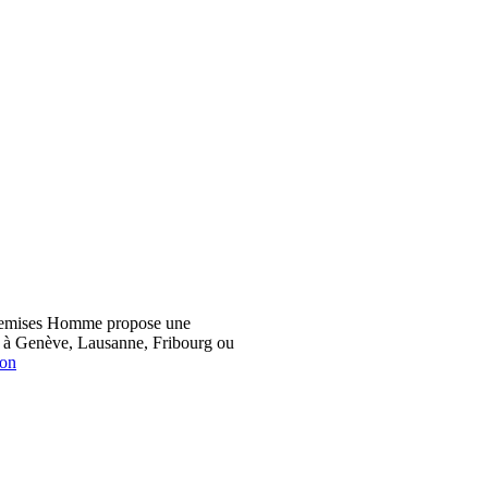
hemises Homme propose une
z à Genève, Lausanne, Fribourg ou
ion