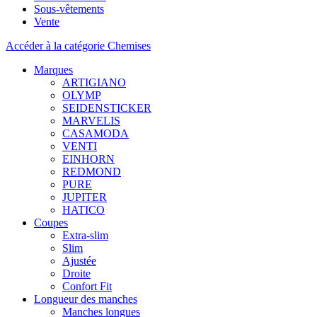
Sous-vêtements
Vente
Accéder à la catégorie Chemises
Marques
ARTIGIANO
OLYMP
SEIDENSTICKER
MARVELIS
CASAMODA
VENTI
EINHORN
REDMOND
PURE
JUPITER
HATICO
Coupes
Extra-slim
Slim
Ajustée
Droite
Confort Fit
Longueur des manches
Manches longues