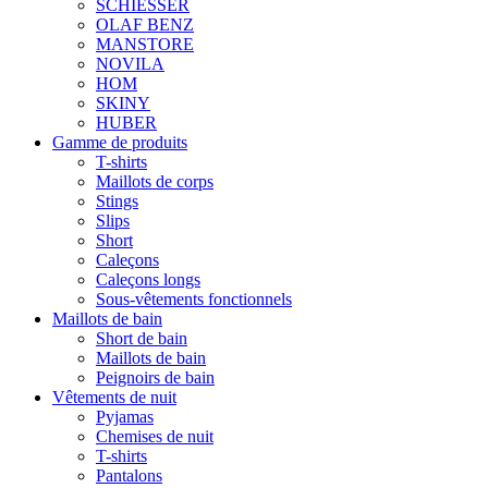
SCHIESSER
OLAF BENZ
MANSTORE
NOVILA
HOM
SKINY
HUBER
Gamme de produits
T-shirts
Maillots de corps
Stings
Slips
Short
Caleçons
Caleçons longs
Sous-vêtements fonctionnels
Maillots de bain
Short de bain
Maillots de bain
Peignoirs de bain
Vêtements de nuit
Pyjamas
Chemises de nuit
T-shirts
Pantalons