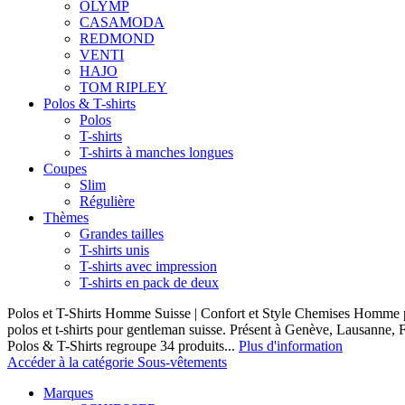
OLYMP
CASAMODA
REDMOND
VENTI
HAJO
TOM RIPLEY
Polos & T-shirts
Polos
T-shirts
T-shirts à manches longues
Coupes
Slim
Régulière
Thèmes
Grandes tailles
T-shirts unis
T-shirts avec impression
T-shirts en pack de deux
Polos et T-Shirts Homme Suisse | Confort et Style Chemises Homme p
polos et t-shirts pour gentleman suisse. Présent à Genève, Lausanne, F
Polos & T-Shirts regroupe 34 produits...
Plus d'information
Accéder à la catégorie Sous-vêtements
Marques