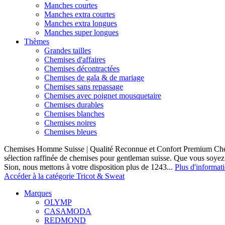
Manches courtes
Manches extra courtes
Manches extra longues
Manches super longues
Thèmes
Grandes tailles
Chemises d'affaires
Chemises décontractées
Chemises de gala & de mariage
Chemises sans repassage
Chemises avec poignet mousquetaire
Chemises durables
Chemises blanches
Chemises noires
Chemises bleues
Chemises Homme Suisse | Qualité Reconnue et Confort Premium C
sélection raffinée de chemises pour gentleman suisse. Que vous soye
Sion, nous mettons à votre disposition plus de 1243...
Plus d'informat
Accéder à la catégorie Tricot & Sweat
Marques
OLYMP
CASAMODA
REDMOND