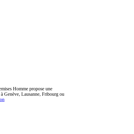
hemises Homme propose une
z à Genève, Lausanne, Fribourg ou
ion