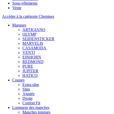
Sous-vêtements
Vente
Accéder à la catégorie Chemises
Marques
ARTIGIANO
OLYMP
SEIDENSTICKER
MARVELIS
CASAMODA
VENTI
EINHORN
REDMOND
PURE
JUPITER
HATICO
Coupes
Extra-slim
Slim
Ajustée
Droite
Confort Fit
Longueur des manches
Manches longues