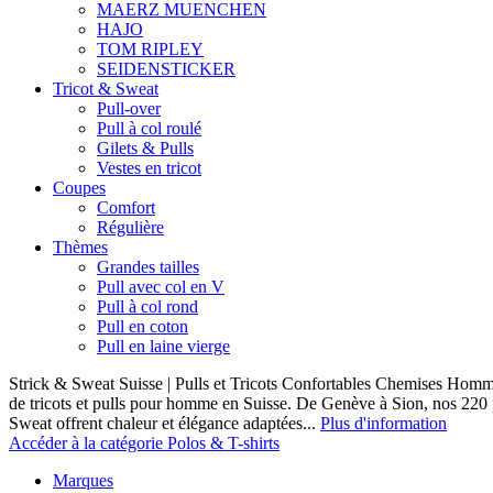
MAERZ MUENCHEN
HAJO
TOM RIPLEY
SEIDENSTICKER
Tricot & Sweat
Pull-over
Pull à col roulé
Gilets & Pulls
Vestes en tricot
Coupes
Comfort
Régulière
Thèmes
Grandes tailles
Pull avec col en V
Pull à col rond
Pull en coton
Pull en laine vierge
Strick & Sweat Suisse | Pulls et Tricots Confortables Chemises Homm
de tricots et pulls pour homme en Suisse. De Genève à Sion, nos 220
Sweat offrent chaleur et élégance adaptées...
Plus d'information
Accéder à la catégorie Polos & T-shirts
Marques