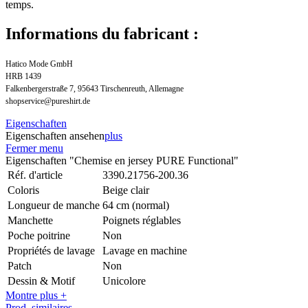
temps.
Informations du fabricant :
Hatico Mode GmbH
HRB 1439
Falkenbergerstraße 7, 95643 Tirschenreuth, Allemagne
shopservice@pureshirt.de
Eigenschaften
Eigenschaften ansehen
plus
Fermer menu
Eigenschaften "Chemise en jersey PURE Functional"
Réf. d'article
3390.21756-200.36
Coloris
Beige clair
Longueur de manche
64 cm (normal)
Manchette
Poignets réglables
Poche poitrine
Non
Propriétés de lavage
Lavage en machine
Patch
Non
Dessin & Motif
Unicolore
Montre plus +
Prod. similaires