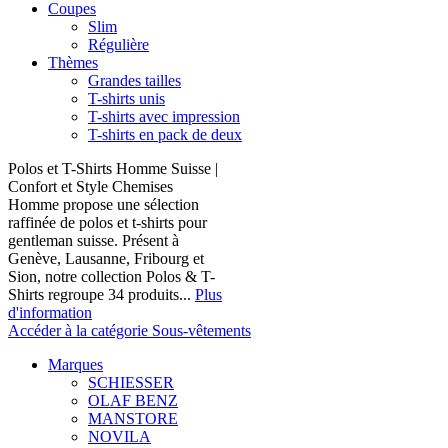
Coupes
Slim
Régulière
Thèmes
Grandes tailles
T-shirts unis
T-shirts avec impression
T-shirts en pack de deux
Polos et T-Shirts Homme Suisse |
Confort et Style Chemises
Homme propose une sélection
raffinée de polos et t-shirts pour
gentleman suisse. Présent à
Genève, Lausanne, Fribourg et
Sion, notre collection Polos & T-
Shirts regroupe 34 produits...
Plus
d'information
Accéder à la catégorie Sous-vêtements
Marques
SCHIESSER
OLAF BENZ
MANSTORE
NOVILA