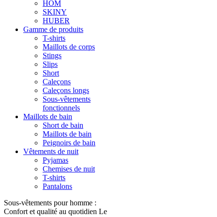
HOM
SKINY
HUBER
Gamme de produits
T-shirts
Maillots de corps
Stings
Slips
Short
Caleçons
Caleçons longs
Sous-vêtements
fonctionnels
Maillots de bain
Short de bain
Maillots de bain
Peignoirs de bain
Vêtements de nuit
Pyjamas
Chemises de nuit
T-shirts
Pantalons
Sous-vêtements pour homme :
Confort et qualité au quotidien Le