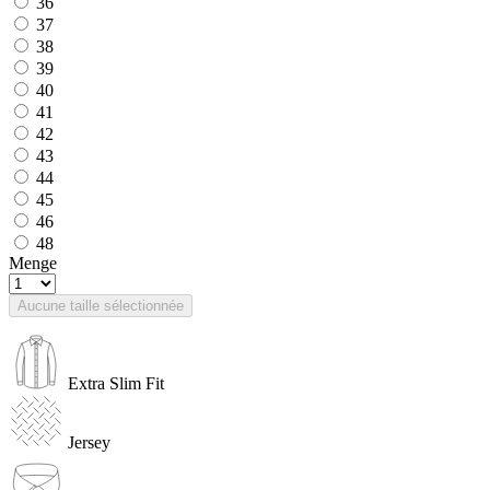
36
37
38
39
40
41
42
43
44
45
46
48
Menge
Aucune taille sélectionnée
Extra Slim Fit
Jersey