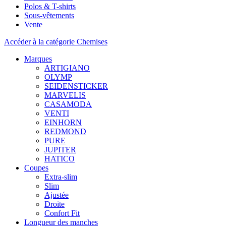
Polos & T-shirts
Sous-vêtements
Vente
Accéder à la catégorie Chemises
Marques
ARTIGIANO
OLYMP
SEIDENSTICKER
MARVELIS
CASAMODA
VENTI
EINHORN
REDMOND
PURE
JUPITER
HATICO
Coupes
Extra-slim
Slim
Ajustée
Droite
Confort Fit
Longueur des manches