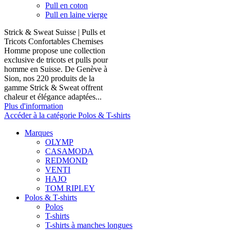
Pull en coton
Pull en laine vierge
Strick & Sweat Suisse | Pulls et
Tricots Confortables Chemises
Homme propose une collection
exclusive de tricots et pulls pour
homme en Suisse. De Genève à
Sion, nos 220 produits de la
gamme Strick & Sweat offrent
chaleur et élégance adaptées...
Plus d'information
Accéder à la catégorie Polos & T-shirts
Marques
OLYMP
CASAMODA
REDMOND
VENTI
HAJO
TOM RIPLEY
Polos & T-shirts
Polos
T-shirts
T-shirts à manches longues