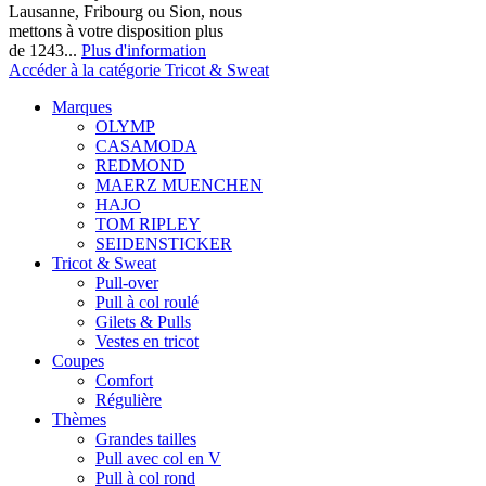
Lausanne, Fribourg ou Sion, nous
mettons à votre disposition plus
de 1243...
Plus d'information
Accéder à la catégorie Tricot & Sweat
Marques
OLYMP
CASAMODA
REDMOND
MAERZ MUENCHEN
HAJO
TOM RIPLEY
SEIDENSTICKER
Tricot & Sweat
Pull-over
Pull à col roulé
Gilets & Pulls
Vestes en tricot
Coupes
Comfort
Régulière
Thèmes
Grandes tailles
Pull avec col en V
Pull à col rond