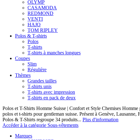
OLYMP
CASAMODA
REDMOND
VENTI
HAJO
TOM RIPLEY
Polos & T-shirts
Polos
T-shirts
T-shirts à manches longues
Coupes
Slim
Régulière
Thèmes
Grandes tailles
T-shirts unis
T-shirts avec impression
T-shirts en pack de deux
Polos et T-Shirts Homme Suisse | Confort et Style Chemises Homme p
polos et t-shirts pour gentleman suisse. Présent à Genève, Lausanne, F
Polos & T-Shirts regroupe 34 produits...
Plus d'information
Accéder à la catégorie Sous-vêtements
Marques