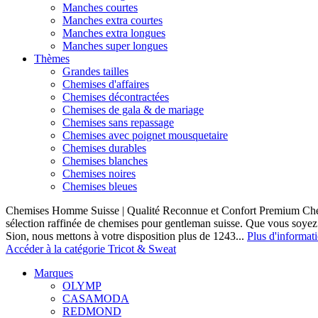
Manches courtes
Manches extra courtes
Manches extra longues
Manches super longues
Thèmes
Grandes tailles
Chemises d'affaires
Chemises décontractées
Chemises de gala & de mariage
Chemises sans repassage
Chemises avec poignet mousquetaire
Chemises durables
Chemises blanches
Chemises noires
Chemises bleues
Chemises Homme Suisse | Qualité Reconnue et Confort Premium C
sélection raffinée de chemises pour gentleman suisse. Que vous soye
Sion, nous mettons à votre disposition plus de 1243...
Plus d'informat
Accéder à la catégorie Tricot & Sweat
Marques
OLYMP
CASAMODA
REDMOND