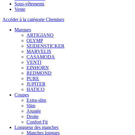
Sous-vêtements
Vente
Accéder à la catégorie Chemises
Marques
ARTIGIANO
OLYMP
SEIDENSTICKER
MARVELIS
CASAMODA
VENTI
EINHORN
REDMOND
PURE
JUPITER
HATICO
Coupes
Extra-slim
Slim
Ajustée
Droite
Confort Fit
Longueur des manches
Manches longues