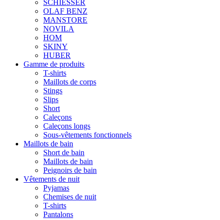
SCHIESSER
OLAF BENZ
MANSTORE
NOVILA
HOM
SKINY
HUBER
Gamme de produits
T-shirts
Maillots de corps
Stings
Slips
Short
Caleçons
Caleçons longs
Sous-vêtements fonctionnels
Maillots de bain
Short de bain
Maillots de bain
Peignoirs de bain
Vêtements de nuit
Pyjamas
Chemises de nuit
T-shirts
Pantalons