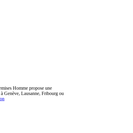
hemises Homme propose une
z à Genève, Lausanne, Fribourg ou
ion