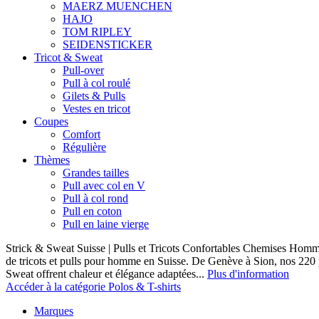
MAERZ MUENCHEN
HAJO
TOM RIPLEY
SEIDENSTICKER
Tricot & Sweat
Pull-over
Pull à col roulé
Gilets & Pulls
Vestes en tricot
Coupes
Comfort
Régulière
Thèmes
Grandes tailles
Pull avec col en V
Pull à col rond
Pull en coton
Pull en laine vierge
Strick & Sweat Suisse | Pulls et Tricots Confortables Chemises Homm
de tricots et pulls pour homme en Suisse. De Genève à Sion, nos 220
Sweat offrent chaleur et élégance adaptées...
Plus d'information
Accéder à la catégorie Polos & T-shirts
Marques