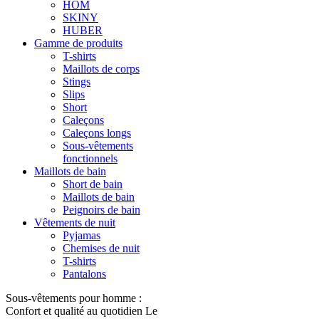
HOM
SKINY
HUBER
Gamme de produits
T-shirts
Maillots de corps
Stings
Slips
Short
Caleçons
Caleçons longs
Sous-vêtements
fonctionnels
Maillots de bain
Short de bain
Maillots de bain
Peignoirs de bain
Vêtements de nuit
Pyjamas
Chemises de nuit
T-shirts
Pantalons
Sous-vêtements pour homme :
Confort et qualité au quotidien Le