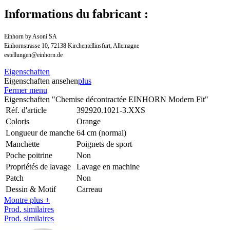
Informations du fabricant :
Einhorn by Asoni SA
Einhornstrasse 10, 72138 Kirchentellinsfurt, Allemagne
estellungen@einhorn.de
Eigenschaften
Eigenschaften ansehen
plus
Fermer menu
Eigenschaften "Chemise décontractée EINHORN Modern Fit"
Réf. d'article
392920.1021-3.XXS
Coloris
Orange
Longueur de manche
64 cm (normal)
Manchette
Poignets de sport
Poche poitrine
Non
Propriétés de lavage
Lavage en machine
Patch
Non
Dessin & Motif
Carreau
Montre plus +
Prod. similaires
Prod. similaires