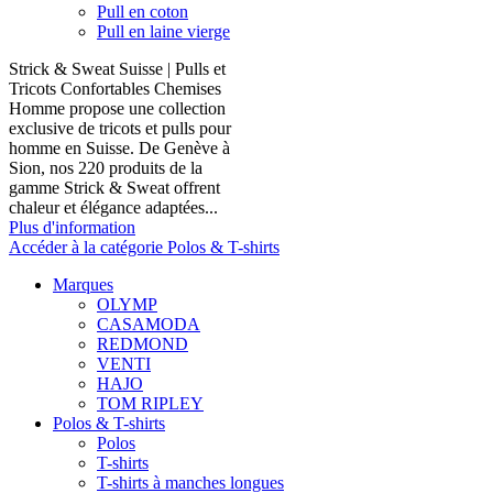
Pull en coton
Pull en laine vierge
Strick & Sweat Suisse | Pulls et
Tricots Confortables Chemises
Homme propose une collection
exclusive de tricots et pulls pour
homme en Suisse. De Genève à
Sion, nos 220 produits de la
gamme Strick & Sweat offrent
chaleur et élégance adaptées...
Plus d'information
Accéder à la catégorie Polos & T-shirts
Marques
OLYMP
CASAMODA
REDMOND
VENTI
HAJO
TOM RIPLEY
Polos & T-shirts
Polos
T-shirts
T-shirts à manches longues