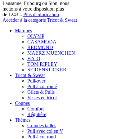
Lausanne, Fribourg ou Sion, nous
mettons à votre disposition plus
de 1243...
Plus d'information
Accéder à la catégorie Tricot & Sweat
Marques
OLYMP
CASAMODA
REDMOND
MAERZ MUENCHEN
HAJO
TOM RIPLEY
SEIDENSTICKER
Tricot & Sweat
Pull-over
Pull à col roulé
Gilets & Pulls
Vestes en tricot
Coupes
Comfort
Régulière
Thèmes
Grandes tailles
Pull avec col en V
Pull à col rond