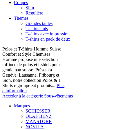
Coupes
Slim
Régulière
Thèmes
Grandes tailles
T-shirts unis
T-shirts avec impression
T-shirts en pack de deux
Polos et T-Shirts Homme Suisse |
Confort et Style Chemises
Homme propose une sélection
raffinée de polos et t-shirts pour
gentleman suisse. Présent à
Genève, Lausanne, Fribourg et
Sion, notre collection Polos & T-
Shirts regroupe 34 produits...
Plus
d'information
Accéder à la catégorie Sous-vêtements
Marques
SCHIESSER
OLAF BENZ
MANSTORE
NOVILA