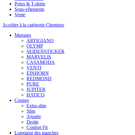
Polos & T-shirts
Sous-vêtements
Vente
Accéder à la catégorie Chemises
Marques
ARTIGIANO
OLYMP
SEIDENSTICKER
MARVELIS
CASAMODA
VENTI
EINHORN
REDMOND
PURE
JUPITER
HATICO
Coupes
Extra-slim
Slim
Ajustée
Droite
Confort Fit
Longueur des manches