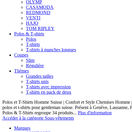
OLYMP
CASAMODA
REDMOND
VENTI
HAJO
TOM RIPLEY
Polos & T-shirts
Polos
T-shirts
T-shirts à manches longues
Coupes
Slim
Régulière
Thèmes
Grandes tailles
T-shirts unis
T-shirts avec impression
T-shirts en pack de deux
Polos et T-Shirts Homme Suisse | Confort et Style Chemises Homme p
polos et t-shirts pour gentleman suisse. Présent à Genève, Lausanne, F
Polos & T-Shirts regroupe 34 produits...
Plus d'information
Accéder à la catégorie Sous-vêtements
Marques