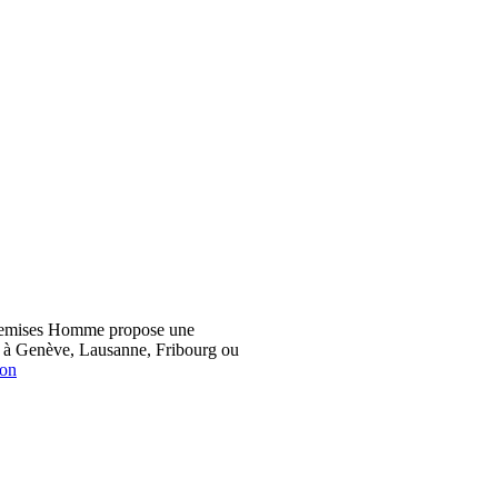
hemises Homme propose une
z à Genève, Lausanne, Fribourg ou
ion