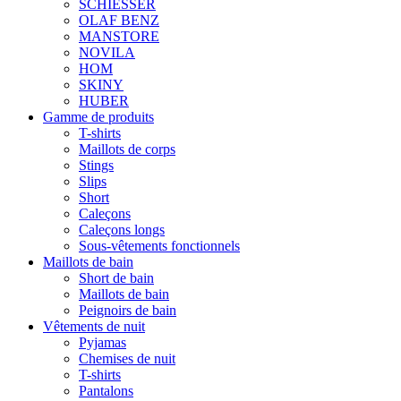
SCHIESSER
OLAF BENZ
MANSTORE
NOVILA
HOM
SKINY
HUBER
Gamme de produits
T-shirts
Maillots de corps
Stings
Slips
Short
Caleçons
Caleçons longs
Sous-vêtements fonctionnels
Maillots de bain
Short de bain
Maillots de bain
Peignoirs de bain
Vêtements de nuit
Pyjamas
Chemises de nuit
T-shirts
Pantalons