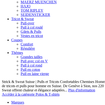
MAERZ MUENCHEN
HAJO
TOM RIPLEY
SEIDENSTICKER
Tricot & Sweat
Pull-over
Pull à col roulé
Gilets & Pulls
Vestes en tricot
Coupes
Comfort
Régulière
Thèmes
Grandes tailles
Pull avec col en V
Pull à col rond
Pull en coton
Pull en laine vierge
Strick & Sweat Suisse | Pulls et Tricots Confortables Chemises Homm
de tricots et pulls pour homme en Suisse. De Genève à Sion, nos 220
Sweat offrent chaleur et élégance adaptées...
Plus d'information
Accéder à la catégorie Polos & T-shirts
Marques