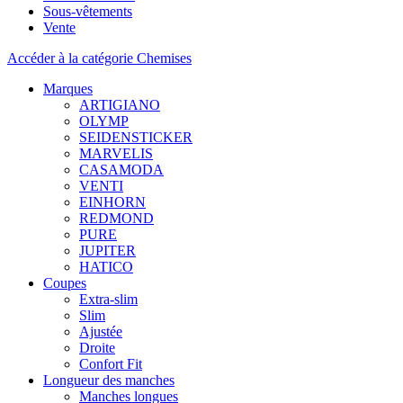
Sous-vêtements
Vente
Accéder à la catégorie Chemises
Marques
ARTIGIANO
OLYMP
SEIDENSTICKER
MARVELIS
CASAMODA
VENTI
EINHORN
REDMOND
PURE
JUPITER
HATICO
Coupes
Extra-slim
Slim
Ajustée
Droite
Confort Fit
Longueur des manches
Manches longues