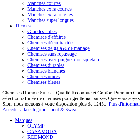
Manches courtes
Manches extra courtes
Manches extra longues
Manches super longues
Thèmes
Grandes tailles
Chemises d'affaires
Chemises décontractées
Chemises de gala & de mariage
Chemises sans repassage
Chemises avec poignet mousquetaire
Chemises durables
Chemises blanches
Chemises noires
Chemises bleues
Chemises Homme Suisse | Qualité Reconnue et Confort Premium C
sélection raffinée de chemises pour gentleman suisse. Que vous soye
Sion, nous mettons à votre disposition plus de 1243...
Plus d'informat
Accéder à la catégorie Tricot & Sweat
Marques
OLYMP
CASAMODA
REDMOND