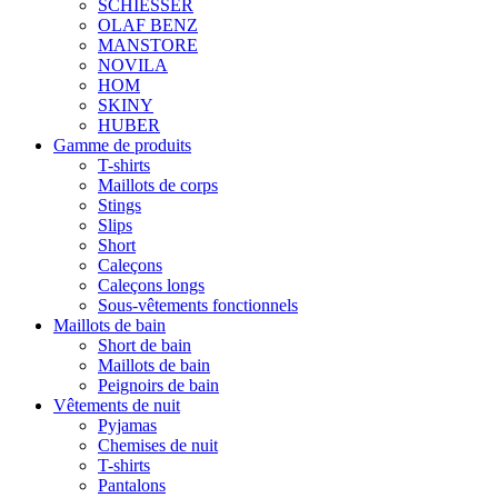
SCHIESSER
OLAF BENZ
MANSTORE
NOVILA
HOM
SKINY
HUBER
Gamme de produits
T-shirts
Maillots de corps
Stings
Slips
Short
Caleçons
Caleçons longs
Sous-vêtements fonctionnels
Maillots de bain
Short de bain
Maillots de bain
Peignoirs de bain
Vêtements de nuit
Pyjamas
Chemises de nuit
T-shirts
Pantalons