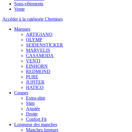
Sous-vêtements
Vente
Accéder à la catégorie Chemises
Marques
ARTIGIANO
OLYMP
SEIDENSTICKER
MARVELIS
CASAMODA
VENTI
EINHORN
REDMOND
PURE
JUPITER
HATICO
Coupes
Extra-slim
Slim
Ajustée
Droite
Confort Fit
Longueur des manches
Manches longues