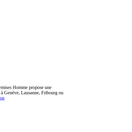
hemises Homme propose une
z à Genève, Lausanne, Fribourg ou
ion