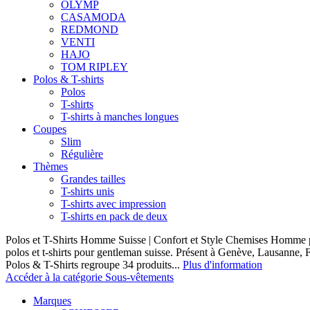
OLYMP
CASAMODA
REDMOND
VENTI
HAJO
TOM RIPLEY
Polos & T-shirts
Polos
T-shirts
T-shirts à manches longues
Coupes
Slim
Régulière
Thèmes
Grandes tailles
T-shirts unis
T-shirts avec impression
T-shirts en pack de deux
Polos et T-Shirts Homme Suisse | Confort et Style Chemises Homme p
polos et t-shirts pour gentleman suisse. Présent à Genève, Lausanne, F
Polos & T-Shirts regroupe 34 produits...
Plus d'information
Accéder à la catégorie Sous-vêtements
Marques