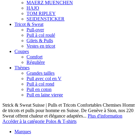
MAERZ MUENCHEN
HAJO
TOM RIPLEY
SEIDENSTICKER
Tricot & Sweat
Pull-over
Pull à col roulé
Gilets & Pulls
Vestes en tricot
Coupes
Comfort
Régulière
Thèmes
Grandes tailles
Pull avec col en V
Pull à col rond
Pull en coton
Pull en laine vierge
Strick & Sweat Suisse | Pulls et Tricots Confortables Chemises Homm
de tricots et pulls pour homme en Suisse. De Genève à Sion, nos 220
Sweat offrent chaleur et élégance adaptées...
Plus d'information
Accéder à la catégorie Polos & T-shirts
Marques