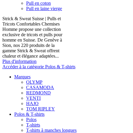
Pull en coton
Pull en laine vierge
Strick & Sweat Suisse | Pulls et
Tricots Confortables Chemises
Homme propose une collection
exclusive de tricots et pulls pour
homme en Suisse. De Genève à
Sion, nos 220 produits de la
gamme Strick & Sweat offrent
chaleur et élégance adaptées...
Plus d'information
Accéder à la catégorie Polos & T-shirts
Marques
OLYMP
CASAMODA
REDMOND
VENTI
HAJO
TOM RIPLEY
Polos & T-shirts
Polos
T-shirts
T-shirts à manches longues