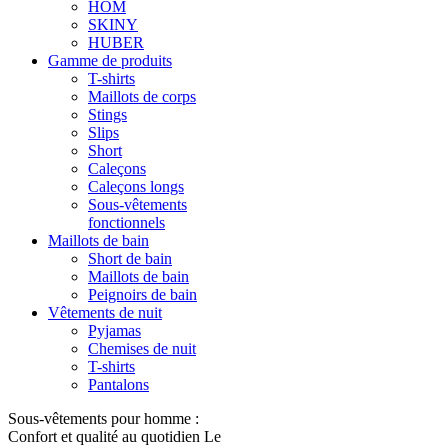
HOM
SKINY
HUBER
Gamme de produits
T-shirts
Maillots de corps
Stings
Slips
Short
Caleçons
Caleçons longs
Sous-vêtements
fonctionnels
Maillots de bain
Short de bain
Maillots de bain
Peignoirs de bain
Vêtements de nuit
Pyjamas
Chemises de nuit
T-shirts
Pantalons
Sous-vêtements pour homme :
Confort et qualité au quotidien Le