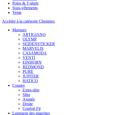
Polos & T-shirts
Sous-vêtements
Vente
Accéder à la catégorie Chemises
Marques
ARTIGIANO
OLYMP
SEIDENSTICKER
MARVELIS
CASAMODA
VENTI
EINHORN
REDMOND
PURE
JUPITER
HATICO
Coupes
Extra-slim
Slim
Ajustée
Droite
Confort Fit
Longueur des manches