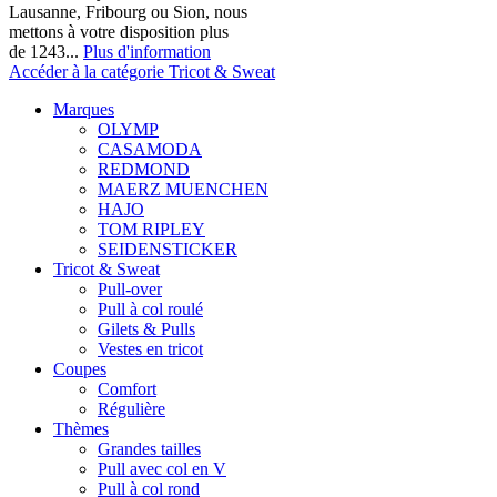
Lausanne, Fribourg ou Sion, nous
mettons à votre disposition plus
de 1243...
Plus d'information
Accéder à la catégorie Tricot & Sweat
Marques
OLYMP
CASAMODA
REDMOND
MAERZ MUENCHEN
HAJO
TOM RIPLEY
SEIDENSTICKER
Tricot & Sweat
Pull-over
Pull à col roulé
Gilets & Pulls
Vestes en tricot
Coupes
Comfort
Régulière
Thèmes
Grandes tailles
Pull avec col en V
Pull à col rond