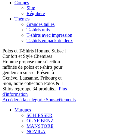
Coupes
Slim
Régulière
Thèmes
Grandes tailles
T-shirts unis
T-shirts avec impression
T-shirts en pack de deux
Polos et T-Shirts Homme Suisse |
Confort et Style Chemises
Homme propose une sélection
raffinée de polos et t-shirts pour
gentleman suisse. Présent à
Genève, Lausanne, Fribourg et
Sion, notre collection Polos & T-
Shirts regroupe 34 produits...
Plus
d'information
Accéder à la catégorie Sous-vêtements
Marques
SCHIESSER
OLAF BENZ
MANSTORE
NOVILA