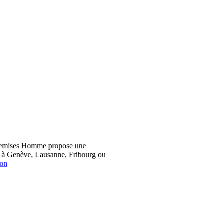
hemises Homme propose une
z à Genève, Lausanne, Fribourg ou
ion