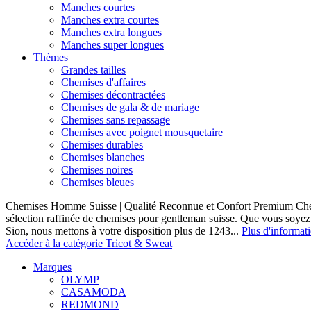
Manches courtes
Manches extra courtes
Manches extra longues
Manches super longues
Thèmes
Grandes tailles
Chemises d'affaires
Chemises décontractées
Chemises de gala & de mariage
Chemises sans repassage
Chemises avec poignet mousquetaire
Chemises durables
Chemises blanches
Chemises noires
Chemises bleues
Chemises Homme Suisse | Qualité Reconnue et Confort Premium C
sélection raffinée de chemises pour gentleman suisse. Que vous soye
Sion, nous mettons à votre disposition plus de 1243...
Plus d'informat
Accéder à la catégorie Tricot & Sweat
Marques
OLYMP
CASAMODA
REDMOND