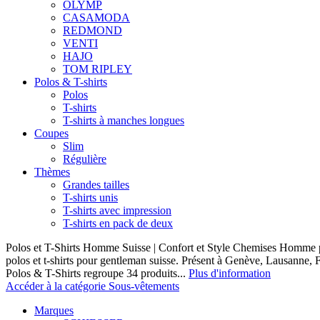
OLYMP
CASAMODA
REDMOND
VENTI
HAJO
TOM RIPLEY
Polos & T-shirts
Polos
T-shirts
T-shirts à manches longues
Coupes
Slim
Régulière
Thèmes
Grandes tailles
T-shirts unis
T-shirts avec impression
T-shirts en pack de deux
Polos et T-Shirts Homme Suisse | Confort et Style Chemises Homme p
polos et t-shirts pour gentleman suisse. Présent à Genève, Lausanne, F
Polos & T-Shirts regroupe 34 produits...
Plus d'information
Accéder à la catégorie Sous-vêtements
Marques