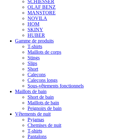
SCHIESSER
OLAF BENZ
MANSTORE
NOVILA
HOM
SKINY
HUBER
Gamme de produits
T-shirts
Maillots de corps
Stings
Slips
Short
Caleçons
Caleçons longs
Sous-vêtements fonctionnels
Maillots de bain
Short de bain
Maillots de bain
Peignoirs de bain
Vêtements de nuit
Pyjamas
Chemises de nuit
T-shirts
Pantalons