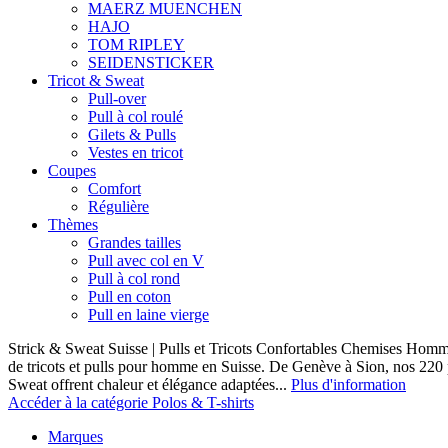
MAERZ MUENCHEN
HAJO
TOM RIPLEY
SEIDENSTICKER
Tricot & Sweat
Pull-over
Pull à col roulé
Gilets & Pulls
Vestes en tricot
Coupes
Comfort
Régulière
Thèmes
Grandes tailles
Pull avec col en V
Pull à col rond
Pull en coton
Pull en laine vierge
Strick & Sweat Suisse | Pulls et Tricots Confortables Chemises Homm
de tricots et pulls pour homme en Suisse. De Genève à Sion, nos 220
Sweat offrent chaleur et élégance adaptées...
Plus d'information
Accéder à la catégorie Polos & T-shirts
Marques