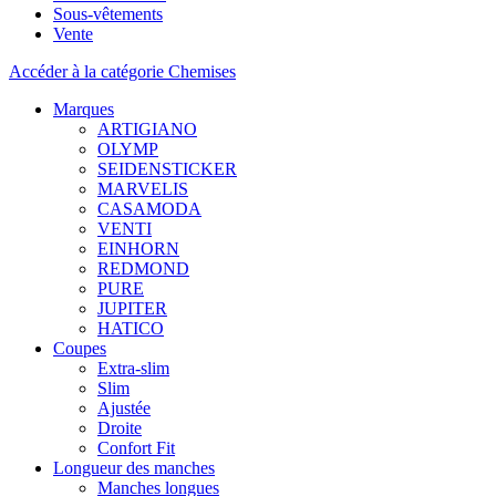
Sous-vêtements
Vente
Accéder à la catégorie Chemises
Marques
ARTIGIANO
OLYMP
SEIDENSTICKER
MARVELIS
CASAMODA
VENTI
EINHORN
REDMOND
PURE
JUPITER
HATICO
Coupes
Extra-slim
Slim
Ajustée
Droite
Confort Fit
Longueur des manches
Manches longues