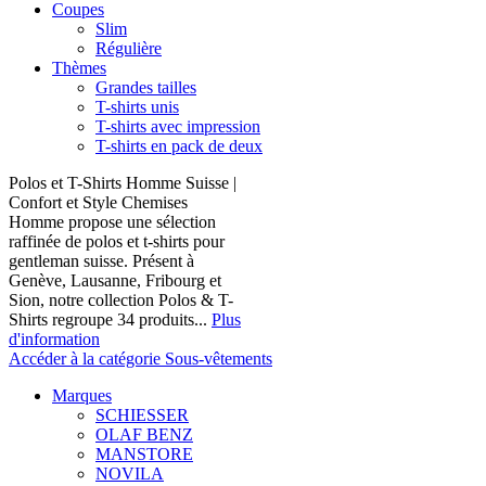
Coupes
Slim
Régulière
Thèmes
Grandes tailles
T-shirts unis
T-shirts avec impression
T-shirts en pack de deux
Polos et T-Shirts Homme Suisse |
Confort et Style Chemises
Homme propose une sélection
raffinée de polos et t-shirts pour
gentleman suisse. Présent à
Genève, Lausanne, Fribourg et
Sion, notre collection Polos & T-
Shirts regroupe 34 produits...
Plus
d'information
Accéder à la catégorie Sous-vêtements
Marques
SCHIESSER
OLAF BENZ
MANSTORE
NOVILA