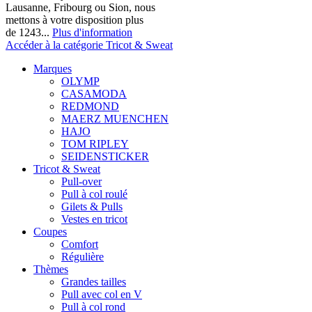
Lausanne, Fribourg ou Sion, nous
mettons à votre disposition plus
de 1243...
Plus d'information
Accéder à la catégorie Tricot & Sweat
Marques
OLYMP
CASAMODA
REDMOND
MAERZ MUENCHEN
HAJO
TOM RIPLEY
SEIDENSTICKER
Tricot & Sweat
Pull-over
Pull à col roulé
Gilets & Pulls
Vestes en tricot
Coupes
Comfort
Régulière
Thèmes
Grandes tailles
Pull avec col en V
Pull à col rond