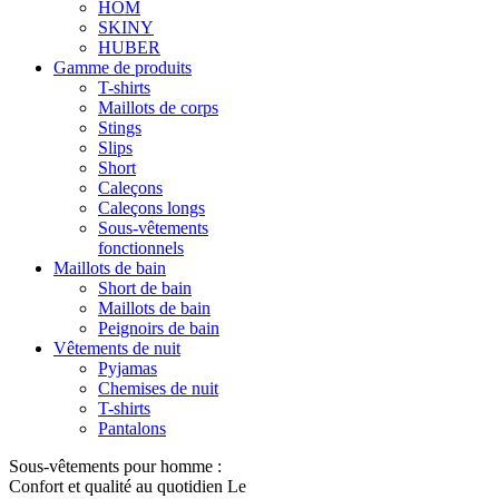
HOM
SKINY
HUBER
Gamme de produits
T-shirts
Maillots de corps
Stings
Slips
Short
Caleçons
Caleçons longs
Sous-vêtements
fonctionnels
Maillots de bain
Short de bain
Maillots de bain
Peignoirs de bain
Vêtements de nuit
Pyjamas
Chemises de nuit
T-shirts
Pantalons
Sous-vêtements pour homme :
Confort et qualité au quotidien Le