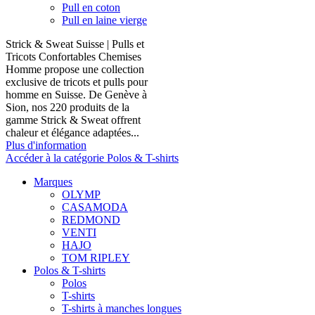
Pull en coton
Pull en laine vierge
Strick & Sweat Suisse | Pulls et
Tricots Confortables Chemises
Homme propose une collection
exclusive de tricots et pulls pour
homme en Suisse. De Genève à
Sion, nos 220 produits de la
gamme Strick & Sweat offrent
chaleur et élégance adaptées...
Plus d'information
Accéder à la catégorie Polos & T-shirts
Marques
OLYMP
CASAMODA
REDMOND
VENTI
HAJO
TOM RIPLEY
Polos & T-shirts
Polos
T-shirts
T-shirts à manches longues