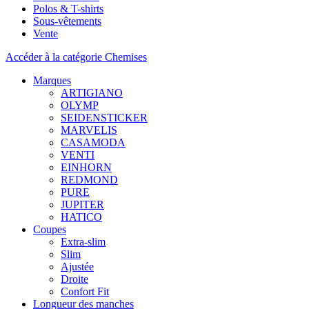
Polos & T-shirts
Sous-vêtements
Vente
Accéder à la catégorie Chemises
Marques
ARTIGIANO
OLYMP
SEIDENSTICKER
MARVELIS
CASAMODA
VENTI
EINHORN
REDMOND
PURE
JUPITER
HATICO
Coupes
Extra-slim
Slim
Ajustée
Droite
Confort Fit
Longueur des manches