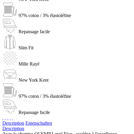
97% coton / 3% élastoléfine
Repassage facile
Slim Fit
Mille Rayé
New York Kent
97% coton / 3% élastoléfine
Repassage facile
Description
Eigenschaften
Description
Avec la chemise OLYMP Level Five , accédez à l'excellence