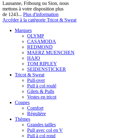
Lausanne, Fribourg ou Sion, nous
mettons à votre disposition plus
de 1243...
Plus d'information
Accéder à la catégorie Tricot & Sweat
Marques
OLYMP
CASAMODA
REDMOND
MAERZ MUENCHEN
HAJO
TOM RIPLEY
SEIDENSTICKER
Tricot & Sweat
Pull-over
Pull à col roulé
Gilets & Pulls
Vestes en tricot
Coupes
Comfort
Régulière
Thèmes
Grandes tailles
Pull avec col en V
Pull à col rond