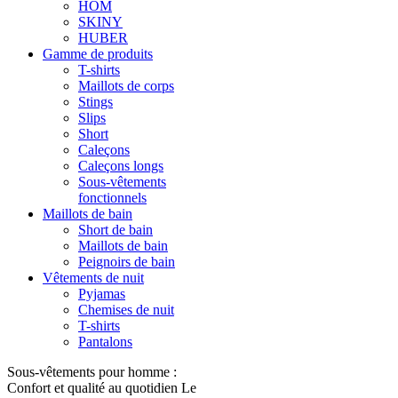
HOM
SKINY
HUBER
Gamme de produits
T-shirts
Maillots de corps
Stings
Slips
Short
Caleçons
Caleçons longs
Sous-vêtements
fonctionnels
Maillots de bain
Short de bain
Maillots de bain
Peignoirs de bain
Vêtements de nuit
Pyjamas
Chemises de nuit
T-shirts
Pantalons
Sous-vêtements pour homme :
Confort et qualité au quotidien Le