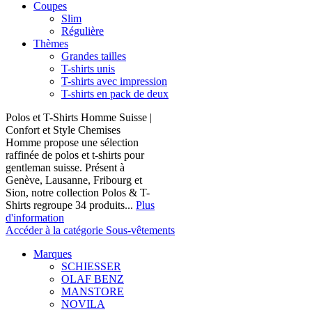
Coupes
Slim
Régulière
Thèmes
Grandes tailles
T-shirts unis
T-shirts avec impression
T-shirts en pack de deux
Polos et T-Shirts Homme Suisse |
Confort et Style Chemises
Homme propose une sélection
raffinée de polos et t-shirts pour
gentleman suisse. Présent à
Genève, Lausanne, Fribourg et
Sion, notre collection Polos & T-
Shirts regroupe 34 produits...
Plus
d'information
Accéder à la catégorie Sous-vêtements
Marques
SCHIESSER
OLAF BENZ
MANSTORE
NOVILA