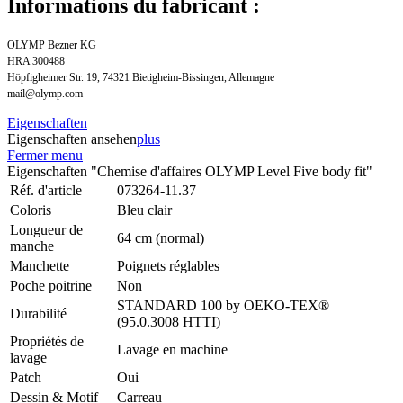
Informations du fabricant :
OLYMP Bezner KG
HRA 300488
Höpfigheimer Str. 19, 74321 Bietigheim-Bissingen, Allemagne
mail@olymp.com
Eigenschaften
Eigenschaften ansehen
plus
Fermer menu
Eigenschaften "Chemise d'affaires OLYMP Level Five body fit"
Réf. d'article
073264-11.37
Coloris
Bleu clair
Longueur de
64 cm (normal)
manche
Manchette
Poignets réglables
Poche poitrine
Non
STANDARD 100 by OEKO-TEX®
Durabilité
(95.0.3008 HTTI)
Propriétés de
Lavage en machine
lavage
Patch
Oui
Dessin & Motif
Carreau