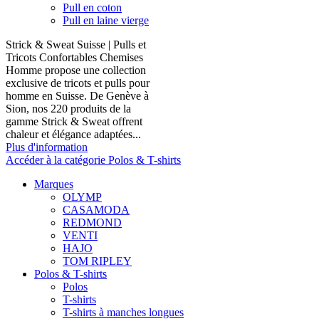
Pull en coton
Pull en laine vierge
Strick & Sweat Suisse | Pulls et
Tricots Confortables Chemises
Homme propose une collection
exclusive de tricots et pulls pour
homme en Suisse. De Genève à
Sion, nos 220 produits de la
gamme Strick & Sweat offrent
chaleur et élégance adaptées...
Plus d'information
Accéder à la catégorie Polos & T-shirts
Marques
OLYMP
CASAMODA
REDMOND
VENTI
HAJO
TOM RIPLEY
Polos & T-shirts
Polos
T-shirts
T-shirts à manches longues