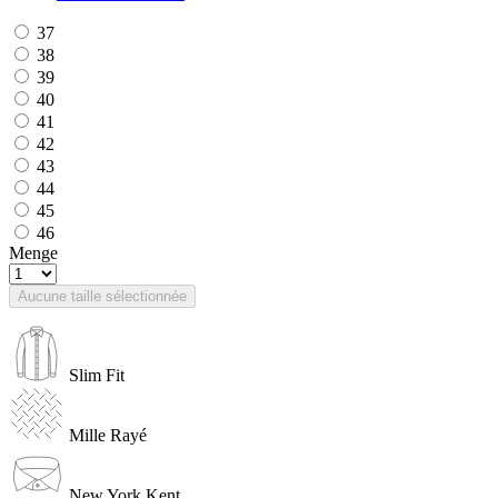
37
38
39
40
41
42
43
44
45
46
Menge
Aucune taille sélectionnée
Slim Fit
Mille Rayé
New York Kent