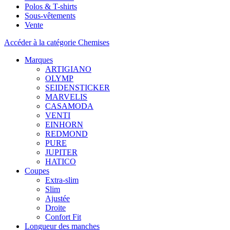
Polos & T-shirts
Sous-vêtements
Vente
Accéder à la catégorie Chemises
Marques
ARTIGIANO
OLYMP
SEIDENSTICKER
MARVELIS
CASAMODA
VENTI
EINHORN
REDMOND
PURE
JUPITER
HATICO
Coupes
Extra-slim
Slim
Ajustée
Droite
Confort Fit
Longueur des manches