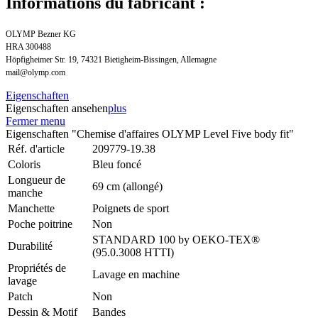
Informations du fabricant :
OLYMP Bezner KG
HRA 300488
Höpfigheimer Str. 19, 74321 Bietigheim-Bissingen, Allemagne
mail@olymp.com
Eigenschaften
Eigenschaften ansehen
plus
Fermer menu
Eigenschaften "Chemise d'affaires OLYMP Level Five body fit"
Réf. d'article
209779-19.38
Coloris
Bleu foncé
Longueur de
69 cm (allongé)
manche
Manchette
Poignets de sport
Poche poitrine
Non
STANDARD 100 by OEKO-TEX®
Durabilité
(95.0.3008 HTTI)
Propriétés de
Lavage en machine
lavage
Patch
Non
Dessin & Motif
Bandes