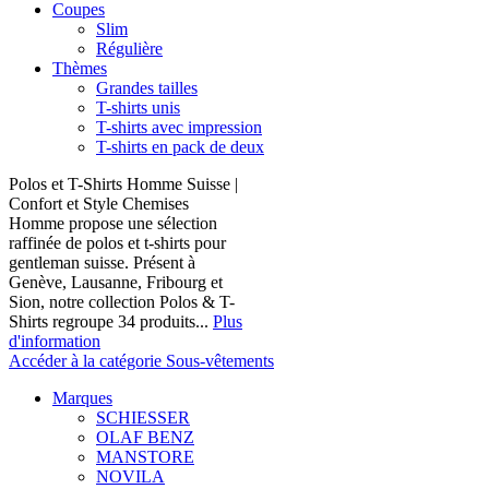
Coupes
Slim
Régulière
Thèmes
Grandes tailles
T-shirts unis
T-shirts avec impression
T-shirts en pack de deux
Polos et T-Shirts Homme Suisse |
Confort et Style Chemises
Homme propose une sélection
raffinée de polos et t-shirts pour
gentleman suisse. Présent à
Genève, Lausanne, Fribourg et
Sion, notre collection Polos & T-
Shirts regroupe 34 produits...
Plus
d'information
Accéder à la catégorie Sous-vêtements
Marques
SCHIESSER
OLAF BENZ
MANSTORE
NOVILA