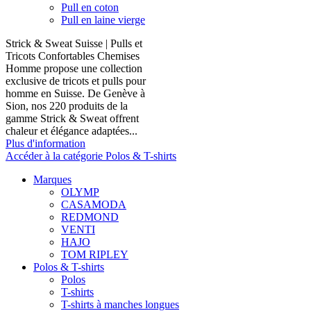
Pull en coton
Pull en laine vierge
Strick & Sweat Suisse | Pulls et
Tricots Confortables Chemises
Homme propose une collection
exclusive de tricots et pulls pour
homme en Suisse. De Genève à
Sion, nos 220 produits de la
gamme Strick & Sweat offrent
chaleur et élégance adaptées...
Plus d'information
Accéder à la catégorie Polos & T-shirts
Marques
OLYMP
CASAMODA
REDMOND
VENTI
HAJO
TOM RIPLEY
Polos & T-shirts
Polos
T-shirts
T-shirts à manches longues