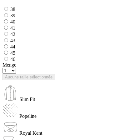
38
39
40
41
42
43
44
45
46
Menge
Aucune taille sélectionnée
Slim Fit
Popeline
Royal Kent