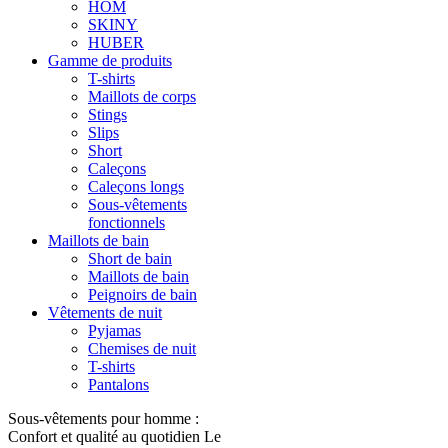
HOM
SKINY
HUBER
Gamme de produits
T-shirts
Maillots de corps
Stings
Slips
Short
Caleçons
Caleçons longs
Sous-vêtements
fonctionnels
Maillots de bain
Short de bain
Maillots de bain
Peignoirs de bain
Vêtements de nuit
Pyjamas
Chemises de nuit
T-shirts
Pantalons
Sous-vêtements pour homme :
Confort et qualité au quotidien Le