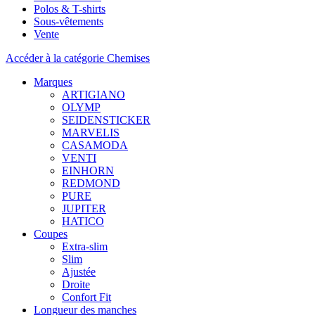
Polos & T-shirts
Sous-vêtements
Vente
Accéder à la catégorie Chemises
Marques
ARTIGIANO
OLYMP
SEIDENSTICKER
MARVELIS
CASAMODA
VENTI
EINHORN
REDMOND
PURE
JUPITER
HATICO
Coupes
Extra-slim
Slim
Ajustée
Droite
Confort Fit
Longueur des manches