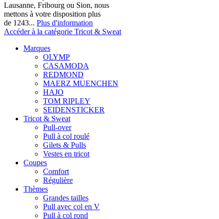
Lausanne, Fribourg ou Sion, nous
mettons à votre disposition plus
de 1243...
Plus d'information
Accéder à la catégorie Tricot & Sweat
Marques
OLYMP
CASAMODA
REDMOND
MAERZ MUENCHEN
HAJO
TOM RIPLEY
SEIDENSTICKER
Tricot & Sweat
Pull-over
Pull à col roulé
Gilets & Pulls
Vestes en tricot
Coupes
Comfort
Régulière
Thèmes
Grandes tailles
Pull avec col en V
Pull à col rond