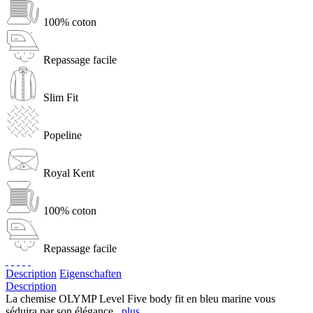
100% coton
Repassage facile
Slim Fit
Popeline
Royal Kent
100% coton
Repassage facile
Description
Eigenschaften
Description
La chemise OLYMP Level Five body fit en bleu marine vous
séduira par son élégance...
plus