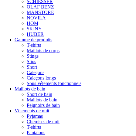
SCHIESSER
OLAF BENZ
MANSTORE
NOVILA
HOM
SKINY
HUBER
Gamme de produits
T-shirts
Maillots de corps
Stings
Slips
Short
Caleçons
Caleçons longs
Sous-vêtements fonctionnels
Maillots de bain
Short de bain
Maillots de bain
Peignoirs de bain
Vêtements de nuit
Pyjamas
Chemises de nuit
T-shirts
Pantalons