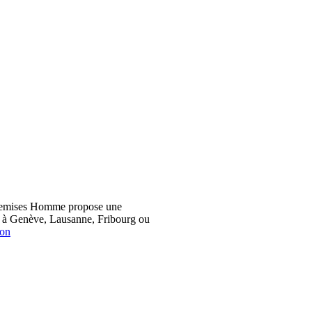
hemises Homme propose une
z à Genève, Lausanne, Fribourg ou
ion