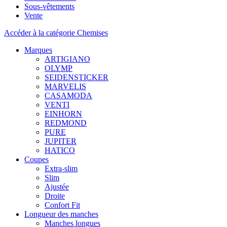
Sous-vêtements
Vente
Accéder à la catégorie Chemises
Marques
ARTIGIANO
OLYMP
SEIDENSTICKER
MARVELIS
CASAMODA
VENTI
EINHORN
REDMOND
PURE
JUPITER
HATICO
Coupes
Extra-slim
Slim
Ajustée
Droite
Confort Fit
Longueur des manches
Manches longues