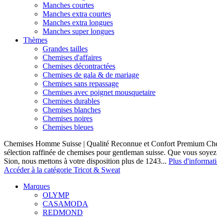
Manches courtes
Manches extra courtes
Manches extra longues
Manches super longues
Thèmes
Grandes tailles
Chemises d'affaires
Chemises décontractées
Chemises de gala & de mariage
Chemises sans repassage
Chemises avec poignet mousquetaire
Chemises durables
Chemises blanches
Chemises noires
Chemises bleues
Chemises Homme Suisse | Qualité Reconnue et Confort Premium C
sélection raffinée de chemises pour gentleman suisse. Que vous soye
Sion, nous mettons à votre disposition plus de 1243...
Plus d'informat
Accéder à la catégorie Tricot & Sweat
Marques
OLYMP
CASAMODA
REDMOND