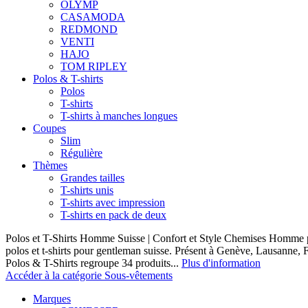
OLYMP
CASAMODA
REDMOND
VENTI
HAJO
TOM RIPLEY
Polos & T-shirts
Polos
T-shirts
T-shirts à manches longues
Coupes
Slim
Régulière
Thèmes
Grandes tailles
T-shirts unis
T-shirts avec impression
T-shirts en pack de deux
Polos et T-Shirts Homme Suisse | Confort et Style Chemises Homme p
polos et t-shirts pour gentleman suisse. Présent à Genève, Lausanne, F
Polos & T-Shirts regroupe 34 produits...
Plus d'information
Accéder à la catégorie Sous-vêtements
Marques