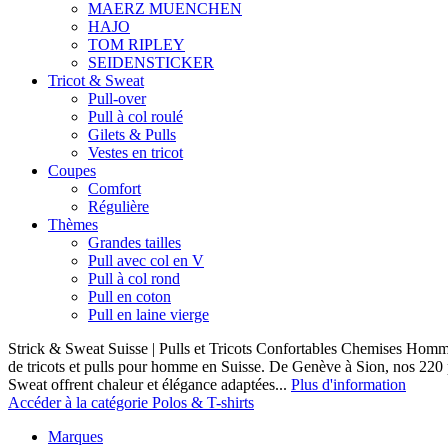
MAERZ MUENCHEN
HAJO
TOM RIPLEY
SEIDENSTICKER
Tricot & Sweat
Pull-over
Pull à col roulé
Gilets & Pulls
Vestes en tricot
Coupes
Comfort
Régulière
Thèmes
Grandes tailles
Pull avec col en V
Pull à col rond
Pull en coton
Pull en laine vierge
Strick & Sweat Suisse | Pulls et Tricots Confortables Chemises Homm
de tricots et pulls pour homme en Suisse. De Genève à Sion, nos 220
Sweat offrent chaleur et élégance adaptées...
Plus d'information
Accéder à la catégorie Polos & T-shirts
Marques