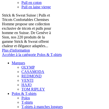
Pull en coton
Pull en laine vierge
Strick & Sweat Suisse | Pulls et
Tricots Confortables Chemises
Homme propose une collection
exclusive de tricots et pulls pour
homme en Suisse. De Genève à
Sion, nos 220 produits de la
gamme Strick & Sweat offrent
chaleur et élégance adaptées...
Plus d'information
Accéder à la catégorie Polos & T-shirts
Marques
OLYMP
CASAMODA
REDMOND
VENTI
HAJO
TOM RIPLEY
Polos & T-shirts
Polos
T-shirts
T-shirts à manches longues