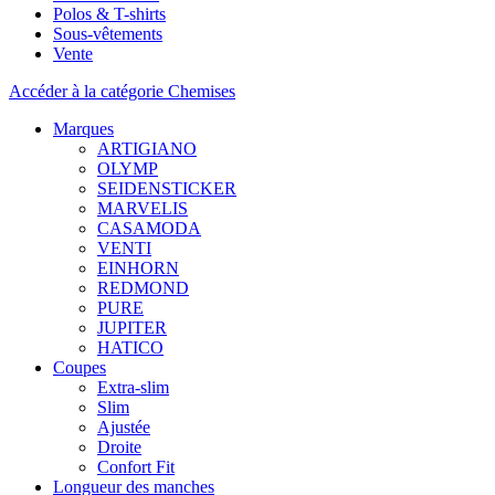
Polos & T-shirts
Sous-vêtements
Vente
Accéder à la catégorie Chemises
Marques
ARTIGIANO
OLYMP
SEIDENSTICKER
MARVELIS
CASAMODA
VENTI
EINHORN
REDMOND
PURE
JUPITER
HATICO
Coupes
Extra-slim
Slim
Ajustée
Droite
Confort Fit
Longueur des manches