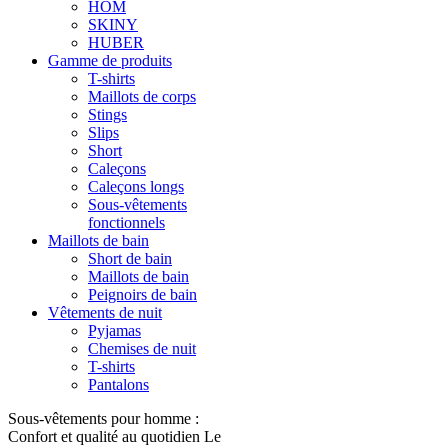
HOM
SKINY
HUBER
Gamme de produits
T-shirts
Maillots de corps
Stings
Slips
Short
Caleçons
Caleçons longs
Sous-vêtements
fonctionnels
Maillots de bain
Short de bain
Maillots de bain
Peignoirs de bain
Vêtements de nuit
Pyjamas
Chemises de nuit
T-shirts
Pantalons
Sous-vêtements pour homme :
Confort et qualité au quotidien Le