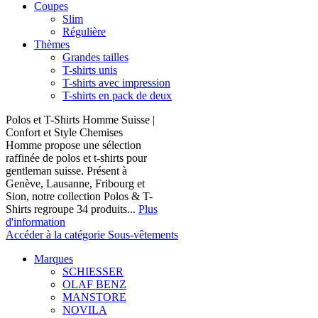
Coupes
Slim
Régulière
Thèmes
Grandes tailles
T-shirts unis
T-shirts avec impression
T-shirts en pack de deux
Polos et T-Shirts Homme Suisse |
Confort et Style Chemises
Homme propose une sélection
raffinée de polos et t-shirts pour
gentleman suisse. Présent à
Genève, Lausanne, Fribourg et
Sion, notre collection Polos & T-
Shirts regroupe 34 produits...
Plus
d'information
Accéder à la catégorie Sous-vêtements
Marques
SCHIESSER
OLAF BENZ
MANSTORE
NOVILA