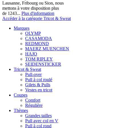
Lausanne, Fribourg ou Sion, nous
mettons à votre disposition plus
de 1243...
Plus d'information
Accéder à la catégorie Tricot & Sweat
Marques
OLYMP
CASAMODA
REDMOND
MAERZ MUENCHEN
HAJO
TOM RIPLEY
SEIDENSTICKER
Tricot & Sweat
Pull-over
Pull à col roulé
Gilets & Pulls
Vestes en tricot
Coupes
Comfort
Régulière
Thèmes
Grandes tailles
Pull avec col en V
Pull à col rond