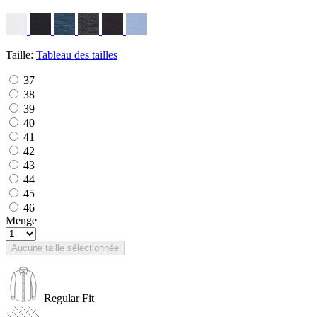
Taille:
Tableau des tailles
37
38
39
40
41
42
43
44
45
46
Menge
Aucune taille sélectionnée
Regular Fit