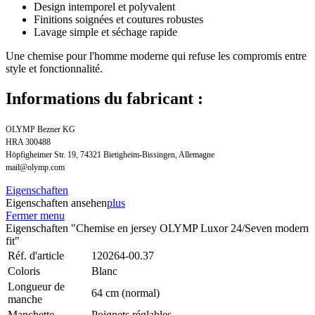
Design intemporel et polyvalent
Finitions soignées et coutures robustes
Lavage simple et séchage rapide
Une chemise pour l'homme moderne qui refuse les compromis entre
style et fonctionnalité.
Informations du fabricant :
OLYMP Bezner KG
HRA 300488
Höpfigheimer Str. 19, 74321 Bietigheim-Bissingen, Allemagne
mail@olymp.com
Eigenschaften
Eigenschaften ansehen
plus
Fermer menu
Eigenschaften "Chemise en jersey OLYMP Luxor 24/Seven modern
fit"
Réf. d'article
120264-00.37
Coloris
Blanc
Longueur de
64 cm (normal)
manche
Manchette
Poignets réglables