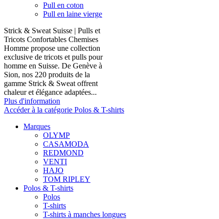
Pull en coton
Pull en laine vierge
Strick & Sweat Suisse | Pulls et
Tricots Confortables Chemises
Homme propose une collection
exclusive de tricots et pulls pour
homme en Suisse. De Genève à
Sion, nos 220 produits de la
gamme Strick & Sweat offrent
chaleur et élégance adaptées...
Plus d'information
Accéder à la catégorie Polos & T-shirts
Marques
OLYMP
CASAMODA
REDMOND
VENTI
HAJO
TOM RIPLEY
Polos & T-shirts
Polos
T-shirts
T-shirts à manches longues