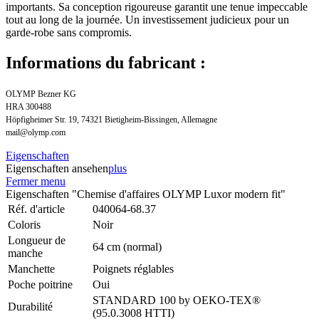
importants. Sa conception rigoureuse garantit une tenue impeccable
tout au long de la journée. Un investissement judicieux pour un
garde-robe sans compromis.
Informations du fabricant :
OLYMP Bezner KG
HRA 300488
Höpfigheimer Str. 19, 74321 Bietigheim-Bissingen, Allemagne
mail@olymp.com
Eigenschaften
Eigenschaften ansehen
plus
Fermer menu
Eigenschaften "Chemise d'affaires OLYMP Luxor modern fit"
Réf. d'article
040064-68.37
Coloris
Noir
Longueur de
64 cm (normal)
manche
Manchette
Poignets réglables
Poche poitrine
Oui
STANDARD 100 by OEKO-TEX®
Durabilité
(95.0.3008 HTTI)