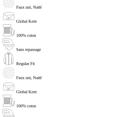
Faux uni, Natté
Global Kent
100% coton
Sans repassage
Regular Fit
Faux uni, Natté
Global Kent
100% coton