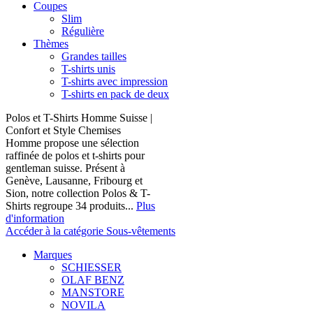
Coupes
Slim
Régulière
Thèmes
Grandes tailles
T-shirts unis
T-shirts avec impression
T-shirts en pack de deux
Polos et T-Shirts Homme Suisse |
Confort et Style Chemises
Homme propose une sélection
raffinée de polos et t-shirts pour
gentleman suisse. Présent à
Genève, Lausanne, Fribourg et
Sion, notre collection Polos & T-
Shirts regroupe 34 produits...
Plus
d'information
Accéder à la catégorie Sous-vêtements
Marques
SCHIESSER
OLAF BENZ
MANSTORE
NOVILA