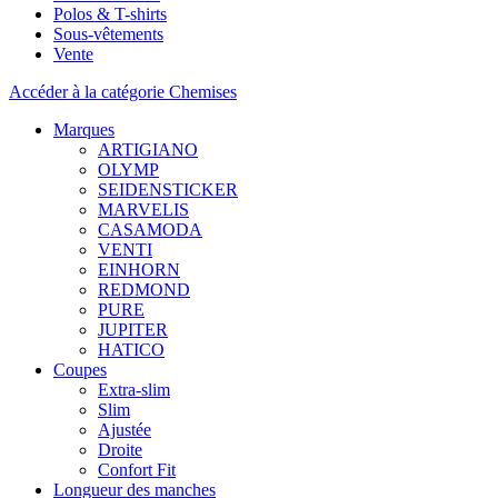
Polos & T-shirts
Sous-vêtements
Vente
Accéder à la catégorie Chemises
Marques
ARTIGIANO
OLYMP
SEIDENSTICKER
MARVELIS
CASAMODA
VENTI
EINHORN
REDMOND
PURE
JUPITER
HATICO
Coupes
Extra-slim
Slim
Ajustée
Droite
Confort Fit
Longueur des manches