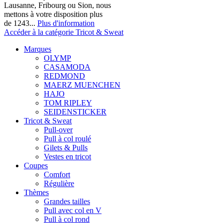
Lausanne, Fribourg ou Sion, nous
mettons à votre disposition plus
de 1243...
Plus d'information
Accéder à la catégorie Tricot & Sweat
Marques
OLYMP
CASAMODA
REDMOND
MAERZ MUENCHEN
HAJO
TOM RIPLEY
SEIDENSTICKER
Tricot & Sweat
Pull-over
Pull à col roulé
Gilets & Pulls
Vestes en tricot
Coupes
Comfort
Régulière
Thèmes
Grandes tailles
Pull avec col en V
Pull à col rond