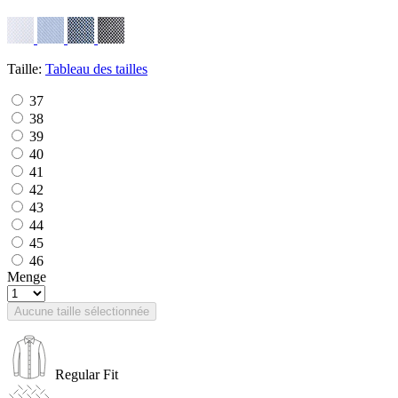
Taille:
Tableau des tailles
37
38
39
40
41
42
43
44
45
46
Menge
Aucune taille sélectionnée
Regular Fit