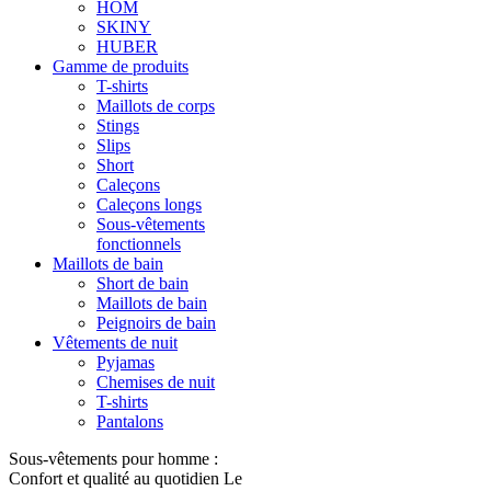
HOM
SKINY
HUBER
Gamme de produits
T-shirts
Maillots de corps
Stings
Slips
Short
Caleçons
Caleçons longs
Sous-vêtements
fonctionnels
Maillots de bain
Short de bain
Maillots de bain
Peignoirs de bain
Vêtements de nuit
Pyjamas
Chemises de nuit
T-shirts
Pantalons
Sous-vêtements pour homme :
Confort et qualité au quotidien Le