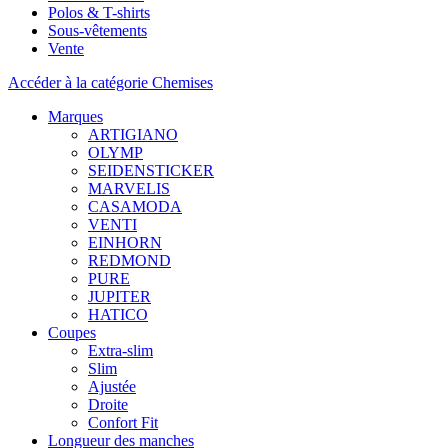
Polos & T-shirts
Sous-vêtements
Vente
Accéder à la catégorie Chemises
Marques
ARTIGIANO
OLYMP
SEIDENSTICKER
MARVELIS
CASAMODA
VENTI
EINHORN
REDMOND
PURE
JUPITER
HATICO
Coupes
Extra-slim
Slim
Ajustée
Droite
Confort Fit
Longueur des manches