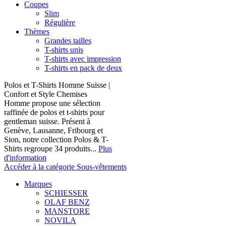
Coupes
Slim
Régulière
Thèmes
Grandes tailles
T-shirts unis
T-shirts avec impression
T-shirts en pack de deux
Polos et T-Shirts Homme Suisse |
Confort et Style Chemises
Homme propose une sélection
raffinée de polos et t-shirts pour
gentleman suisse. Présent à
Genève, Lausanne, Fribourg et
Sion, notre collection Polos & T-
Shirts regroupe 34 produits...
Plus
d'information
Accéder à la catégorie Sous-vêtements
Marques
SCHIESSER
OLAF BENZ
MANSTORE
NOVILA