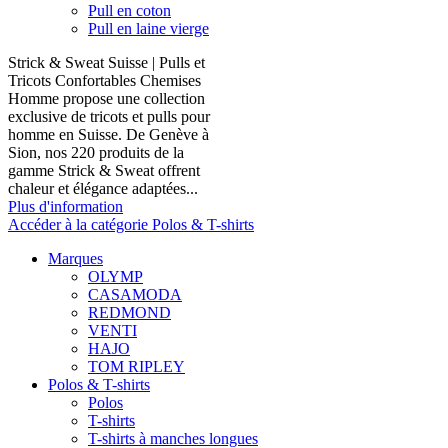
Pull en coton
Pull en laine vierge
Strick & Sweat Suisse | Pulls et
Tricots Confortables Chemises
Homme propose une collection
exclusive de tricots et pulls pour
homme en Suisse. De Genève à
Sion, nos 220 produits de la
gamme Strick & Sweat offrent
chaleur et élégance adaptées...
Plus d'information
Accéder à la catégorie Polos & T-shirts
Marques
OLYMP
CASAMODA
REDMOND
VENTI
HAJO
TOM RIPLEY
Polos & T-shirts
Polos
T-shirts
T-shirts à manches longues