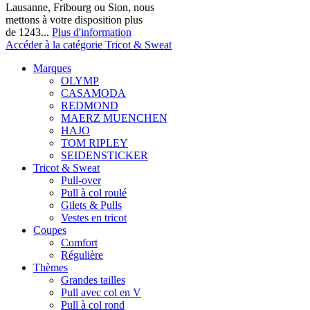
Lausanne, Fribourg ou Sion, nous
mettons à votre disposition plus
de 1243...
Plus d'information
Accéder à la catégorie Tricot & Sweat
Marques
OLYMP
CASAMODA
REDMOND
MAERZ MUENCHEN
HAJO
TOM RIPLEY
SEIDENSTICKER
Tricot & Sweat
Pull-over
Pull à col roulé
Gilets & Pulls
Vestes en tricot
Coupes
Comfort
Régulière
Thèmes
Grandes tailles
Pull avec col en V
Pull à col rond