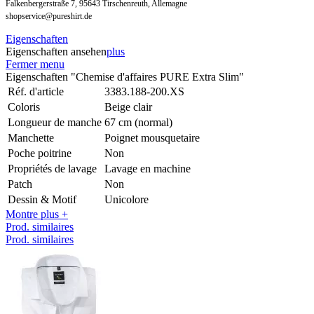
Falkenbergerstraße 7, 95643 Tirschenreuth, Allemagne
shopservice@pureshirt.de
Eigenschaften
Eigenschaften ansehen
plus
Fermer menu
Eigenschaften "Chemise d'affaires PURE Extra Slim"
Réf. d'article
3383.188-200.XS
Coloris
Beige clair
Longueur de manche
67 cm (normal)
Manchette
Poignet mousquetaire
Poche poitrine
Non
Propriétés de lavage
Lavage en machine
Patch
Non
Dessin & Motif
Unicolore
Montre plus +
Prod. similaires
Prod. similaires