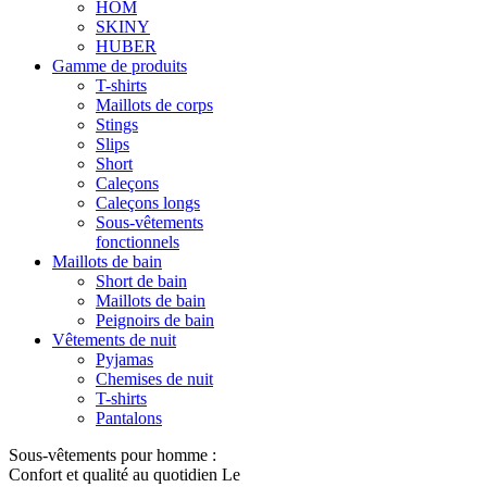
HOM
SKINY
HUBER
Gamme de produits
T-shirts
Maillots de corps
Stings
Slips
Short
Caleçons
Caleçons longs
Sous-vêtements
fonctionnels
Maillots de bain
Short de bain
Maillots de bain
Peignoirs de bain
Vêtements de nuit
Pyjamas
Chemises de nuit
T-shirts
Pantalons
Sous-vêtements pour homme :
Confort et qualité au quotidien Le