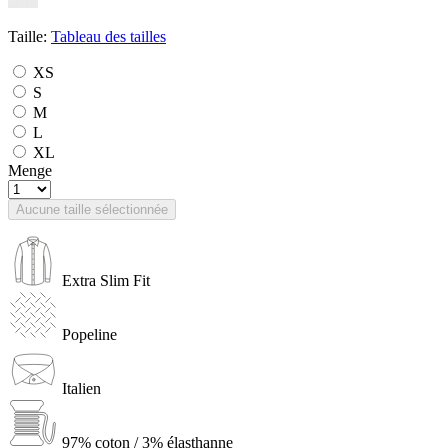
Taille:
Tableau des tailles
XS
S
M
L
XL
Menge
Aucune taille sélectionnée
Extra Slim Fit
Popeline
Italien
97% coton / 3% élasthanne