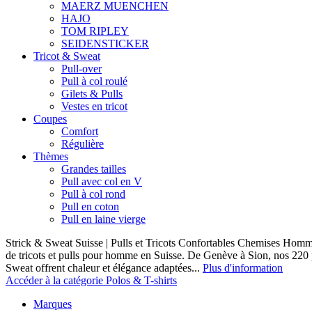
MAERZ MUENCHEN
HAJO
TOM RIPLEY
SEIDENSTICKER
Tricot & Sweat
Pull-over
Pull à col roulé
Gilets & Pulls
Vestes en tricot
Coupes
Comfort
Régulière
Thèmes
Grandes tailles
Pull avec col en V
Pull à col rond
Pull en coton
Pull en laine vierge
Strick & Sweat Suisse | Pulls et Tricots Confortables Chemises Homm
de tricots et pulls pour homme en Suisse. De Genève à Sion, nos 220
Sweat offrent chaleur et élégance adaptées...
Plus d'information
Accéder à la catégorie Polos & T-shirts
Marques