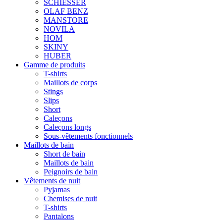
SCHIESSER
OLAF BENZ
MANSTORE
NOVILA
HOM
SKINY
HUBER
Gamme de produits
T-shirts
Maillots de corps
Stings
Slips
Short
Caleçons
Caleçons longs
Sous-vêtements fonctionnels
Maillots de bain
Short de bain
Maillots de bain
Peignoirs de bain
Vêtements de nuit
Pyjamas
Chemises de nuit
T-shirts
Pantalons