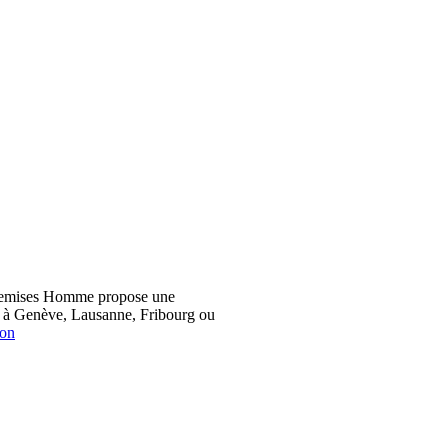
hemises Homme propose une
z à Genève, Lausanne, Fribourg ou
ion