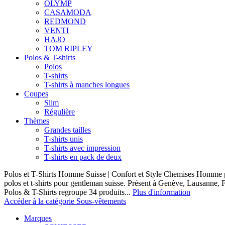
OLYMP
CASAMODA
REDMOND
VENTI
HAJO
TOM RIPLEY
Polos & T-shirts
Polos
T-shirts
T-shirts à manches longues
Coupes
Slim
Régulière
Thèmes
Grandes tailles
T-shirts unis
T-shirts avec impression
T-shirts en pack de deux
Polos et T-Shirts Homme Suisse | Confort et Style Chemises Homme p
polos et t-shirts pour gentleman suisse. Présent à Genève, Lausanne, F
Polos & T-Shirts regroupe 34 produits...
Plus d'information
Accéder à la catégorie Sous-vêtements
Marques