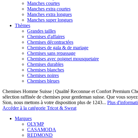
Manches courtes
Manches extra courtes
Manches extra longues
Manches super longues
Thèmes
Grandes tailles
Chemises d'affaires
Chemises décontractées
Chemises de gala & de mariage
Chemises sans repassage
Chemises avec poignet mousquetaire
Chemises durables
Chemises blanches
Chemises noires
Chemises bleues
Chemises Homme Suisse | Qualité Reconnue et Confort Premium C
sélection raffinée de chemises pour gentleman suisse. Que vous soye
Sion, nous mettons à votre disposition plus de 1243...
Plus d'informat
Accéder à la catégorie Tricot & Sweat
Marques
OLYMP
CASAMODA
REDMOND