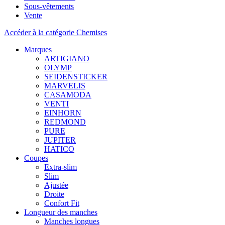
Sous-vêtements
Vente
Accéder à la catégorie Chemises
Marques
ARTIGIANO
OLYMP
SEIDENSTICKER
MARVELIS
CASAMODA
VENTI
EINHORN
REDMOND
PURE
JUPITER
HATICO
Coupes
Extra-slim
Slim
Ajustée
Droite
Confort Fit
Longueur des manches
Manches longues