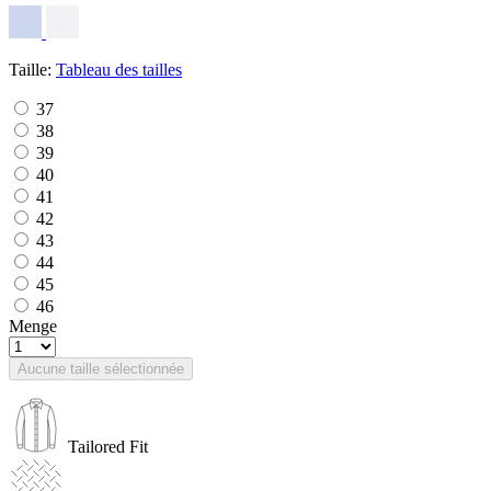
Taille:
Tableau des tailles
37
38
39
40
41
42
43
44
45
46
Menge
Aucune taille sélectionnée
Tailored Fit