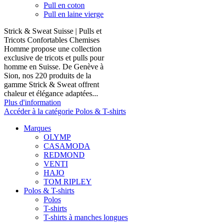
Pull en coton
Pull en laine vierge
Strick & Sweat Suisse | Pulls et
Tricots Confortables Chemises
Homme propose une collection
exclusive de tricots et pulls pour
homme en Suisse. De Genève à
Sion, nos 220 produits de la
gamme Strick & Sweat offrent
chaleur et élégance adaptées...
Plus d'information
Accéder à la catégorie Polos & T-shirts
Marques
OLYMP
CASAMODA
REDMOND
VENTI
HAJO
TOM RIPLEY
Polos & T-shirts
Polos
T-shirts
T-shirts à manches longues