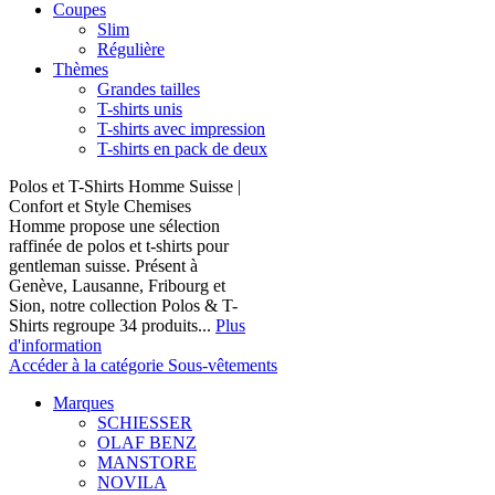
Coupes
Slim
Régulière
Thèmes
Grandes tailles
T-shirts unis
T-shirts avec impression
T-shirts en pack de deux
Polos et T-Shirts Homme Suisse |
Confort et Style Chemises
Homme propose une sélection
raffinée de polos et t-shirts pour
gentleman suisse. Présent à
Genève, Lausanne, Fribourg et
Sion, notre collection Polos & T-
Shirts regroupe 34 produits...
Plus
d'information
Accéder à la catégorie Sous-vêtements
Marques
SCHIESSER
OLAF BENZ
MANSTORE
NOVILA