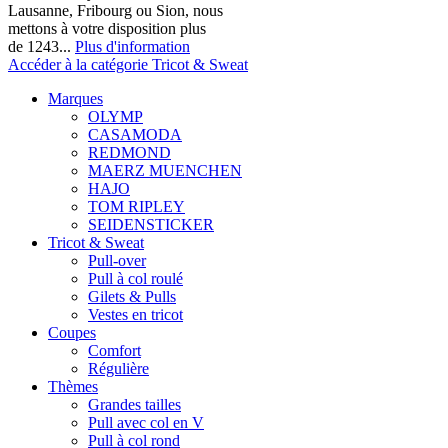
Lausanne, Fribourg ou Sion, nous
mettons à votre disposition plus
de 1243...
Plus d'information
Accéder à la catégorie Tricot & Sweat
Marques
OLYMP
CASAMODA
REDMOND
MAERZ MUENCHEN
HAJO
TOM RIPLEY
SEIDENSTICKER
Tricot & Sweat
Pull-over
Pull à col roulé
Gilets & Pulls
Vestes en tricot
Coupes
Comfort
Régulière
Thèmes
Grandes tailles
Pull avec col en V
Pull à col rond