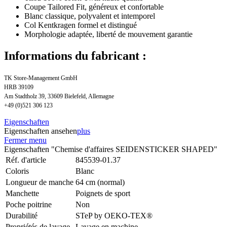
Coupe Tailored Fit, généreux et confortable
Blanc classique, polyvalent et intemporel
Col Kentkragen formel et distingué
Morphologie adaptée, liberté de mouvement garantie
Informations du fabricant :
TK Store-Management GmbH
HRB 39109
Am Stadtholz 39, 33609 Bielefeld, Allemagne
+49 (0)521 306 123
Eigenschaften
Eigenschaften ansehen
plus
Fermer menu
Eigenschaften "Chemise d'affaires SEIDENSTICKER SHAPED"
Réf. d'article
845539-01.37
Coloris
Blanc
Longueur de manche
64 cm (normal)
Manchette
Poignets de sport
Poche poitrine
Non
Durabilité
STeP by OEKO-TEX®
Propriétés de lavage
Lavage en machine