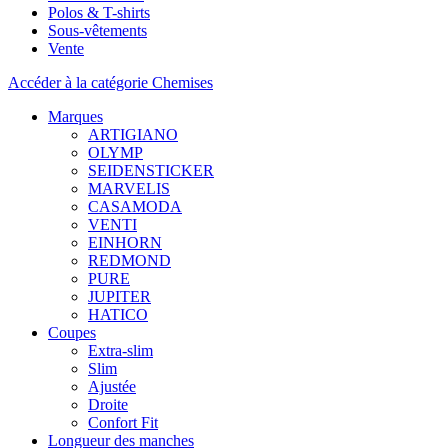
Polos & T-shirts
Sous-vêtements
Vente
Accéder à la catégorie Chemises
Marques
ARTIGIANO
OLYMP
SEIDENSTICKER
MARVELIS
CASAMODA
VENTI
EINHORN
REDMOND
PURE
JUPITER
HATICO
Coupes
Extra-slim
Slim
Ajustée
Droite
Confort Fit
Longueur des manches