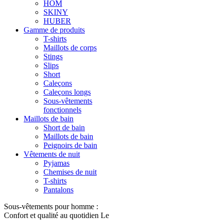
HOM
SKINY
HUBER
Gamme de produits
T-shirts
Maillots de corps
Stings
Slips
Short
Caleçons
Caleçons longs
Sous-vêtements
fonctionnels
Maillots de bain
Short de bain
Maillots de bain
Peignoirs de bain
Vêtements de nuit
Pyjamas
Chemises de nuit
T-shirts
Pantalons
Sous-vêtements pour homme :
Confort et qualité au quotidien Le